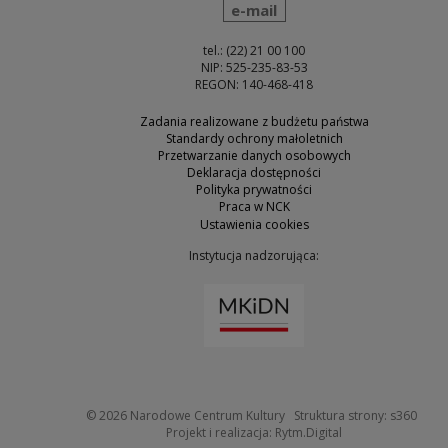
wyślij wiadomość
e-mail
tel.: (22) 21 00 100
NIP: 525-235-83-53
REGON: 140-468-418
Zadania realizowane z budżetu państwa
Standardy ochrony małoletnich
Przetwarzanie danych osobowych
Deklaracja dostępności
Polityka prywatności
Praca w NCK
Ustawienia cookies
Instytucja nadzorująca:
Uwaga, link zostanie otw
Uwaga
© 2026
Narodowe Centrum Kultury
Struktura strony:
s360
Uwaga, link zosta
Projekt i realizacja:
Rytm.Digital