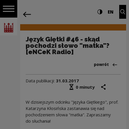
na całej stro
Język Giętki #46 - skąd pochodzi słow
Ustawienia i wyszukiw
Wysoki kontra
CHANG
Roz
EN
Nawigacja
powrót
Włącz nawigację
Narodowe Centrum Kultury
Język Giętki #46 - skąd
pochodzi słowo "matka"?
[eNCeK Radio]
Powrót do:Audyc
powrót
Data publikacji:
31.03.2017
Średni czas czytania
podziel się
druk
0 minuty
W dzisiejszym odcinku "Języka Giętkiego", prof.
Katarzyna Kłosińska zastanawia się nad
pochodzeniem słowa "matka". Zapraszamy
do słuchania!