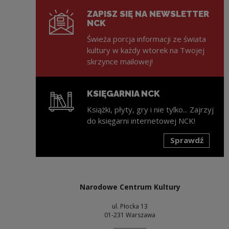
ZAPISZ SIĘ NA NEWSLETTER
NCK
Świeża porcja informacji ze świata
kultury w każdy wtorek na Twojej
skrzynce mailowej!
KSIĘGARNIA NCK
Książki, płyty, gry i nie tylko... Zajrzyj
do księgarni internetowej NCK!
Sprawdź
Uwaga, link zostanie otwarty w nowym oknie
Narodowe Centrum Kultury
ul. Płocka 13
01-231 Warszawa