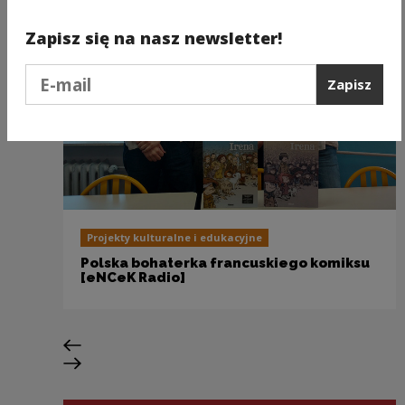
Zapisz się na nasz newsletter!
Podaj e-mail
Zapisz
Projekty kulturalne i edukacyjne
Polska bohaterka francuskiego komiksu
[eNCeK Radio]
Poprzedni slajd
Następny slajd