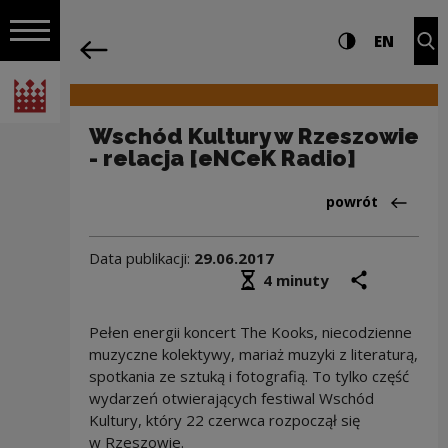
na całej stro
Wschód Kultury w Rzeszowie - relacja 
Ustawienia i wyszukiw
Wysoki kontra
CHANG
Roz
EN
Nawigacja
powrót
Włącz nawigację
Narodowe Centrum Kultury
Wschód Kultury w Rzeszowie
- relacja [eNCeK Radio]
Powrót do:Audyc
powrót
Data publikacji:
29.06.2017
Średni czas czytania
podziel się
druk
4 minuty
Pełen energii koncert The Kooks, niecodzienne
muzyczne kolektywy, mariaż muzyki z literaturą,
spotkania ze sztuką i fotografią. To tylko część
wydarzeń otwierających festiwal Wschód
Kultury, który 22 czerwca rozpoczął się
w Rzeszowie.