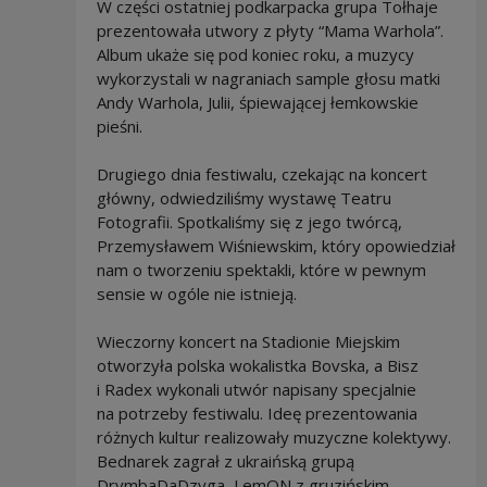
W części ostatniej podkarpacka grupa Tołhaje
prezentowała utwory z płyty “Mama Warhola”.
Album ukaże się pod koniec roku, a muzycy
wykorzystali w nagraniach sample głosu matki
Andy Warhola, Julii, śpiewającej łemkowskie
pieśni.
Drugiego dnia festiwalu, czekając na koncert
główny, odwiedziliśmy wystawę Teatru
Fotografii. Spotkaliśmy się z jego twórcą,
Przemysławem Wiśniewskim, który opowiedział
nam o tworzeniu spektakli, które w pewnym
sensie w ogóle nie istnieją.
Wieczorny koncert na Stadionie Miejskim
otworzyła polska wokalistka Bovska, a Bisz
i Radex wykonali utwór napisany specjalnie
na potrzeby festiwalu. Ideę prezentowania
różnych kultur realizowały muzyczne kolektywy.
Bednarek zagrał z ukraińską grupą
DrymbaDaDzyga, LemON z gruzińskim