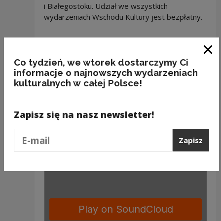
i Białegostoku. Udział we wszystkich
wydarzeniach Wschodu Kultury jest bezpłatny.
Zapraszamy do wysłuchania obszernej relacji
z festiwalu.
Zam
Co tydzień, we wtorek dostarczymy Ci
informacje o najnowszych wydarzeniach
Relację przygotowała: Magda Miszewska
kulturalnych w całej Polsce!
Zapisz się na nasz newsletter!
Podaj e-mail
Zapisz