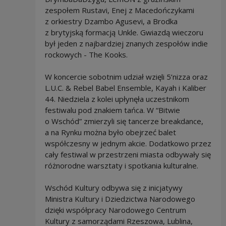
zespołem Rustavi, Enej z Macedończykami
z orkiestry Dzambo Agusevi, a Brodka
z brytyjską formacją Unkle. Gwiazdą wieczoru
był jeden z najbardziej znanych zespołów indie
rockowych - The Kooks.
W koncercie sobotnim udział wzięli 5’nizza oraz
L.U.C. & Rebel Babel Ensemble, Kayah i Kaliber
44. Niedziela z kolei upłynęła uczestnikom
festiwalu pod znakiem tańca. W “Bitwie
o Wschód” zmierzyli się tancerze breakdance,
a na Rynku można było obejrzeć balet
współczesny w jednym akcie. Dodatkowo przez
cały festiwal w przestrzeni miasta odbywały się
różnorodne warsztaty i spotkania kulturalne.
Wschód Kultury odbywa się z inicjatywy
Ministra Kultury i Dziedzictwa Narodowego
dzięki współpracy Narodowego Centrum
Kultury z samorządami Rzeszowa, Lublina,