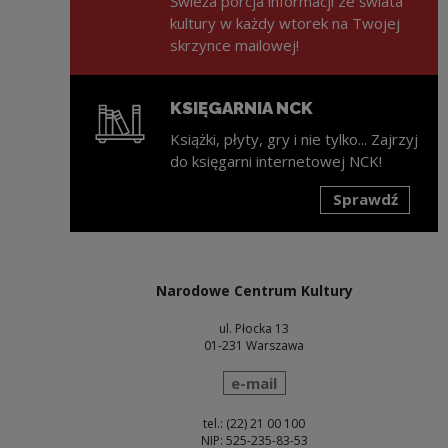
Świeża porcja informacji ze świata
kultury w każdy wtorek na Twojej
skrzynce mailowej!
KSIĘGARNIA NCK
Książki, płyty, gry i nie tylko... Zajrzyj
do księgarni internetowej NCK!
Sprawdź
Uwaga, link zostanie otwarty w nowym oknie
Narodowe Centrum Kultury
ul. Płocka 13
01-231 Warszawa
wyślij wiadomość
e-mail
tel.: (22) 21 00 100
NIP: 525-235-83-53