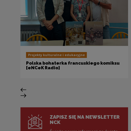
Projekty kulturalne i edukacyjne
Polska bohaterka francuskiego komiksu
[eNCeK Radio]
Poprzedni slajd
Następny slajd
ZAPISZ SIĘ NA NEWSLETTER
NCK