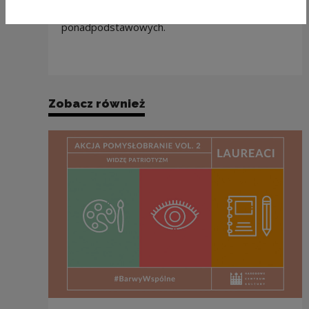
studenci, harcerze i młodzież ze szkół
ponadpodstawowych.
Zobacz również