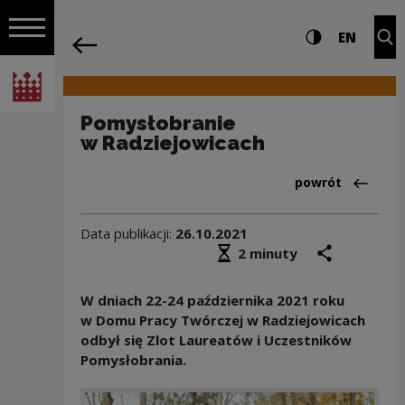
na całej stro
Pomysłobranie w Radziejowicach | Na
Ustawienia i wyszukiw
Wysoki kontra
CHANG
Roz
EN
Nawigacja
powrót
Włącz nawigację
Narodowe Centrum Kultury
Pomysłobranie
w Radziejowicach
Powrót do:Aktua
powrót
Data publikacji:
26.10.2021
Średni czas czytania
podziel się
druk
2 minuty
W dniach 22-24 października 2021 roku
w Domu Pracy Twórczej w Radziejowicach
odbył się Zlot Laureatów
i Uczestników
Pomysłobrania.