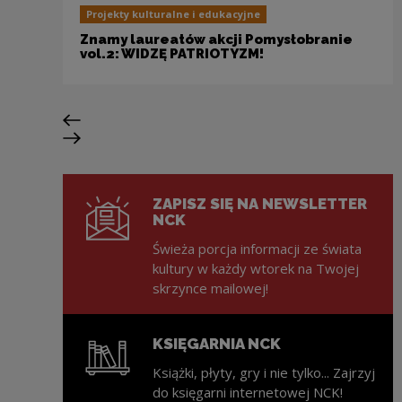
Projekty kulturalne i edukacyjne
Znamy laureatów akcji Pomysłobranie
vol.2: WIDZĘ PATRIOTYZM!
Poprzedni slajd
Następny slajd
ZAPISZ SIĘ NA NEWSLETTER
NCK
Świeża porcja informacji ze świata
kultury w każdy wtorek na Twojej
skrzynce mailowej!
KSIĘGARNIA NCK
Książki, płyty, gry i nie tylko... Zajrzyj
do księgarni internetowej NCK!