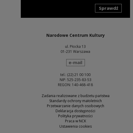
Sprawdź
Uwaga, link zostanie otwarty w nowym oknie
Narodowe Centrum Kultury
ul. Płocka 13
01-231 Warszawa
wyślij wiadomość
e-mail
tel.: (22) 21 00 100
NIP: 525-235-83-53
REGON: 140-468-418
Zadania realizowane z budżetu państwa
Standardy ochrony małoletnich
Przetwarzanie danych osobowych
Deklaracja dostępności
Polityka prywatności
Praca w NCK
Ustawienia cookies