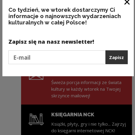
Zam
Co tydzień, we wtorek dostarczymy Ci
informacje o najnowszych wydarzeniach
UPROSZCZENIA W CHOREOGRAFII
kulturalnych w całej Polsce!
SUITY KRAKOWSKIEJ
Zapisz się na nasz newsletter!
Podaj e-mail
Zapisz
ZAPISZ SIĘ NA NEWSLETTER
NCK
Świeża porcja informacji ze świata
kultury w każdy wtorek na Twojej
skrzynce mailowej!
KSIĘGARNIA NCK
Książki, płyty, gry i nie tylko... Zajrzyj
do księgarni internetowej NCK!