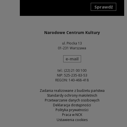
Sprawdź
Uwaga, link zostanie otwarty w nowym oknie
Narodowe Centrum Kultury
ul. Płocka 13
01-231 Warszawa
wyślij wiadomość
e-mail
tel.: (22) 21 00 100
NIP: 525-235-83-53
REGON: 140-468-418
Zadania realizowane z budżetu państwa
Standardy ochrony małoletnich
Przetwarzanie danych osobowych
Deklaracja dostępności
Polityka prywatności
Praca w NCK
Ustawienia cookies