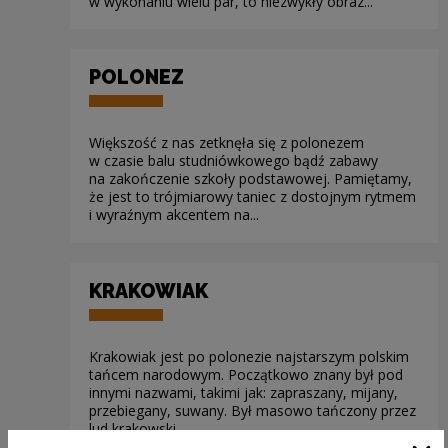
w wykonaniu wielu par, to niezwykły obraz...
POLONEZ
Większość z nas zetknęła się z polonezem
w czasie balu studniówkowego bądź zabawy
na zakończenie szkoły podstawowej. Pamiętamy,
że jest to trójmiarowy taniec z dostojnym rytmem
i wyraźnym akcentem na...
KRAKOWIAK
Krakowiak jest po polonezie najstarszym polskim
tańcem narodowym. Początkowo znany był pod
innymi nazwami, takimi jak: zapraszany, mijany,
przebiegany, suwany. Był masowo tańczony przez
lud krakowski,...