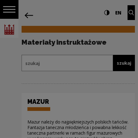
na całej stro
Materiały instruktażowe | Narodowe C
Ustawienia i wyszukiw
Wysoki kontra
CHANG
Roz
EN
Nawigacja
powrót
Włącz nawigację
Narodowe Centrum Kultury
Materiały instruktażowe
Formularz wyszukiwania w ramach: 
szukaj
szukaj
MAZUR
Mazur należy do najpiękniejszych polskich tańców.
Fantazja taneczna młodzieńca i powabna lekkość
taneczna partnerki w ramach figur mazurowych