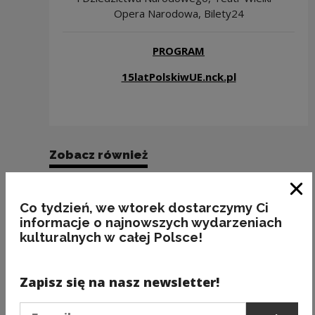
Opera Narodowa, Bilety24
PROGRAM
15latPolskiwUE.nck.pl
Zobacz również
Zam
Co tydzień, we wtorek dostarczymy Ci
informacje o najnowszych wydarzeniach
kulturalnych w całej Polsce!
Zapisz się na nasz newsletter!
Podaj e-mail