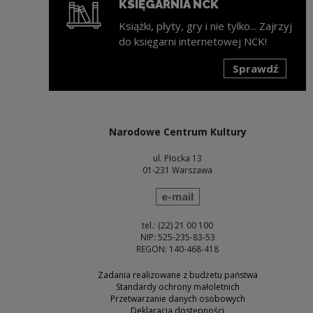
KSIĘGARNIA NCK
Książki, płyty, gry i nie tylko... Zajrzyj
do księgarni internetowej NCK!
Sprawdź
Uwaga, link zostanie otwarty w nowym oknie
Narodowe Centrum Kultury
ul. Płocka 13
01-231 Warszawa
wyślij wiadomość
e-mail
tel.: (22) 21 00 100
NIP: 525-235-83-53
REGON: 140-468-418
Zadania realizowane z budżetu państwa
Standardy ochrony małoletnich
Przetwarzanie danych osobowych
Deklaracja dostępności