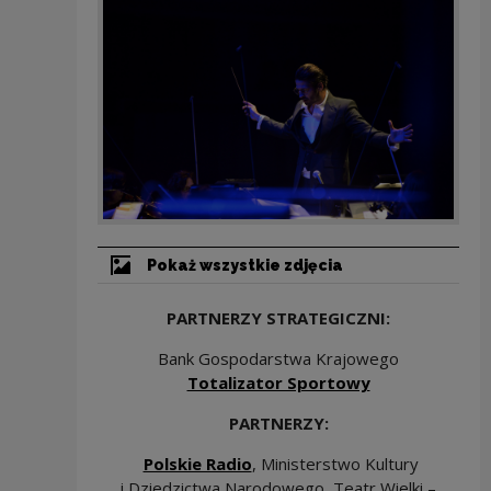
Pokaż wszystkie zdjęcia
PARTNERZY STRATEGICZNI:
Bank Gospodarstwa Krajowego
Uwaga, link z
Totalizator Sportowy
PARTNERZY:
Uwaga, link zostanie otwar
Polskie Radio
, Ministerstwo Kultury
i Dziedzictwa Narodowego, Teatr Wielki –