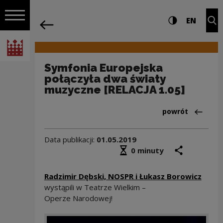
na całej stro
Symfonia Europejska połączyła dwa św
Ustawienia i wyszukiw
Wysoki kontra
CHANG
Roz
EN
Nawigacja
powrót
Włącz nawigację
Narodowe Centrum Kultury
Symfonia Europejska
połączyła dwa światy
muzyczne [RELACJA 1.05]
Powrót do:Aktua
powrót
Data publikacji:
01.05.2019
Średni czas czytania
podziel się
druk
0 minuty
Radzimir Dębski, NOSPR i Łukasz Borowicz
wystąpili w Teatrze Wielkim –
Operze Narodowej!