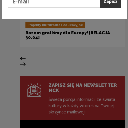
Zapisz
Projekty kulturalne i edukacyjne
Razem graliśmy dla Europy! [RELACJA
30.04]
Poprzedni slajd
Następny slajd
ZAPISZ SIĘ NA NEWSLETTER
NCK
Świeża porcja informacji ze świata
kultury w każdy wtorek na Twojej
skrzynce mailowej!