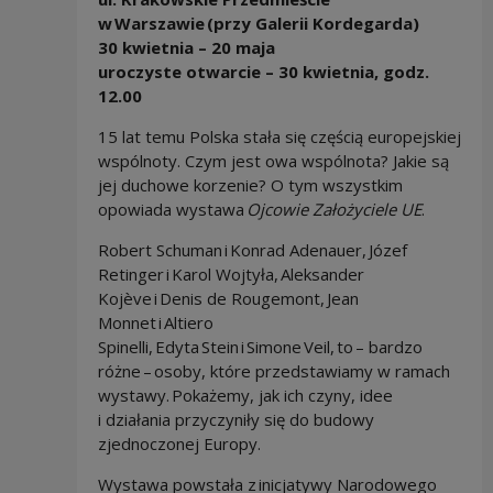
w Warszawie (przy Galerii Kordegarda)
30 kwietnia – 20 maja
uroczyste otwarcie – 30 kwietnia, godz.
12.00
15 lat temu Polska stała się częścią europejskiej
wspólnoty. Czym jest owa wspólnota? Jakie są
jej duchowe korzenie? O tym wszystkim
opowiada wystawa
Ojcowie Założyciele UE
.
Robert Schuman i Konrad Adenauer, Józef
Retinger i Karol Wojtyła, Aleksander
Kojève i Denis de Rougemont, Jean
Monnet i Altiero
Spinelli, Edyta Stein i Simone Veil, to – bardzo
różne – osoby, które przedstawiamy w ramach
wystawy. Pokażemy, jak ich czyny, idee
i działania przyczyniły się do budowy
zjednoczonej Europy.
Wystawa powstała z inicjatywy Narodowego