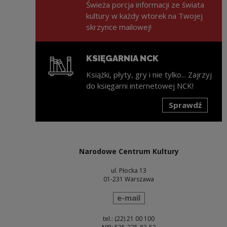
Świeża porcja informacji ze świata
kultury w każdy wtorek na Twojej
skrzynce mailowej!
KSIĘGARNIA NCK
Książki, płyty, gry i nie tylko... Zajrzyj
do księgarni internetowej NCK!
Sprawdź
Uwaga, link zostanie otwarty w nowym oknie
Narodowe Centrum Kultury
ul. Płocka 13
01-231 Warszawa
wyślij wiadomość
e-mail
tel.: (22) 21 00 100