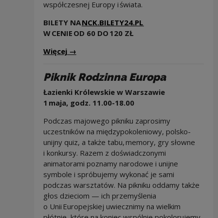
współczesnej Europy i świata.
Uwaga, link zostan
BILETY NA
NCK.BILETY24.PL
W CENIE
OD 60 DO 120 ZŁ
Więcej
→
Piknik Rodzinna Europa
Łazienki Królewskie w Warszawie
1 maja, godz. 11.00-18.00
Podczas majowego pikniku zaprosimy
uczestników na międzypokoleniowy, polsko-
unijny quiz, a także tabu, memory, gry słowne
i konkursy. Razem z doświadczonymi
animatorami poznamy narodowe i unijne
symbole i spróbujemy wykonać je sami
podczas warsztatów. Na pikniku oddamy także
głos dzieciom — ich przemyślenia
o Unii Europejskiej uwiecznimy na wielkim
płótnie, które na koniec wspólnie pokolorujemy.