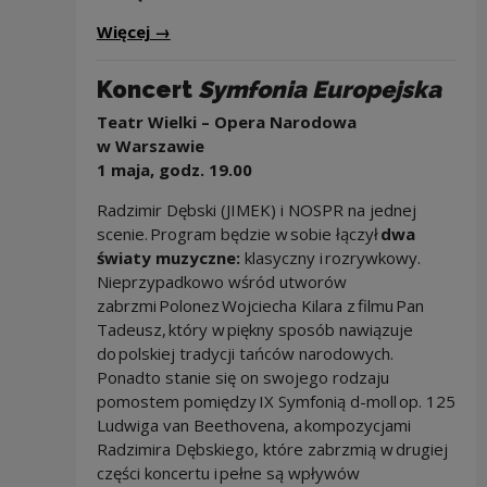
Więcej
→
Koncert
Symfonia Europejska
Teatr Wielki – Opera Narodowa
w Warszawie
1 maja, godz. 19.00
Radzimir Dębski (JIMEK) i NOSPR na jednej
scenie. Program będzie w sobie łączył
dwa
światy muzyczne
:
klasyczny i rozrywkowy.
Nieprzypadkowo wśród utworów
zabrzmi Polonez Wojciecha Kilara z filmu Pan
Tadeusz, który w piękny sposób nawiązuje
do polskiej tradycji tańców narodowych.
Ponadto stanie się on swojego rodzaju
pomostem pomiędzy IX Symfonią d-moll op. 125
Ludwiga van Beethovena, a kompozycjami
Radzimira Dębskiego, które zabrzmią w drugiej
części koncertu i pełne są wpływów