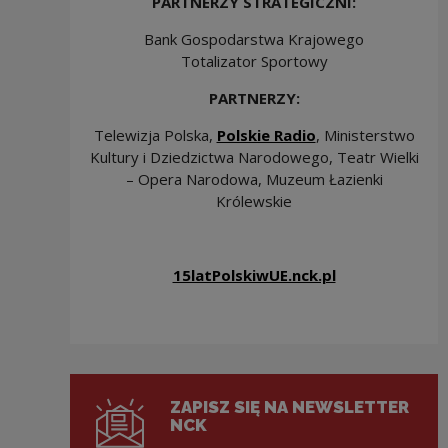
PARTNERZY STRATEGICZNI:
Bank Gospodarstwa Krajowego
Totalizator Sportowy
PARTNERZY:
Uwaga, link zost
Telewizja Polska,
Polskie Radio
, Ministerstwo
Kultury i Dziedzictwa Narodowego, Teatr Wielki
– Opera Narodowa, Muzeum Łazienki
Królewskie
15latPolskiwUE.nck.pl
ZAPISZ SIĘ NA NEWSLETTER
NCK