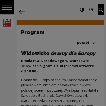
na całej stro
Program | Narodowe Centrum Kultury
Ustawienia i wyszukiw
Wysoki kontra
CHANG
Roz
EN
Nawigacja
powrót
Włącz nawigację
Narodowe Centrum Kultury
Program
Powrót do:15 lat 
powrót
Widowisko
Gramy dla Europy
Błonia PGE Narodowego w Warszawie
30 kwietnia, godz. 19.30 (bramki otwarte
od 18.00)
Gramy dla Europy to spektakularne wydarzenie
plenerowe z udziałem największych gwiazd
polskiej sceny muzycznej. Wystąpią m.in. Natalia
Szroeder, Bednarek, Dawid Kwiatkowski,
Margaret, Sylwia Grzeszczak, Enej, Golec
uOrkiestra, LemON, Daria Zawiałow, Muniek