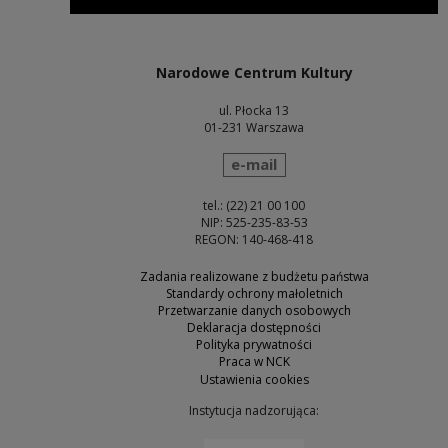
Uwaga, link zostanie otwarty w nowym oknie
Narodowe Centrum Kultury
ul. Płocka 13
01-231 Warszawa
wyślij wiadomość
e-mail
tel.: (22) 21 00 100
NIP: 525-235-83-53
REGON: 140-468-418
Zadania realizowane z budżetu państwa
Standardy ochrony małoletnich
Przetwarzanie danych osobowych
Deklaracja dostępności
Polityka prywatności
Praca w NCK
Ustawienia cookies
Instytucja nadzorująca:
Uwaga, link zostanie otw