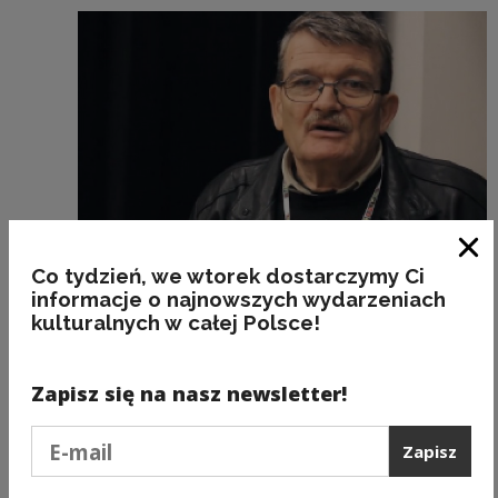
Zam
Co tydzień, we wtorek dostarczymy Ci
informacje o najnowszych wydarzeniach
Projekty kulturalne i edukacyjne
kulturalnych w całej Polsce!
Autorzy NCK prezentują: Maciej Parowski
"Małpy Pana Boga"
Zapisz się na nasz newsletter!
Podaj e-mail
Zapisz