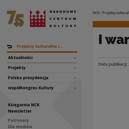
I want (NO) realit
Narodowe Centrum Kultury
Nawigacja
NCK
Projekty kultural
I wan
Nawigacja
Powrót do: NCK
Projekty kulturalne i...
Aktualności
>
Data publikacji:
Projekty
>
Polska prezydencja
>
współKongres Kultury
>
Księgarnia NCK
Newsletter
Patronaty
Dla mediów