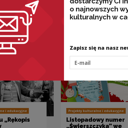
dostarczymy Ci i
o najnowszych w
kulturalnych w ca
wnież
Zapisz się na nasz ne
Podaj e-mail
lne i edukacyjne
Projekty kulturalne i edukacyjne
u „Rękopis
Listopadowy numer
y
„Świerszczyka” we