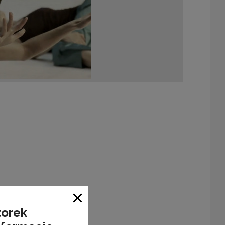
Zamknij okno
torek