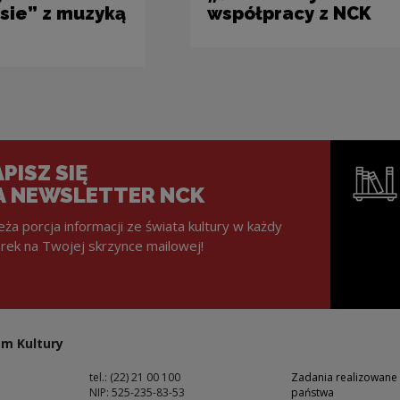
sie” z muzyką
współpracy z NCK
PISZ SIĘ
A NEWSLETTER NCK
eża porcja informacji ze świata kultury w każdy
rek na Twojej skrzynce mailowej!
Uwaga, lin
m Kultury
tel.: (22) 21 00 100
Zadania realizowane
NIP: 525-235-83-53
państwa