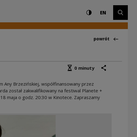
Ustawienia i wyszuki
Wysoki kontrast
CHANGE LAN
Rozwiń 
m Kultury
EN
Powrót do:Aktualno
powrót
Średni czas czytania
podziel się
drukuj
0 minuty
lm Any Brzezińskiej, współfinansowany przez
da został zakwalifikowany na festiwal Planete +
ę 18 maja o godz. 20:30 w Kinotece. Zapraszamy