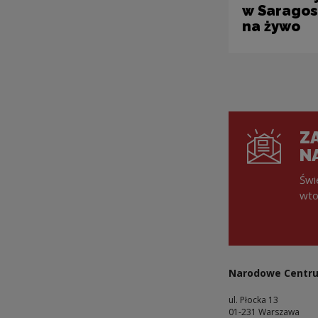
w Saragos
na żywo
ZA
N
Świ
wto
Narodowe Centru
ul. Płocka 13
01-231 Warszawa