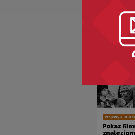
Zobacz ró
Projekty kultura
Pokaz film
znalezion