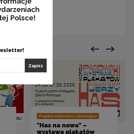
nformacje
ydarzeniach
łej Polsce!
wsletter!
Poprzedni slajd
Następny sl
Zapisz
Projekty kulturalne i edukacyjne
"Has na nowo" –
wystawa plakatów