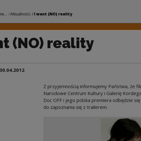
y | Narodowe Centru
ne...
Aktualności
I want (NO) reality
t (NO) reality
30.04.2012
Z przyjemnością informujemy Państwa, że fi
Narodowe Centrum Kultury i Galerię Kordegar
Doc OFF i jego polska premiera odbędzie si
do zapoznania się z trailerem.