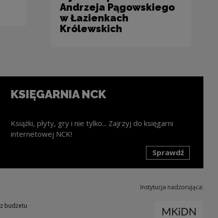
Andrzeja Pągowskiego
w Łazienkach
Królewskich
KSIĘGARNIA NCK
Książki, płyty, gry i nie tylko... Zajrzyj do księgarni
internetowej NCK!
Sprawdź
k zostanie otwarty w nowym oknie
Instytucja nadzorująca:
Uwaga
 z budżetu