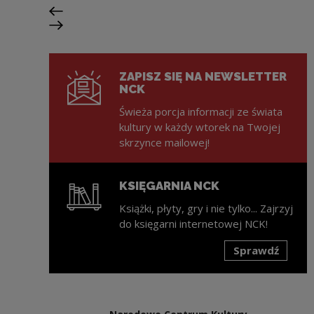
Poprzedni slajd
Następny slajd
ZAPISZ SIĘ NA NEWSLETTER
NCK
Świeża porcja informacji ze świata
kultury w każdy wtorek na Twojej
skrzynce mailowej!
KSIĘGARNIA NCK
Książki, płyty, gry i nie tylko... Zajrzyj
do księgarni internetowej NCK!
Sprawdź
Uwaga, link zostanie otwarty w nowym oknie