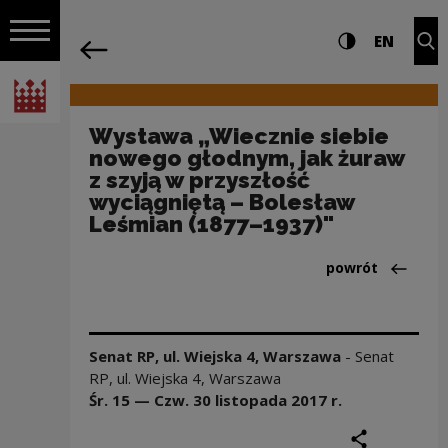
na całej stro
Wystawa „Wiecznie siebie nowego głodny
Ustawienia i wyszukiw
Wysoki kontra
CHANG
Roz
EN
Nawigacja
powrót
Włącz nawigację
Narodowe Centrum Kultury
Wystawa „Wiecznie siebie
nowego głodnym, jak żuraw
z szyją w przyszłość
wyciągniętą – Bolesław
Leśmian (1877–1937)"
Powrót do:Aktua
powrót
Senat RP, ul. Wiejska 4, Warszawa
-
Senat
RP, ul. Wiejska 4, Warszawa
Śr. 15 — Czw. 30 listopada
2017
r.
podziel się
druku