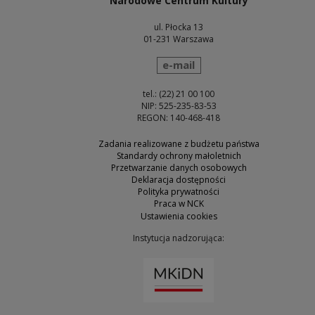
Narodowe Centrum Kultury
ul. Płocka 13
01-231 Warszawa
wyślij wiadomość
e-mail
tel.: (22) 21 00 100
NIP: 525-235-83-53
REGON: 140-468-418
Zadania realizowane z budżetu państwa
Standardy ochrony małoletnich
Przetwarzanie danych osobowych
Deklaracja dostępności
Polityka prywatności
Praca w NCK
Ustawienia cookies
Instytucja nadzorująca:
Uwaga, link zostanie otw