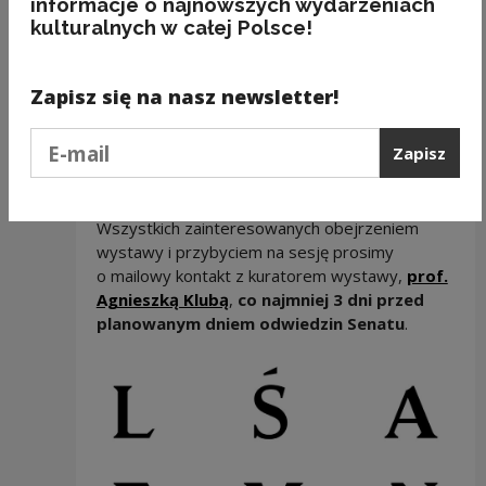
informacje o najnowszych wydarzeniach
Wystawa potrwa do 30 listopada br. Wstęp za
kulturalnych w całej Polsce!
zaproszeniami.
Sesja naukowa
Zapisz się na nasz newsletter!
17 listopada 2017 r., godz. 11.00
Gmach Senatu RP (wejście B II), ul. Wiejska 6,
Podaj e-mail
Zapisz
sala 217
UWAGA
Wszystkich zainteresowanych obejrzeniem
wystawy i przybyciem na sesję prosimy
o mailowy kontakt z kuratorem wystawy,
prof.
Agnieszką Klubą
,
co najmniej 3 dni przed
planowanym dniem odwiedzin Senatu
.