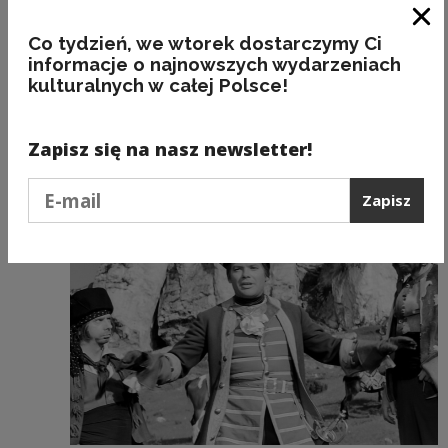
zaprojektowany z myślą o wspólnej nauce
i zabawie – zarówno w przedszkolach, jak
Zam
Co tydzień, we wtorek dostarczymy Ci
i w domach.
informacje o najnowszych wydarzeniach
kulturalnych w całej Polsce!
Zapisz się na nasz newsletter!
Zobacz również
Podaj e-mail
Zapisz