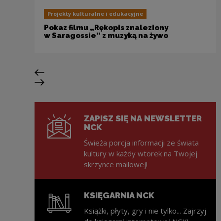
Projekty kulturalne i edukacyjne
Pokaz filmu „Rękopis znaleziony
w Saragossie” z muzyką na żywo
Poprzedni slajd
Następny slajd
ZAPISZ SIĘ NA NEWSLETTER
NCK
Świeża porcja informacji ze świata
kultury w każdy wtorek na Twojej
skrzynce mailowej!
KSIĘGARNIA NCK
Książki, płyty, gry i nie tylko... Zajrzyj