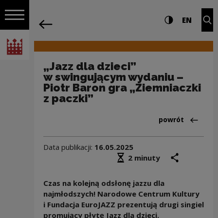
na całej stro
„Jazz dla dzieci” w swingującym wydani
Ustawienia i wyszukiw
Wysoki kontra
CHANG
Roz
EN
Nawigacja
powrót
Włącz nawigację
Narodowe Centrum Kultury
„Jazz dla dzieci”
w swingującym wydaniu –
Piotr Baron gra „Ziemniaczki
z paczki”
Powrót do:Aktua
powrót
Data publikacji:
16.05.2025
Średni czas czytania
podziel się
druk
2 minuty
Czas na kolejną odsłonę jazzu dla
najmłodszych! Narodowe Centrum Kultury
i Fundacja EuroJAZZ prezentują drugi singiel
promujący płytę Jazz dla dzieci.