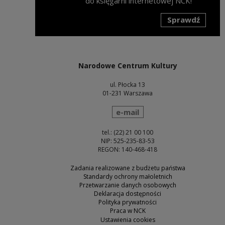
do księgarni internetowej NCK!
Sprawdź
Uwaga, link zostanie otwarty w nowym oknie
Narodowe Centrum Kultury
ul. Płocka 13
01-231 Warszawa
wyślij wiadomość
e-mail
tel.: (22) 21 00 100
NIP: 525-235-83-53
REGON: 140-468-418
Zadania realizowane z budżetu państwa
Standardy ochrony małoletnich
Przetwarzanie danych osobowych
Deklaracja dostępności
Polityka prywatności
Praca w NCK
Ustawienia cookies