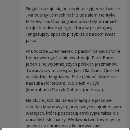
Singiel ukazuje się po ciepło przyjętym utworze
„Na twarzy uśmiech noś” z udziałem Henryka
Miśkiewicza. Oba nagrania powstały w ramach
projektu edukacyjnego, który w przystępny
i angażujący sposób przybliża dzieciom świat
jazzu.
W utworze „Ziemniaczki z paczki” na saksofonie
tenorowym gościnnie występuje Piotr Baron –
jeden z najwybitniejszych polskich jazzmanów.
Towarzyszy mu zespół Jazz Dla Dzieci Quartet
w składzie: Magdalena Este (śpiew), Mateusz
Kaszuba (fortepian), Wojciech Pulcyn
(kontrabas) i Patryk Dobosz (perkusja).
Na płycie Jazz dla dzieci znajdą się jazzowe
standardy w nowych, przyjaznych najmłodszym
wersjach, które pozostają atrakcyjne także dla
dorosłych słuchaczy. Wydawnictwu towarzyszy
śpiewnik z nutami oraz kolorowankami,