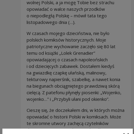
wolnej Polski, a ja mogę Tobie bez strachu
opowiadać o walce naszych przodków
o niepodległą Polskę – mówił tata tego
listopadowego dnia (…).
W czasach mojego dzieciństwa, nie było
polskich komiksów historycznych. Moje
patriotyczne wychowanie zaczęło się 80 lat
temu od książki „Lolek Grenadier”
opowiadającej o czasach napoleońskich
i od dziecięcych zabawek. Dostałem kiedyś
na gwiazdkę czapkę ułańską, malinowy,
tekturowy napierśnik, szabelkę, a nawet konia
na biegunach obciągniętego prawdziwą skórą
cielęcą. Z patefonu płynęły piosenki: „Wojenko,
wojenko…” i „Przybyli ułani pod okienko”.
Cieszę się, że doczekałem dni, w których można
opowiadać o historii Polski w komiksach. Może
te skromne utwory zachęcą czytelników
do sięgnięcia po poważniejsze książki.