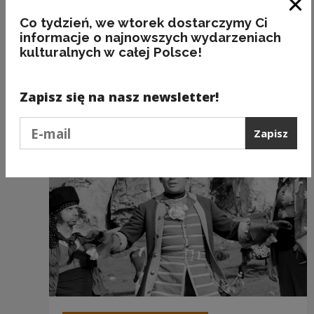
Zam
Papcio Chmiel
Co tydzień, we wtorek dostarczymy Ci
informacje o najnowszych wydarzeniach
kulturalnych w całej Polsce!
Zapisz się na nasz newsletter!
Zobacz również
Podaj e-mail
Zapisz