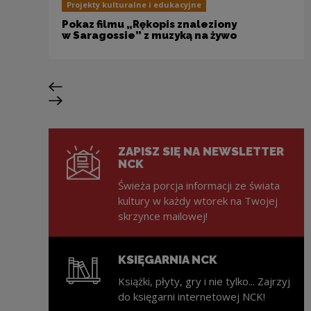
Projekty kulturalne i edukacyjne
Pokaz filmu „Rękopis znaleziony
w Saragossie” z muzyką na żywo
Poprzedni slajd
Następny slajd
ZAPISZ SIĘ NA NEWSLETTER
NCK
Świeża porcja informacji ze świata
kultury w każdy wtorek na Twojej
skrzynce mailowej!
KSIĘGARNIA NCK
Książki, płyty, gry i nie tylko... Zajrzyj
do księgarni internetowej NCK!