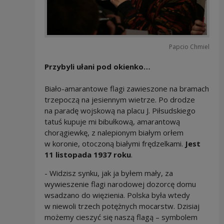
Papcio Chmiel
Przybyli ułani pod okienko…
Biało-amarantowe flagi zawieszone na bramach
trzepoczą na jesiennym wietrze. Po drodze
na paradę wojskową na placu J. Piłsudskiego
tatuś kupuje mi bibułkową, amarantową
chorągiewkę, z nalepionym białym orłem
w koronie, otoczoną białymi frędzelkami.
Jest
11 listopada 1937 roku
.
- Widzisz synku, jak ja byłem mały, za
wywieszenie flagi narodowej dozorcę domu
wsadzano do więzienia. Polska była wtedy
w niewoli trzech potężnych mocarstw. Dzisiaj
możemy cieszyć się naszą flagą – symbolem