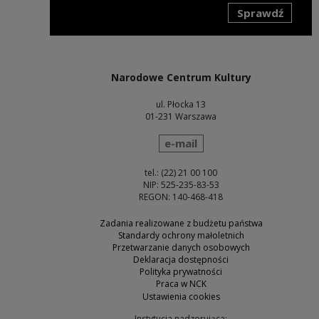
Sprawdź
Uwaga, link zostanie otwarty w nowym oknie
Narodowe Centrum Kultury
ul. Płocka 13
01-231 Warszawa
wyślij wiadomość
e-mail
tel.: (22) 21 00 100
NIP: 525-235-83-53
REGON: 140-468-418
Zadania realizowane z budżetu państwa
Standardy ochrony małoletnich
Przetwarzanie danych osobowych
Deklaracja dostępności
Polityka prywatności
Praca w NCK
Ustawienia cookies
Instytucja nadzorująca: