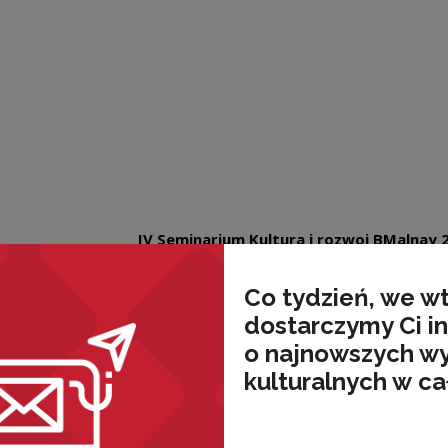
IV Seminarium Kultura i rozwoj BMalnay 
Co tydzień, we w
dostarczymy Ci i
wnież
o najnowszych w
kulturalnych w ca