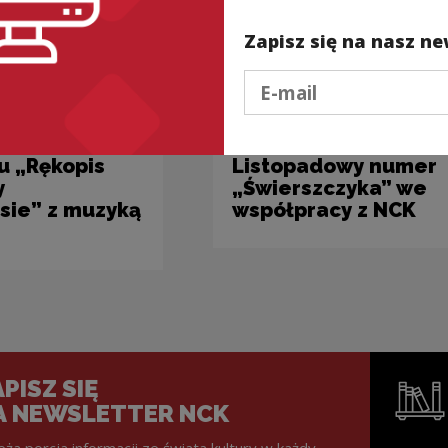
Zapisz się na nasz ne
Podaj e-mail
lne i edukacyjne
Projekty kulturalne i edukacyjne
u „Rękopis
Listopadowy numer
y
„Świerszczyka” we
sie” z muzyką
współpracy z NCK
PISZ SIĘ
A NEWSLETTER NCK
eża porcja informacji ze świata kultury w każdy