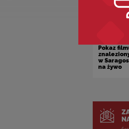
Projekty kultura
Pokaz film
znalezion
w Saragos
na żywo
ZA
N
Świ