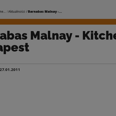
 Kitchen Budapest 
ne...
Aktualności
Barnabas Malnay -...
abas Malnay - Kitch
apest
27.01.2011