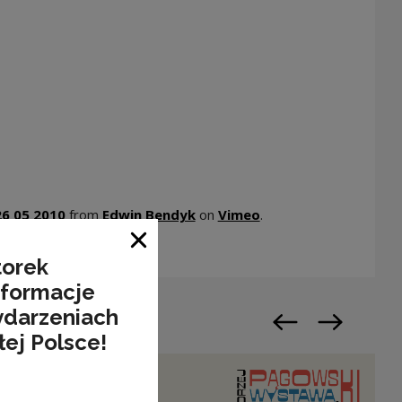
26 05 2010
from
Edwin Bendyk
on
Vimeo
.
Zamknij okno
torek
nformacje
ydarzeniach
Poprzedni slajd
Następny sl
łej Polsce!