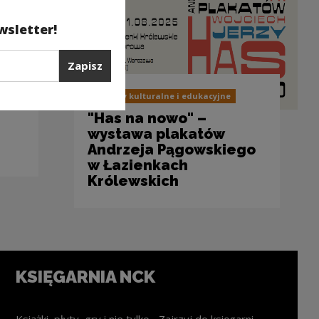
wsletter!
Zapisz
Projekty kulturalne i edukacyjne
"Has na nowo" –
wystawa plakatów
Andrzeja Pągowskiego
w Łazienkach
Królewskich
KSIĘGARNIA NCK
Książki, płyty, gry i nie tylko... Zajrzyj do księgarni