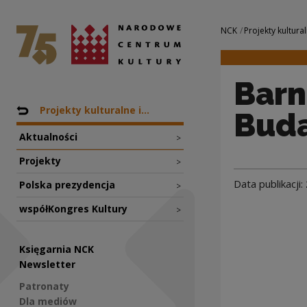
Barnabas Malnay -
Narodowe Centrum Kultury
Nawigacja
NCK
Projekty kultural
Barn
Nawigacja
Powrót do: NCK
Projekty kulturalne i...
Bud
Aktualności
>
Projekty
>
Data publikacji:
Polska prezydencja
>
współKongres Kultury
>
Księgarnia NCK
Newsletter
Patronaty
Dla mediów