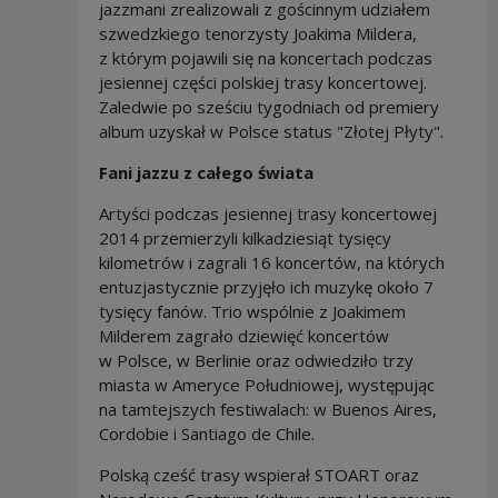
jazzmani zrealizowali z gościnnym udziałem
szwedzkiego tenorzysty Joakima Mildera,
z którym pojawili się na koncertach podczas
jesiennej części polskiej trasy koncertowej.
Zaledwie po sześciu tygodniach od premiery
album uzyskał w Polsce status "Złotej Płyty".
Fani jazzu z całego świata
Artyści podczas jesiennej trasy koncertowej
2014 przemierzyli kilkadziesiąt tysięcy
kilometrów i zagrali 16 koncertów, na których
entuzjastycznie przyjęło ich muzykę około 7
tysięcy fanów. Trio wspólnie z Joakimem
Milderem zagrało dziewięć koncertów
w Polsce, w Berlinie oraz odwiedziło trzy
miasta w Ameryce Południowej, występując
na tamtejszych festiwalach: w Buenos Aires,
Cordobie i Santiago de Chile.
Polską cześć trasy wspierał STOART oraz