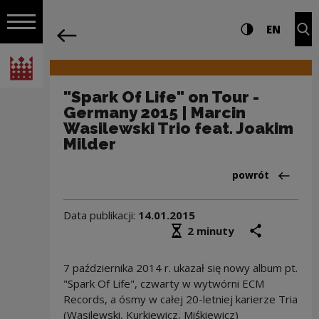
na całej stro
"Spark Of Life" on Tour - Germany 2015
Ustawienia i wyszukiw
Wysoki kontra
CHANG
Roz
EN
Nawigacja
powrót
Włącz nawigację
Narodowe Centrum Kultury
"Spark Of Life" on Tour -
Germany 2015 | Marcin
Wasilewski Trio feat. Joakim
Milder
Powrót do:Aktua
powrót
Data publikacji:
14.01.2015
Średni czas czytania
podziel się
druk
2 minuty
7 października 2014 r. ukazał się nowy album pt.
"Spark Of Life", czwarty w wytwórni ECM
Records, a ósmy w całej 20-letniej karierze Tria
(Wasilewski, Kurkiewicz, Miśkiewicz)