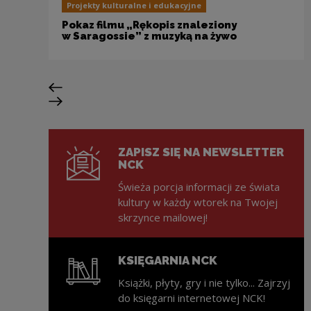
Projekty kulturalne i edukacyjne
Pokaz filmu „Rękopis znaleziony
w Saragossie” z muzyką na żywo
Poprzedni slajd
Następny slajd
ZAPISZ SIĘ NA NEWSLETTER
NCK
Świeża porcja informacji ze świata
kultury w każdy wtorek na Twojej
skrzynce mailowej!
KSIĘGARNIA NCK
Książki, płyty, gry i nie tylko... Zajrzyj
do księgarni internetowej NCK!