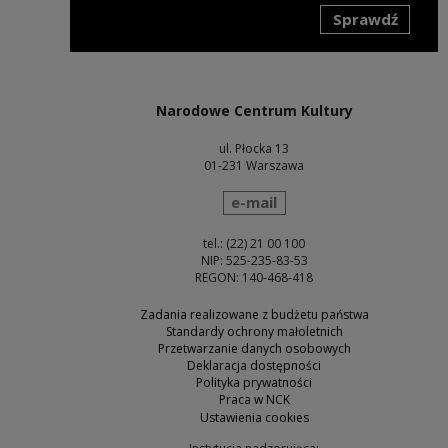
Sprawdź
Uwaga, link zostanie otwarty w nowym oknie
Narodowe Centrum Kultury
ul. Płocka 13
01-231 Warszawa
wyślij wiadomość
e-mail
tel.: (22) 21 00 100
NIP: 525-235-83-53
REGON: 140-468-418
Zadania realizowane z budżetu państwa
Standardy ochrony małoletnich
Przetwarzanie danych osobowych
Deklaracja dostępności
Polityka prywatności
Praca w NCK
Ustawienia cookies