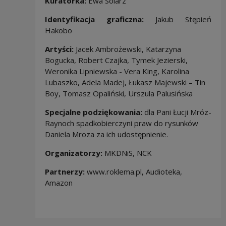
Kuratorka:
Ewa Solarz
Identyfikacja graficzna:
Jakub Stępień
Hakobo
Artyści:
Jacek Ambrożewski, Katarzyna
Bogucka, Robert Czajka, Tymek Jezierski,
Weronika Lipniewska - Vera King, Karolina
Lubaszko, Adela Madej, Łukasz Majewski – Tin
Boy, Tomasz Opaliński, Urszula Palusińska
Specjalne podziękowania:
dla Pani Łucji Mróz-
Raynoch spadkobierczyni praw do rysunków
Daniela Mroza za ich udostępnienie.
Organizatorzy:
MKDNiS, NCK
Partnerzy:
www.roklema.pl, Audioteka,
Amazon