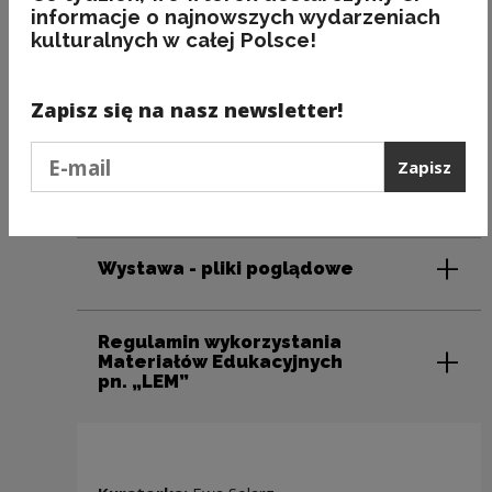
informacje o najnowszych wydarzeniach
Zapraszamy do oglądania, słuchania
kulturalnych w całej Polsce!
i czytania Lema!
Zapisz się na nasz newsletter!
Podaj e-mail
Zapisz
Jak otrzymać pliki?
Wystawa - pliki poglądowe
Regulamin wykorzystania
Materiałów Edukacyjnych
pn. „LEM”