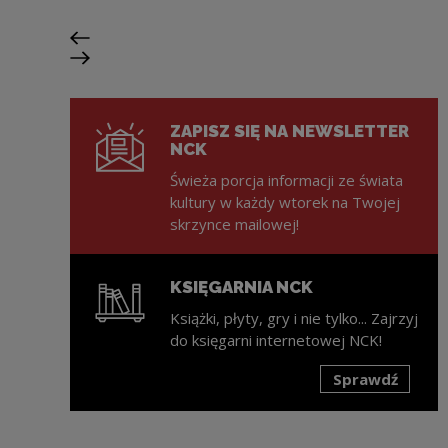
Poprzedni slajd
Następny slajd
ZAPISZ SIĘ NA NEWSLETTER
NCK
Świeża porcja informacji ze świata
kultury w każdy wtorek na Twojej
skrzynce mailowej!
KSIĘGARNIA NCK
Książki, płyty, gry i nie tylko... Zajrzyj
do księgarni internetowej NCK!
Sprawdź
Uwaga, link zostanie otwarty w nowym oknie