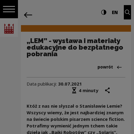
na całej stro
„LEM” - wystawa i materiały edukacyjn
Ustawienia i wyszukiw
Wysoki kontra
CHANG
Roz
EN
Nawigacja
powrót
Włącz nawigację
Narodowe Centrum Kultury
„LEM” - wystawa i materiały
edukacyjne do bezpłatnego
pobrania
Powrót do:Aktua
powrót
Data publikacji:
30.07.2021
Średni czas czytania
podziel się
druk
4 minuty
Któż z nas nie słyszał o Stanisławie Lemie?
Wszyscy wiemy, że jest najbardziej znanym
na świecie polskim pisarzem science fiction.
Potrafimy wymienić jednym tchem takie
dzieła jak „Bajki Robotów” czy „Solaris”.