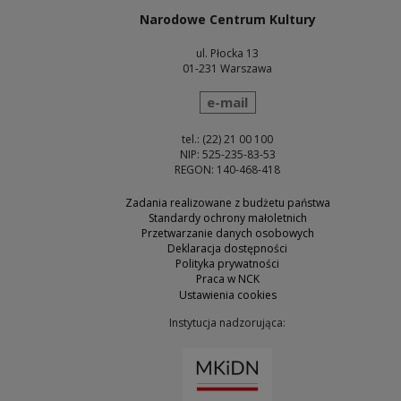
Narodowe Centrum Kultury
ul. Płocka 13
01-231 Warszawa
wyślij wiadomość
e-mail
tel.: (22) 21 00 100
NIP: 525-235-83-53
REGON: 140-468-418
Zadania realizowane z budżetu państwa
Standardy ochrony małoletnich
Przetwarzanie danych osobowych
Deklaracja dostępności
Polityka prywatności
Praca w NCK
Ustawienia cookies
Instytucja nadzorująca:
Uwaga, link zostanie otw