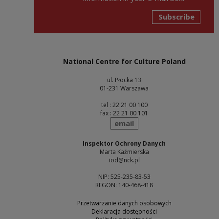
Subscribe
National Centre for Culture Poland
ul. Płocka 13
01-231 Warszawa
tel : 22 21 00 100
fax : 22 21 00 101
send
email
Inspektor Ochrony Danych
Marta Kaźmierska
iod@nck.pl
NIP: 525-235-83-53
REGON: 140-468-418
Przetwarzanie danych osobowych
Deklaracja dostępności