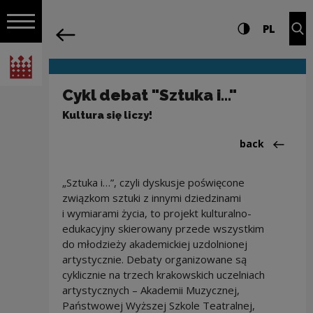
on the entire
Cykl debat "Sztuka i..." | Narodowe Cen
Settings and search
High contrast
CHANG
Exp
PL
Navigation
back
Open navigation
National Centre for Culture Poland
Cykl debat "Sztuka i..."
Kultura się liczy!
Back to:Projek
back
„Sztuka i…”, czyli dyskusje poświęcone
związkom sztuki z innymi dziedzinami
i wymiarami życia, to projekt kulturalno-
edukacyjny skierowany przede wszystkim
do młodzieży akademickiej uzdolnionej
artystycznie. Debaty organizowane są
cyklicznie na trzech krakowskich uczelniach
artystycznych – Akademii Muzycznej,
Państwowej Wyższej Szkole Teatralnej,