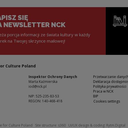
PISZ SIĘ
A NEWSLETTER NCK
eża porcja informacji ze świata kultury w każdy
rek na Twojej skrzynce mailowej!
Note, the l
or Culture Poland
Inspektor Ochrony Danych
Przetwarzanie dany
Marta Kaźmierska
Deklaracja dostępnoś
iod@nck.pl
Polityka prywatności
Praca w NCK
NIP: 525-235-83-53
BIP
REGON: 140-468-418
Cookies settings
ow
Note, the link will open in a new windo
N
e for Culture Poland
Site structure:
s360
UI/UX design & coding:
Rytm.Digital