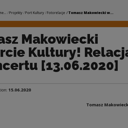
 w Porcie Kultury! 
ne...
Projekty
Port Kultury
Fotorelacje
Tomasz Makowiecki w...
sz Makowiecki
rcie Kultury! Relacj
ncertu [13.06.2020]
tion:
15.06.2020
Tomasz Makowiecki 