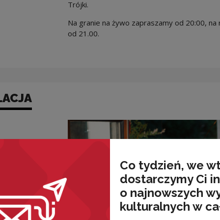
Trójki.
Na granie na żywo zapraszamy od 20:00, na 
od 21.00.
LACJA
Co tydzień, we w
dostarczymy Ci i
o najnowszych w
kulturalnych w ca