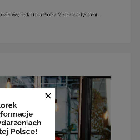
rozmowę redaktora Piotra Metza z artystami –
Close window
torek
nformacje
ydarzeniach
łej Polsce!