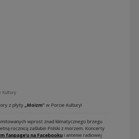
 Kultury
ory z płyty
„Moizm”
w Porcie Kultury!
nsmitowanych wprost znad klimatycznego brzegu
tną rocznicą zaślubin Polski z morzem. Koncerty
Note, the link will open in a ne
ym fanpage’u na Facebooku
i antenie radiowej