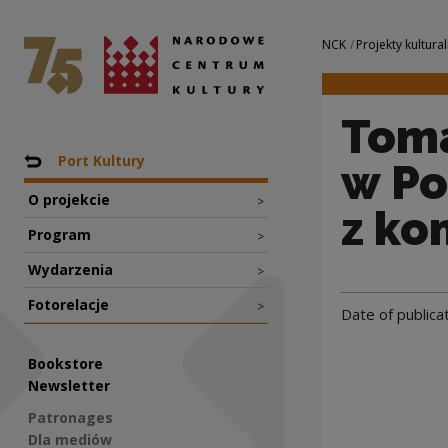
Tomasz Makowiecki
National Centre for Culture Poland
Navigation
NCK
Projekty kultural
Toma
Nawigacja
Back to: Projekty
Port Kultury
w Po
O projekcie
>
z ko
Program
>
Wydarzenia
>
Fotorelacje
>
Date of publica
Bookstore
Newsletter
Patronages
Dla mediów