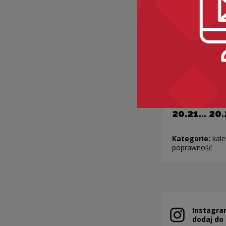
20.21… 20
Kategorie:
kale
poprawność
Instagra
Note, the link 
dodaj do