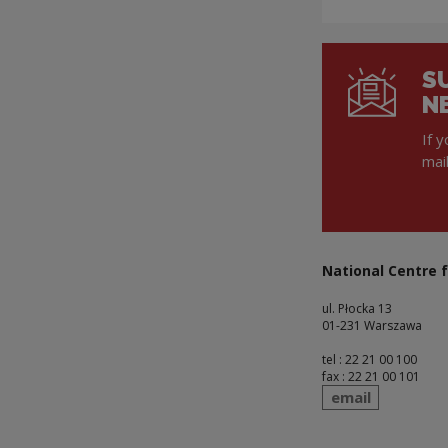
S
N
If 
mai
National Centre f
ul. Płocka 13
01-231 Warszawa
tel : 22 21 00 100
fax : 22 21 00 101
send
email