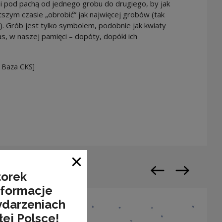
 pod pachą od jednego grobu do drugiego, by jak
ótszym czasie „obrobić” jak najwięcej grobów (tak
). Grób jest tylko symbolem, podobnie jak kwiaty
as, w naszej pamięci – dopóty, dopóki ich
 Baza CKS]
n a new window
Close window
torek
Previous slide
Next slide
nformacje
ydarzeniach
łej Polsce!