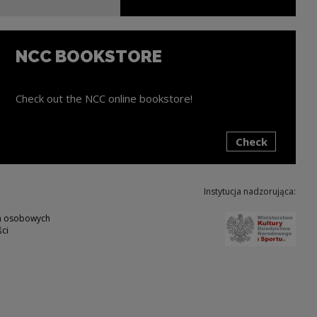
NCC BOOKSTORE
Check out the NCC online bookstore!
Check
ink will open in a new window
Instytucja nadzorująca:
Note,
ch osobowych
ci