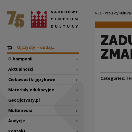
ZADUSZKI, czyli 
National Centre for Culture Poland
Navigation
NCK
Projekty kultural
ZADU
Nawigacja
Back to: Projekty
Ojczysty – dodaj...
ZMA
O kampanii
>
Aktualności
>
Categories:
se
Ciekawostki językowe
>
Materiały edukacyjne
>
GeoOjczysty.pl
>
Multimedia
>
Audycje
>
Kontakt
>