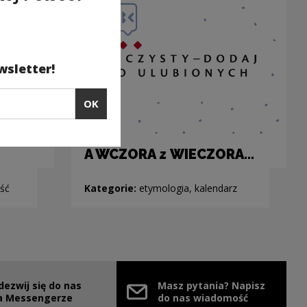
wsletter!
OK
A WCZORA z WIECZORA...
ść
Kategorie:
etymologia, kalendarz
dezwij się do nas
Masz pytania? Napisz
e link will open in a new window
a Messengerze
do nas wiadomość