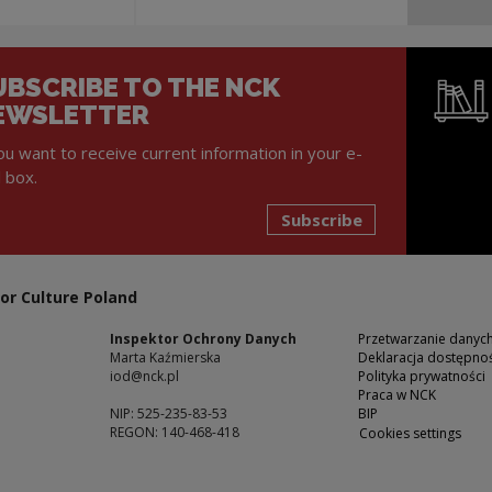
UBSCRIBE TO THE NCK
EWSLETTER
you want to receive current information in your e-
l box.
Subscribe
Note, the l
or Culture Poland
Inspektor Ochrony Danych
Przetwarzanie dany
Marta Kaźmierska
Deklaracja dostępnoś
iod@nck.pl
Polityka prywatności
Praca w NCK
NIP: 525-235-83-53
BIP
REGON: 140-468-418
Cookies settings