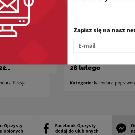
Zapisz się na nasz ne
Podaj e-mail
.22…
28 lutego
ndarz, fleksja,
Kategorie:
kalendarz, poprawno
m Ojczysty –
Facebook Ojczysty -
O
will open in a new window
Note, the link will open in a new window
Note, th
 ulubionych
dodaj do ulubionych
n