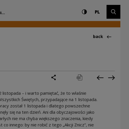
Settings and search
High contrast
CHANGE LAN
Expand 
Narodowe Centrum K
PL
...
Back to:Ciekawos
back
share
print
pobierz
Previous cur
Next cu
 listopada – i warto pamiętać, że to właśnie
szystkich Świętych, przypadające na 1 listopada.
pracy został 1 listopada i dlatego powszechne
ły się na ten dzień. Ani dla obyczajowości jako
marłych nie ma chyba większego znaczenia, kiedy
o innego: by nie robić z tego „Akcji Znicz”, nie