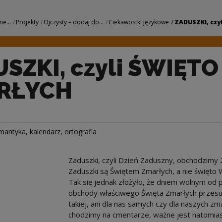
ŚWIĘTO ZMARŁYCH | 
ne...
Projekty
Ojczysty – dodaj do...
Ciekawostki językowe
ZADUSZKI, czyli
SZKI, czyli ŚWIĘTO
RŁYCH
mantyka
,
kalendarz
,
ortografia
Zaduszki, czyli Dzień Zaduszny, obchodzimy 2
Zaduszki są Świętem Zmarłych, a nie święto W
Tak się jednak złożyło, że dniem wolnym od 
obchody właściwego Święta Zmarłych przesunę
takiej, ani dla nas samych czy dla naszych z
chodzimy na cmentarze, ważne jest natomiast c