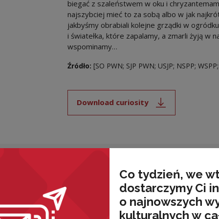
biegać z szaleństwem w oku i chryzantemami
najszybciej mieć to za sobą albo w jak najkr
jakbyśmy obrabiali kolejne grządki w ogródku
i światełka, które zapalamy, a zmarli żyją w n
wspominamy…
Źródło:
[SO PWN; SJP PWN; USJP; NSPP; WSPP;
Download curiosity
Note, the link will open i
nded
Co tydzień, we w
dostarczymy Ci i
o najnowszych w
kulturalnych w ca