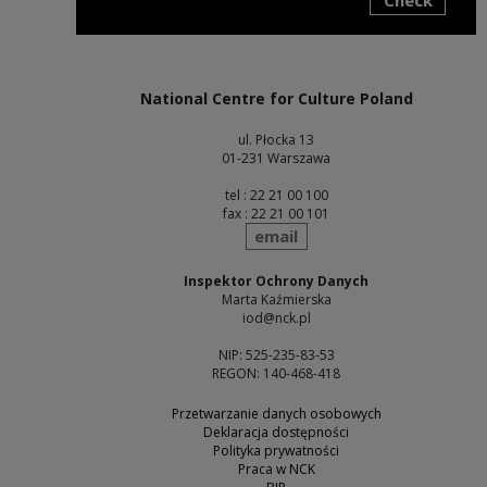
Note, the link will open in a new window
National Centre for Culture Poland
ul. Płocka 13
01-231 Warszawa
tel : 22 21 00 100
fax : 22 21 00 101
send
email
Inspektor Ochrony Danych
Marta Kaźmierska
iod@nck.pl
NIP: 525-235-83-53
REGON: 140-468-418
Przetwarzanie danych osobowych
Deklaracja dostępności
Polityka prywatności
Praca w NCK