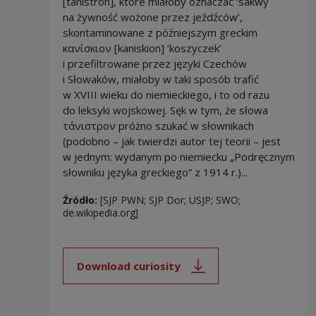
[tánistron], które miałoby oznaczać ‘sakwy
na żywność wożone przez jeźdźców’,
skontaminowane z późniejszym greckim
κανίσκιον [kaniskion] ‘koszyczek’
i przefiltrowane przez języki Czechów
i Słowaków, miałoby w taki sposób trafić
w XVIII wieku do niemieckiego, i to od razu
do leksyki wojskowej. Sęk w tym, że słowa
τάνιστρον próżno szukać w słownikach
(podobno – jak twierdzi autor tej teorii – jest
w jednym: wydanym po niemiecku „Podręcznym
słowniku języka greckiego” z 1914 r.)...
Źródło:
[SJP PWN; SJP Dor; USJP; SWO;
de.wikipedia.org]
Download curiosity
Note, the link will open in a new