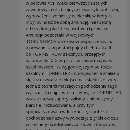
w połowie XVII wieku pierwszych stałych,
zawodowych sił zbrojnych stworzyło potrzebę
wyposażenia żołnierzy w plecaki, w których
mogliby nosić ze sobą amunicję, niezbędną
odzież, koc, płachtę namiotową i prowiant.
Amunicja pozostała w wojskowych
TORNISTRACH do czasów współczesnych,
a prowiant – w postaci pajdy chleba – trafił
do TORNISTRÓW szkolnych, przejętych
na początku XIX w. przez uczniów (najpierw
szkół męskich). W wygodniejszym od teczki
szkolnym TORNISTRZE obok jedzenia znalazło
się też oczywiście miejsce na książki i zeszyty.
Jedna z teorii tłumaczących pochodzenie tego
wyrazu – ta najprostsza – głosi, że TORNISTER
wraz z nazwą zapożyczyliśmy z niemczyzny.
Bardziej rozbudowana, a przy tym
spopularyzowana w Internecie, hipoteza
pochodzenia nazwy wywodzi ją z greki okresu
wczesnego średniowiecza: słowo τάνιστρον