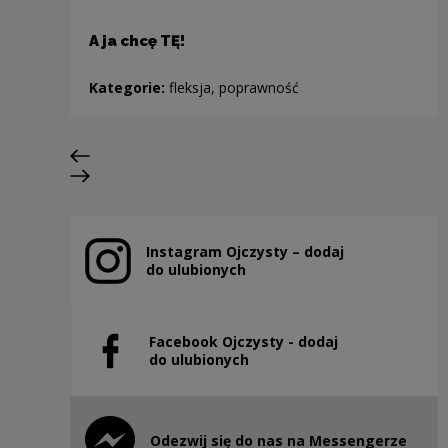
A ja chcę TĘ!
Kategorie:
fleksja, poprawność
Previous slide
Next slide
Instagram Ojczysty – dodaj
Note, the link will open in a new window
do ulubionych
Facebook Ojczysty - dodaj
Note, the link will open in a new window
do ulubionych
Odezwij się do nas na Messengerze
Note, the link will open in a new window