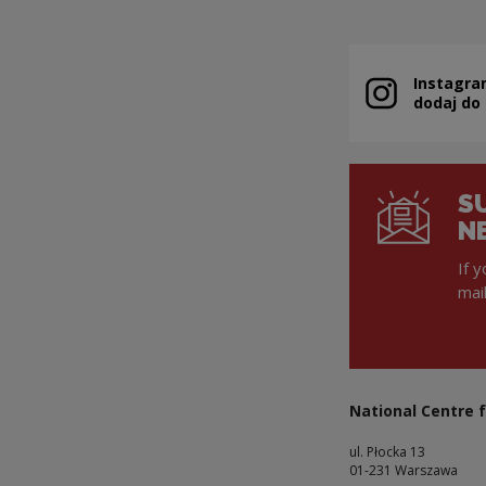
Instagra
Note, the link 
dodaj do
S
N
If 
mai
National Centre f
ul. Płocka 13
01-231 Warszawa