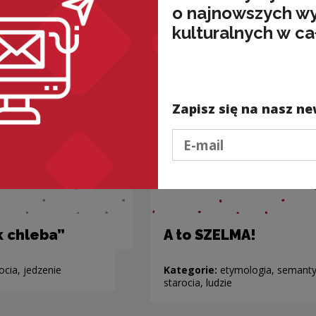
o najnowszych w
kulturalnych w ca
Zapisz się na nasz ne
Podaj e-mail
k chleba”
A to SZELMA!
ocia, jedzenie
Kategorie:
etymologia, semanty
starocia, ludzie