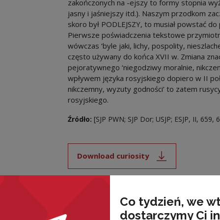
zakończonych na -ejszy to formy stopnia wyż
jasny i jaśniejszy itd.). Naszym przodkom z
skoro był PODLEJSZY, to musiał powstać do
Pierwsze poświadczenia tekstowe przymiot
wówczas ‘byle jaki, lichy, pospolity, nieszl
często używany do końca XVII w. Zmiana znacz
pejoratywnego ‘niegodziwy moralnie, nikcze
wpływem języka rosyjskiego dopiero w II po
nikczemny, wyzuty godności’ to zatem rusyc
rosyjskiego.
Źródło:
[SJP PWN; SJP Dor; USJP; ESJP, II, 659, 
Download curiosity
Note, the link will open i
Co tydzień, we w
dostarczymy Ci i
nded