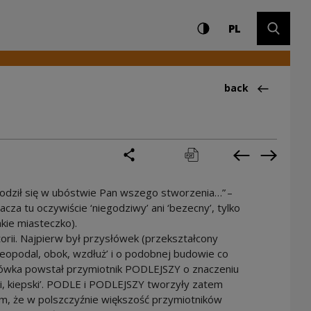
Settings and search
High contrast
CHANGE LAN
Expand 
PL
Back to:Ciekawos
back
share
print
pobierz
Previous cur
Next cu
rodził się w ubóstwie Pan wszego stworzenia…” –
cza tu oczywiście ‘niegodziwy’ ani ‘bezecny’, tylko
jakie miasteczko).
orii. Najpierw był przysłówek (przekształcony
eopodal, obok, wzdłuż’ i o podobnej budowie co
ka powstał przymiotnik PODLEJSZY o znaczeniu
jaki, kiepski’. PODLE i PODLEJSZY tworzyły zatem
ym, że w polszczyźnie większość przymiotników