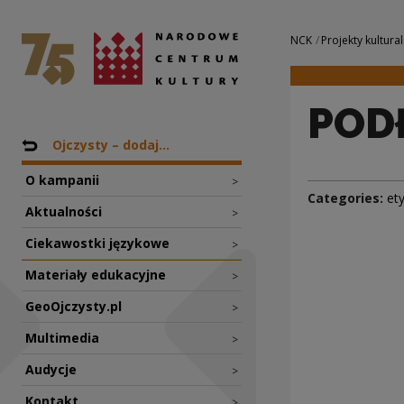
PODŁY | Narodowe
National Centre for Culture Poland
Navigation
NCK
Projekty kultural
POD
Nawigacja
Back to: Projekty
Ojczysty – dodaj...
O kampanii
>
Categories:
et
Aktualności
>
Ciekawostki językowe
>
Materiały edukacyjne
>
GeoOjczysty.pl
>
Multimedia
>
Audycje
>
Kontakt
>