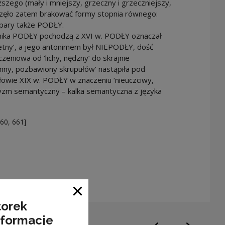
szego (mały i mniejszy, grzeczny i grzeczniejszy,
aczęło zatem brakować formy stopnia równego:
 pary także PODŁY.
nika PODŁY pochodzą z XVI w. PODŁY oznaczał
achetny’, a jego antonimem był NIEPODŁY, dość
eniowa od ‘lichy, nędzny’ do skrajnie
mny, pozbawiony skrupułów’ nastąpiła pod
łowie XIX w. PODŁY w znaczeniu ‘nieuczciwy,
yzm semantyczny – kalka semantyczna z języka
660, 661]
n a new window
Close window
torek
nformacje