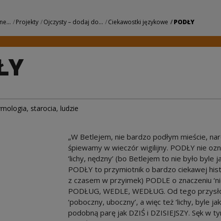
 Centrum Kultury
ne...
Projekty
Ojczysty – dodaj do...
Ciekawostki językowe
PODŁY
ŁY
ymologia
,
starocia
,
ludzie
„W Betlejem, nie bardzo podłym mieście, na
śpiewamy w wieczór wigilijny. PODŁY nie ozna
‘lichy, nędzny’ (bo Betlejem to nie było byle 
PODŁY to przymiotnik o bardzo ciekawej hist
z czasem w przyimek) PODLE o znaczeniu ‘ni
PODŁUG, WEDLE, WEDŁUG. Od tego przysłów
‘poboczny, uboczny’, a więc też ‘lichy, byle 
podobną parę jak DZIŚ i DZISIEJSZY. Sęk w t