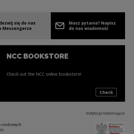
dezwij się do nas
Masz pytania? Napisz
e link will open in a new window
a Messengerze
do nas wiadomość
NCC BOOKSTORE
Check out the NCC online bookstore!
Check
ink will open in a new window
Instytucja nadzorująca:
Note,
ch osobowych
ci