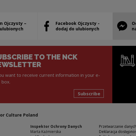
m Ojczysty –
Facebook Ojczysty -
O
will open in a new window
Note, the link will open in a new window
Note, th
 ulubionych
dodaj do ulubionych
n
UBSCRIBE TO THE NCK
EWSLETTER
you want to receive current information in your e-
l box.
Subscribe
Note, the l
or Culture Poland
Inspektor Ochrony Danych
Przetwarzanie dany
Marta Kaźmierska
Deklaracja dostępnoś