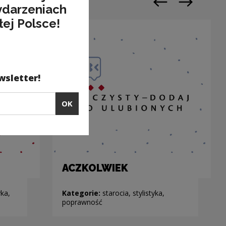
ydarzeniach
Previous slide
Next slide
łej Polsce!
wsletter!
OK
ACZKOLWIEK
ka,
Kategorie:
starocia, stylistyka,
poprawność