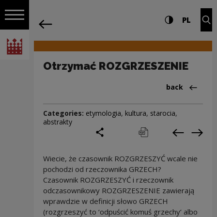
on the entire
Otrzymać ROZGRZESZENIE | Narodowe 
Settings and search
High contrast
CHANG
Exp
PL
Navigation
back
Open navigation
National Centre for Culture Poland
Otrzymać ROZGRZESZENIE
Back to:Cieka
back
Categories:
etymologia
,
kultura
,
starocia
,
abstrakty
share
print
pobierz
Previous c
Next
Wiecie, że czasownik ROZGRZESZYĆ wcale nie
pochodzi od rzeczownika GRZECH?
Czasownik ROZGRZESZYĆ i rzeczownik
odczasownikowy ROZGRZESZENIE zawierają
wprawdzie w definicji słowo GRZECH
(rozgrzeszyć to ‘odpuścić komuś grzechy’ albo