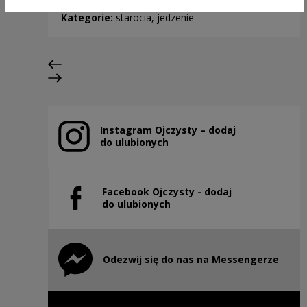
Kategorie:
starocia, jedzenie
Previous slide
Next slide
Instagram Ojczysty – dodaj
Note, the link will open in a new window
do ulubionych
Facebook Ojczysty - dodaj
Note, the link will open in a new window
do ulubionych
Odezwij się do nas na Messengerze
Note, the link will open in a new window