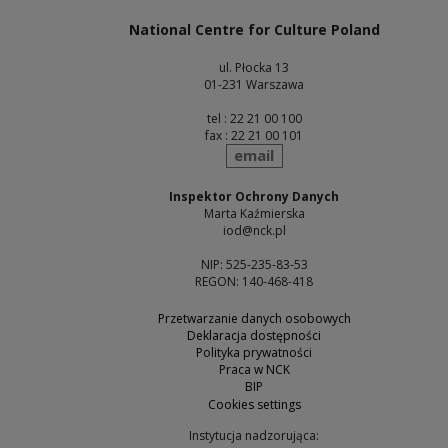
National Centre for Culture Poland
ul. Płocka 13
01-231 Warszawa
tel : 22 21 00 100
fax : 22 21 00 101
send
email
Inspektor Ochrony Danych
Marta Kaźmierska
iod@nck.pl
NIP: 525-235-83-53
REGON: 140-468-418
Przetwarzanie danych osobowych
Deklaracja dostępności
Polityka prywatności
Praca w NCK
BIP
Cookies settings
Instytucja nadzorująca: