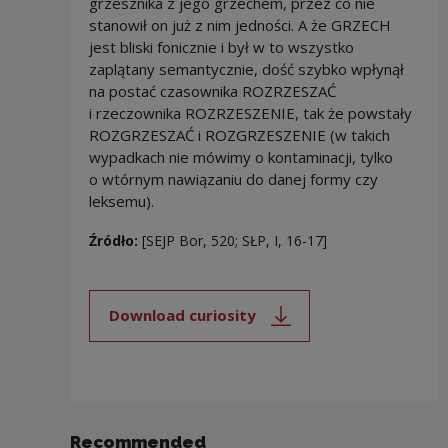
grzesznika z jego grzechem, przez co nie
stanowił on już z nim jedności. A że GRZECH
jest bliski fonicznie i był w to wszystko
zaplątany semantycznie, dość szybko wpłynął
na postać czasownika ROZRZESZAĆ
i rzeczownika ROZRZESZENIE, tak że powstały
ROZGRZESZAĆ i ROZGRZESZENIE (w takich
wypadkach nie mówimy o kontaminacji, tylko
o wtórnym nawiązaniu do danej formy czy
leksemu).
Źródło:
[SEJP Bor, 520; SŁP, I, 16-17]
Download curiosity
Note, the link will open in a new
Recommended