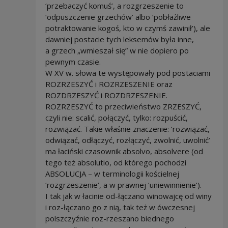
‘przebaczyć komuś’, a rozgrzeszenie to
‘odpuszczenie grzechów’ albo ‘pobłażliwe
potraktowanie kogoś, kto w czymś zawinił’), ale
dawniej postacie tych leksemów była inne,
a grzech „wmieszał się” w nie dopiero po
pewnym czasie.
W XV w. słowa te występowały pod postaciami
ROZRZESZYĆ i ROZRZESZENIE oraz
ROZDRZESZYĆ i ROZDRZESZENIE.
ROZRZESZYĆ to przeciwieństwo ZRZESZYĆ,
czyli nie: scalić, połączyć, tylko: rozpuścić,
rozwiązać. Takie właśnie znaczenie: ‘rozwiązać,
odwiązać, odłączyć, rozłączyć, zwolnić, uwolnić’
ma łaciński czasownik absolvo, absolvere (od
tego też absolutio, od którego pochodzi
ABSOLUCJA – w terminologii kościelnej
‘rozgrzeszenie’, a w prawnej ‘uniewinnienie’).
I tak jak w łacinie od-łączano winowajcę od winy
i roz-łączano go z nią, tak też w ówczesnej
polszczyźnie roz-rzeszano biednego