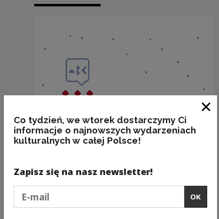
Clo
Co tydzień, we wtorek dostarczymy Ci
informacje o najnowszych wydarzeniach
kulturalnych w całej Polsce!
Zapisz się na nasz newsletter!
Podaj e-mail
OK
„Plasterek chleba”