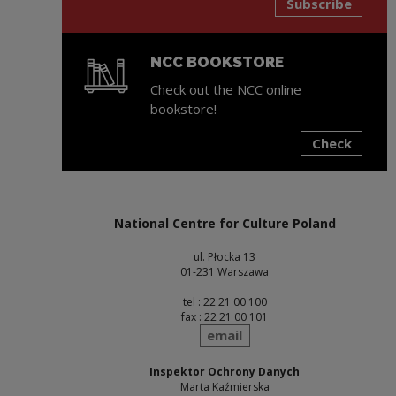
Subscribe
NCC BOOKSTORE
Check out the NCC online
bookstore!
Check
Note, the link will open in a new window
National Centre for Culture Poland
ul. Płocka 13
01-231 Warszawa
tel : 22 21 00 100
fax : 22 21 00 101
send
email
Inspektor Ochrony Danych
Marta Kaźmierska