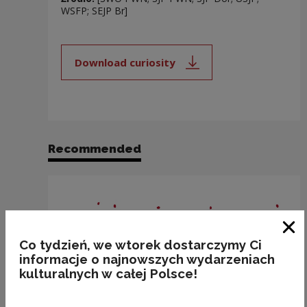
WSFP; SEJP Br]
Download curiosity
Note, the link will open in a new
Recommended
Clo
Co tydzień, we wtorek dostarczymy Ci
informacje o najnowszych wydarzeniach
kulturalnych w całej Polsce!