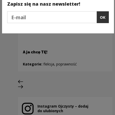
Zapisz się na nasz newsletter!
Podaj e-mail
OK
A ja chcę TĘ!
Kategorie:
fleksja, poprawność
Previous slide
Next slide
Instagram Ojczysty – dodaj
Note, the link will open in a new window
do ulubionych