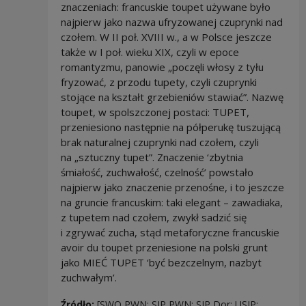
znaczeniach: francuskie toupet używane było
najpierw jako nazwa ufryzowanej czuprynki nad
czołem. W II poł. XVIII w., a w Polsce jeszcze
także w I poł. wieku XIX, czyli w epoce
romantyzmu, panowie „poczęli włosy z tyłu
fryzować, z przodu tupety, czyli czuprynki
stojące na kształt grzebieniów stawiać”. Nazwę
toupet, w spolszczonej postaci: TUPET,
przeniesiono następnie na półperukę tuszującą
brak naturalnej czuprynki nad czołem, czyli
na „sztuczny tupet”. Znaczenie ‘zbytnia
śmiałość, zuchwałość, czelność’ powstało
najpierw jako znaczenie przenośne, i to jeszcze
na gruncie francuskim: taki elegant – zawadiaka,
z tupetem nad czołem, zwykł sadzić się
i zgrywać zucha, stąd metaforyczne francuskie
avoir du toupet przeniesione na polski grunt
jako MIEĆ TUPET ‘być bezczelnym, nazbyt
zuchwałym’.
Źródło:
[SWO PWN; SJP PWN; SJP Dor; USJP;