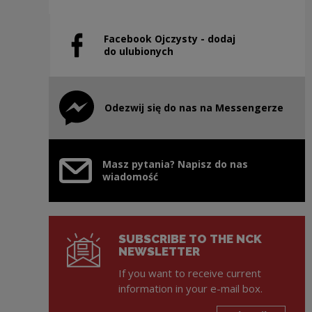
Facebook Ojczysty - dodaj
Note, the link will open in a new window
do ulubionych
Odezwij się do nas na Messengerze
Note, the link will open in a new window
Masz pytania? Napisz do nas
wiadomość
SUBSCRIBE TO THE NCK
NEWSLETTER
If you want to receive current
information in your e-mail box.