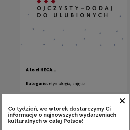
A to ci HECA...
Kategorie:
etymologia, zajęcia
Previous slide
Clo
Co tydzień, we wtorek dostarczymy Ci
Next slide
informacje o najnowszych wydarzeniach
kulturalnych w całej Polsce!