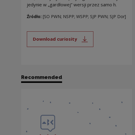
jedynie w „gardłowej” wersji przez samo h.
Źródło:
[SO PWN; NSPP; WSPP; SJP PWN; SJP Dor]
Download curiosity
Note, the link will open in a new
Recommended