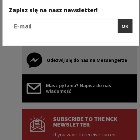
Instagram Ojczysty – dodaj
Note, the link will open in a new window
do ulubionych
Zapisz się na nasz newsletter!
Podaj e-mail
OK
Facebook Ojczysty - dodaj
Note, the link will open in a new window
do ulubionych
Odezwij się do nas na Messengerze
Note, the link will open in a new window
Masz pytania? Napisz do nas
wiadomość
SUBSCRIBE TO THE NCK
NEWSLETTER
If you want to receive current