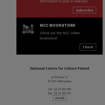
information in your e-mail box.
Subscribe
NCC BOOKSTORE
Check out the NCC online
bookstore!
Check
Note, the link will open in a new window
National Centre for Culture Poland
ul. Płocka 13
01-231 Warszawa
tel : 22 21 00 100
fax : 22 21 00 101
send
email