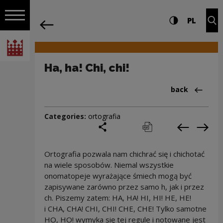
on the entire
Ha, ha! Chi, chi! | Narodowe Centrum Ku
Settings and search
High contrast
CHANG
Exp
PL
Navigation
back
Open navigation
National Centre for Culture Poland
Ha, ha! Chi, chi!
Back to:Cieka
back
Categories:
ortografia
share
print
pobierz
Previous c
Next
Ortografia pozwala nam chichrać się i chichotać
na wiele sposobów. Niemal wszystkie
onomatopeje wyrażające śmiech mogą być
zapisywane zarówno przez samo h, jak i przez
ch. Piszemy zatem: HA, HA! HI, HI! HE, HE!
i CHA, CHA! CHI, CHI! CHE, CHE! Tylko samotne
HO, HO! wymyka się tej regule i notowane jest