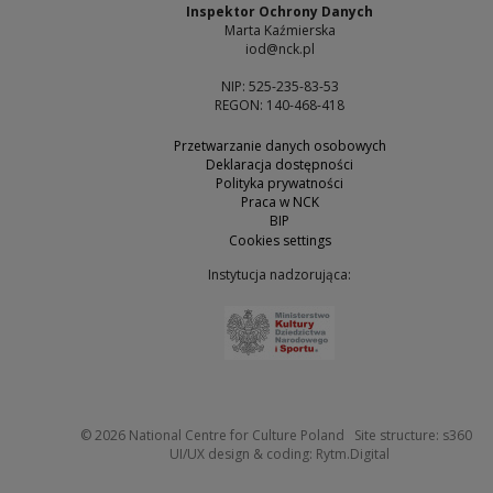
Inspektor Ochrony Danych
Marta Kaźmierska
iod@nck.pl
NIP: 525-235-83-53
REGON: 140-468-418
Przetwarzanie danych osobowych
Deklaracja dostępności
Polityka prywatności
Praca w NCK
BIP
Cookies settings
Instytucja nadzorująca:
Note, the link will open 
Not
© 2026
National Centre for Culture Poland
Site structure:
s360
Note, the link w
UI/UX design & coding:
Rytm.Digital