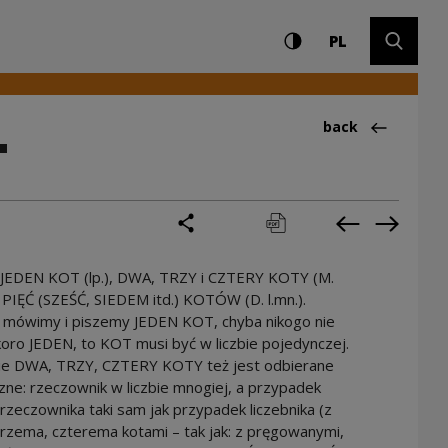
Settings and search
High contrast
CHANGE LAN
Expand 
entrum Kultury
PL
…
Back to:Ciekawos
back
share
print
pobierz
Previous cur
Next cu
JEDEN KOT (lp.), DWA, TRZY i CZTERY KOTY (M.
le PIĘĆ (SZEŚĆ, SIEDEM itd.) KOTÓW (D. l.mn.).
 mówimy i piszemy JEDEN KOT, chyba nikogo nie
koro JEDEN, to KOT musi być w liczbie pojedynczej.
ie DWA, TRZY, CZTERY KOTY też jest odbierane
czne: rzeczownik w liczbie mnogiej, a przypadek
 rzeczownika taki sam jak przypadek liczebnika (z
rzema, czterema kotami – tak jak: z pręgowanymi,