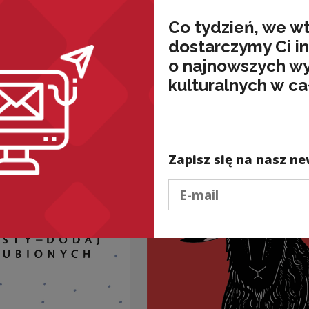
Downl
Co tydzień, we w
dostarczymy Ci i
o najnowszych w
kulturalnych w ca
nded
Zapisz się na nasz ne
Podaj e-mail