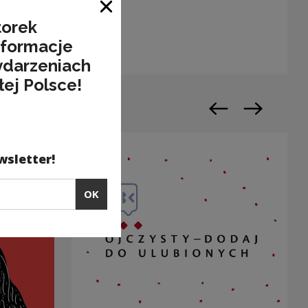
oad curiosity
Close window
torek
Note, the link will open in a new window
nformacje
ydarzeniach
łej Polsce!
Previous slide
Next slide
wsletter!
OK