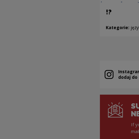
!?
Kategorie:
języ
Instagra
Note, the link 
dodaj do
S
N
If 
mai