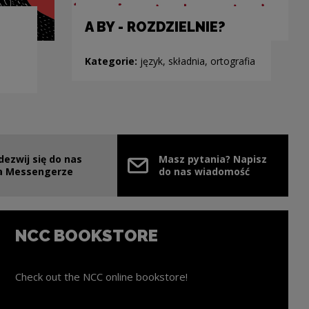
A BY - ROZDZIELNIE?
Kategorie:
język, składnia, ortografia
dezwij się do nas
Masz pytania? Napisz
e link will open in a new window
a Messengerze
do nas wiadomość
NCC BOOKSTORE
Check out the NCC online bookstore!