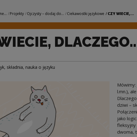
ZEGO… | Narodowe C
ne...
Projekty
Ojczysty – dodaj do...
Ciekawostki językowe
CZY WIECIE,...
 WIECIE, DLACZEGO
zyk
,
składnia
,
nauka o języku
Mówimy: 
l.mn.), a
Dlaczego
dziwi – s
Połączen
jako logi
fleksyjny
dwoma, t