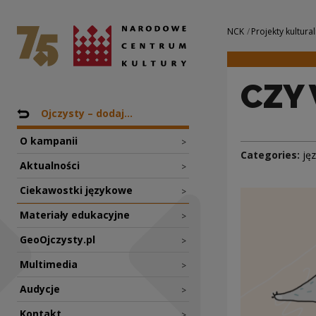
CZY WIECIE, DLAC
National Centre for Culture Poland
Navigation
NCK
Projekty kultural
CZY
Nawigacja
Back to: Projekty
Ojczysty – dodaj...
O kampanii
>
Categories:
ję
Aktualności
>
Ciekawostki językowe
>
Materiały edukacyjne
>
GeoOjczysty.pl
>
Multimedia
>
Audycje
>
Kontakt
>