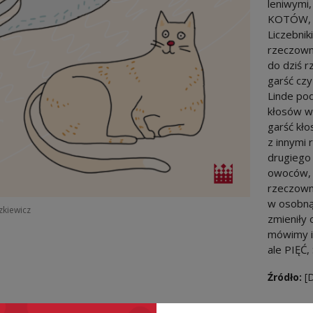
leniwymi,
KOTÓW, a 
Liczebnik
rzeczowni
do dziś r
garść czy 
Linde pod
kłosów wy
garść kło
z innymi
drugiego 
owoców, 
rzeczowni
w osobną 
szkiewicz
zmieniły 
mówimy i
ale PIĘĆ
Źródło:
[D