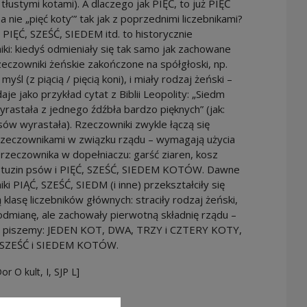
 tłustymi kotami). A dlaczego jak PIĘĆ, to już PIĘĆ
nie „pięć koty’” tak jak z poprzednimi liczebnikami?
i PIĘĆ, SZEŚĆ, SIEDEM itd. to historycznie
ki: kiedyś odmieniały się tak samo jak zachowane
zeczowniki żeńskie zakończone na spółgłoski, np.
myśl (z piącią / pięcią koni), i miały rodzaj żeński –
aje jako przykład cytat z Biblii Leopolity: „Siedm
rastała z jednego źdźbła bardzo pięknych” (jak:
sów wyrastała). Rzeczowniki zwykle łączą się
 rzeczownikami w związku rządu – wymagają użycia
rzeczownika w dopełniaczu: garść ziaren, kosz
tuzin psów i PIĘĆ, SZEŚĆ, SIEDEM KOTÓW. Dawne
ki PIĄĆ, SZEŚĆ, SIEDM (i inne) przekształciły się
klasę liczebników głównych: straciły rodzaj żeński,
odmianę, ale zachowały pierwotną składnię rządu –
 piszemy: JEDEN KOT, DWA, TRZY i CZTERY KOTY,
, SZEŚĆ i SIEDEM KOTÓW.
or O kult, I, SJP L]