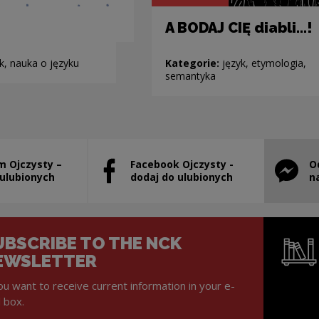
A BODAJ CIĘ diabli...!
k, nauka o języku
Kategorie:
język, etymologia,
semantyka
m Ojczysty –
Facebook Ojczysty -
O
will open in a new window
Note, the link will open in a new window
Note, th
 ulubionych
dodaj do ulubionych
n
UBSCRIBE TO THE NCK
EWSLETTER
you want to receive current information in your e-
l box.