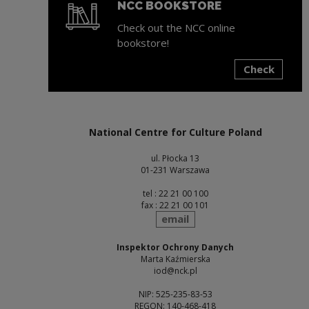
NCC BOOKSTORE
Check out the NCC online
bookstore!
Check
Note, the link will open in a new window
National Centre for Culture Poland
ul. Płocka 13
01-231 Warszawa
tel : 22 21 00 100
fax : 22 21 00 101
send
email
Inspektor Ochrony Danych
Marta Kaźmierska
iod@nck.pl
NIP: 525-235-83-53
REGON: 140-468-418