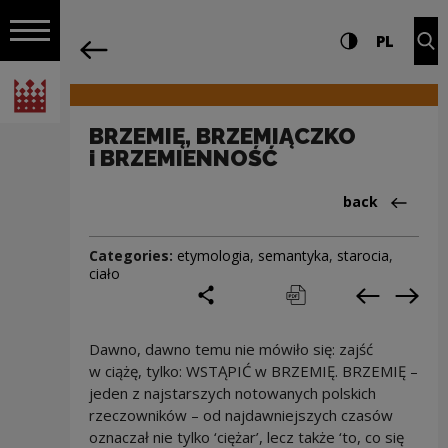
on the entire
BRZEMIĘ, BRZEMIĄCZKO i BRZEMIENNOŚĆ
Settings and search
High contrast
CHANG
Exp
PL
Navigation
back
Open navigation
National Centre for Culture Poland
BRZEMIĘ, BRZEMIĄCZKO
i BRZEMIENNOŚĆ
Back to:Cieka
back
Categories:
etymologia
,
semantyka
,
starocia
,
ciało
share
print
pobierz
Previous c
Next
Dawno, dawno temu nie mówiło się: zajść
w ciążę, tylko: WSTĄPIĆ w BRZEMIĘ. BRZEMIĘ –
jeden z najstarszych notowanych polskich
rzeczowników – od najdawniejszych czasów
oznaczał nie tylko ‘ciężar’, lecz także ‘to, co się