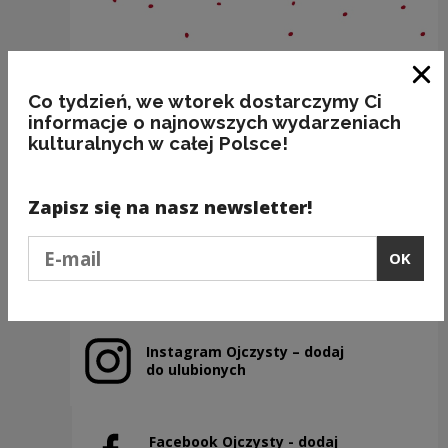
Clo
Co tydzień, we wtorek dostarczymy Ci
informacje o najnowszych wydarzeniach
kulturalnych w całej Polsce!
BAKALIE
Kategorie:
semantyka, jedzenie
Zapisz się na nasz newsletter!
Podaj e-mail
OK
Previous slide
Next slide
Instagram Ojczysty – dodaj
Note, the link will open in a new window
do ulubionych
Facebook Ojczysty - dodaj