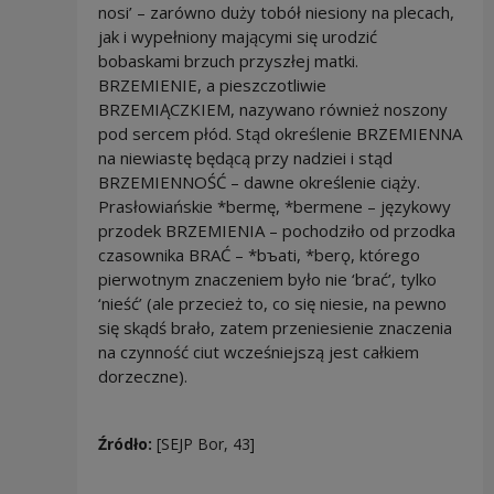
nosi’ – zarówno duży tobół niesiony na plecach,
jak i wypełniony mającymi się urodzić
bobaskami brzuch przyszłej matki.
BRZEMIENIE, a pieszczotliwie
BRZEMIĄCZKIEM, nazywano również noszony
pod sercem płód. Stąd określenie BRZEMIENNA
na niewiastę będącą przy nadziei i stąd
BRZEMIENNOŚĆ – dawne określenie ciąży.
Prasłowiańskie *bermę, *bermene – językowy
przodek BRZEMIENIA – pochodziło od przodka
czasownika BRAĆ – *bъati, *berǫ, którego
pierwotnym znaczeniem było nie ‘brać’, tylko
‘nieść’ (ale przecież to, co się niesie, na pewno
się skądś brało, zatem przeniesienie znaczenia
na czynność ciut wcześniejszą jest całkiem
dorzeczne).
Źródło:
[SEJP Bor, 43]