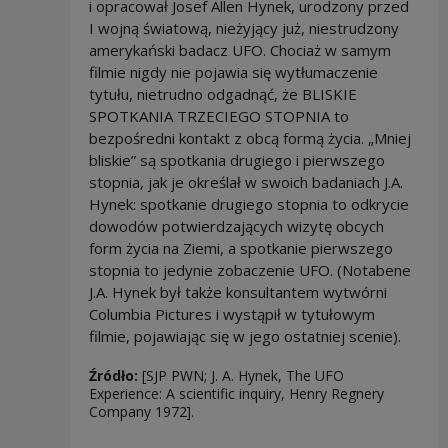
i opracował Josef Allen Hynek, urodzony przed
I wojną światową, nieżyjący już, niestrudzony
amerykański badacz UFO. Chociaż w samym
filmie nigdy nie pojawia się wytłumaczenie
tytułu, nietrudno odgadnąć, że BLISKIE
SPOTKANIA TRZECIEGO STOPNIA to
bezpośredni kontakt z obcą formą życia. „Mniej
bliskie” są spotkania drugiego i pierwszego
stopnia, jak je określał w swoich badaniach J.A.
Hynek: spotkanie drugiego stopnia to odkrycie
dowodów potwierdzających wizytę obcych
form życia na Ziemi, a spotkanie pierwszego
stopnia to jedynie zobaczenie UFO. (Notabene
J.A. Hynek był także konsultantem wytwórni
Columbia Pictures i wystąpił w tytułowym
filmie, pojawiając się w jego ostatniej scenie).
Źródło:
[SJP PWN; J. A. Hynek, The UFO
Experience: A scientific inquiry, Henry Regnery
Company 1972].