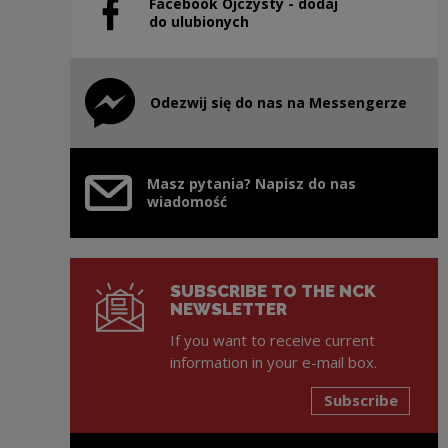
Facebook Ojczysty - dodaj
Note, the link will open in a new window
do ulubionych
Odezwij się do nas na Messengerze
Note, the link will open in a new window
Masz pytania? Napisz do nas
wiadomość
SUBSCRIBE TO THE NCK
NEWSLETTER
If you want to receive current
information in your e-mail box.
Subscribe