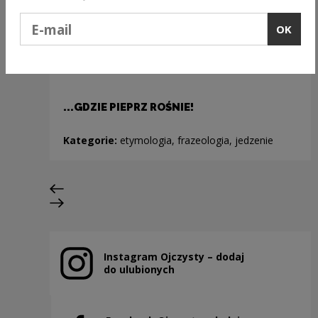
Podaj e-mail
OK
...GDZIE PIEPRZ ROŚNIE!
Kategorie:
etymologia, frazeologia, jedzenie
Previous slide
Next slide
Instagram Ojczysty – dodaj
Note, the link will open in a new window
do ulubionych