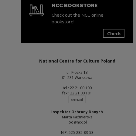
NCC BOOKSTORE
Check out the NCC online
bookstore!
Check
Note, the link will open in a new window
National Centre for Culture Poland
ul. Płocka 13
01-231 Warszawa
tel : 22 21 00 100
fax : 22 21 00 101
send
email
Inspektor Ochrony Danych
Marta Kaźmierska
iod@nck.pl
NIP: 525-235-83-53