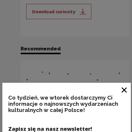
Download curiosity
Note, the link will open in a new
Recommended
Clo
Co tydzień, we wtorek dostarczymy Ci
informacje o najnowszych wydarzeniach
kulturalnych w całej Polsce!
Zapisz się na nasz newsletter!