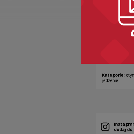
...GDZIE P
Kategorie:
etym
jedzenie
Instagra
Note, the link 
dodaj do