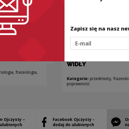
Zapisz się na nasz ne
Podaj e-mail
IEPRZ ROŚNIE!
(NIE) ROBIĆ z IGŁY
WIDŁY
ologia, frazeologia,
Kategorie:
przedmioty, frazeolo
poprawność
m Ojczysty –
Facebook Ojczysty -
O
will open in a new window
Note, the link will open in a new window
Note, th
 ulubionych
dodaj do ulubionych
n