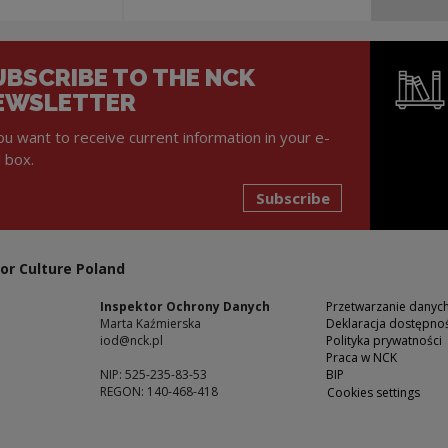
UBSCRIBE TO THE NCK
EWSLETTER
you want to receive current information in your e-
l box.
Subscribe
Note, the l
or Culture Poland
Inspektor Ochrony Danych
Przetwarzanie dany
Marta Kaźmierska
Deklaracja dostępnoś
iod@nck.pl
Polityka prywatności
Praca w NCK
NIP: 525-235-83-53
BIP
REGON: 140-468-418
Cookies settings