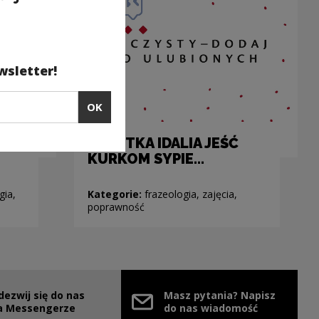
wsletter!
OK
A CIOTKA IDALIA JEŚĆ
KURKOM SYPIE...
gia,
Kategorie:
frazeologia, zajęcia,
poprawność
dezwij się do nas
Masz pytania? Napisz
e link will open in a new window
a Messengerze
do nas wiadomość