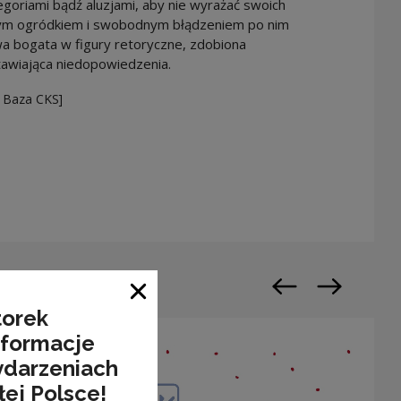
legoriami bądź aluzjami, aby nie wyrażać swoich
stym ogródkiem i swobodnym błądzeniem po nim
 bogata w figury retoryczne, zdobiona
tawiająca niedopowiedzenia.
 Baza CKS]
n a new window
Previous slide
Next slide
Close window
torek
nformacje
ydarzeniach
łej Polsce!