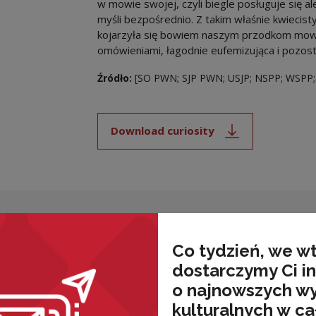
w mowie swojej, czyli biegle posługuje się a
myśli bezpośrednio. Z takim właśnie kwieci
kojarzyła się bowiem naszym przodkom mowa
omówieniami, łagodnie eufemizująca i pozos
Źródło:
[SO PWN; SJP PWN; USJP; NSPP; WSPP;
Download curiosity
Note, the link will open i
nded
Co tydzień, we w
dostarczymy Ci i
o najnowszych w
kulturalnych w ca