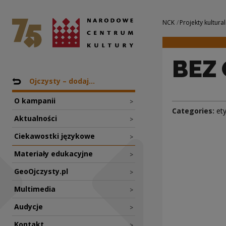
BEZ OGRÓDEK | Na
National Centre for Culture Poland
Navigation
NCK
Projekty kultural
BEZ
Nawigacja
Back to: Projekty
Ojczysty – dodaj...
O kampanii
>
Categories:
et
Aktualności
>
Ciekawostki językowe
>
Materiały edukacyjne
>
GeoOjczysty.pl
>
Multimedia
>
Audycje
>
Kontakt
>