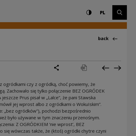
Settings and search
High contrast
CHANGE LAN
Expand 
ltury
PL
Back to:Ciekawos
back
share
print
pobierz
Previous cur
Next cu
 z ogródkami czy z ogródką, choć powiemy, że
ogą. Zachowało się tylko połączenie BEZ OGRÓDEK
A jeszcze Prus pisał w „Lalce”, że pani Stawska
 mówił jej wprost albo z ogródkami o WokuIskim”.
e: „bez ogródków”), pochodzi bezpośrednio
ież było używane w tym znaczeniu przenośnym.
łączenia: Z OGRÓDKIEM ‘nie wprost’, BEZ
ię wówczas także, że (ktoś) ogródki chytre czyni