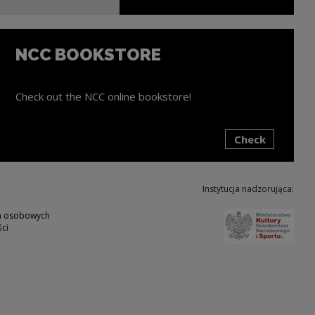
NCC BOOKSTORE
Check out the NCC online bookstore!
Check
ink will open in a new window
Instytucja nadzorująca:
Note,
ch osobowych
ci