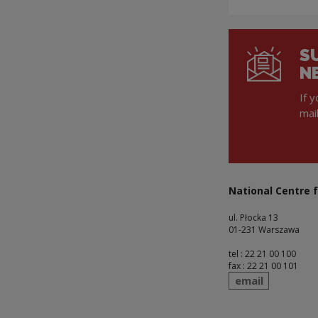
S
N
If 
mai
National Centre f
ul. Płocka 13
01-231 Warszawa
tel : 22 21 00 100
fax : 22 21 00 101
send
email