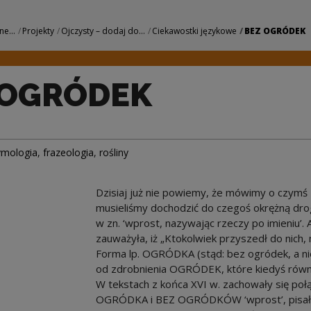
rodowe Centrum Ku
ne...
Projekty
Ojczysty – dodaj do...
Ciekawostki językowe
BEZ OGRÓDEK
 OGRÓDEK
ymologia
,
frazeologia
,
rośliny
Dzisiaj już nie powiemy, że mówimy o czymś
musieliśmy dochodzić do czegoś okrężną dr
w zn. ‘wprost, nazywając rzeczy po imieniu’. 
zauważyła, iż „Ktokolwiek przyszedł do nich,
Forma lp. OGRÓDKA (stąd: bez ogródek, a ni
od zdrobnienia OGRÓDEK, które kiedyś równ
W tekstach z końca XVI w. zachowały się po
OGRÓDKA i BEZ OGRÓDKÓW ‘wprost’, pisało s