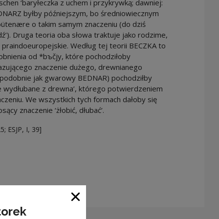
tschen ‘baryłeczka z uchem i przykrywką; dawniej:
EDNARZ byłby późniejszym, bo średniowiecznym
ütenære o takim samym znaczeniu (do dziś
ź’). Druga teoria oba słowa traktuje jako rodzime,
 praindoeuropejskie. Według tej teorii BECZKA to
bnienia od *bъčjy, które pochodziłoby
kazującego znaczenie dużego, drewnianego
 (podobnie jak gwarowy BEDNAR) pochodziłby
e wydłubane z drewna’, którego potwierdzeniem
eniu. We wszystkich tych formach dałoby się
ący znaczenie ‘żłobić, dłubać’.
; ESJP, I, 39]
n a new window
Close window
torek