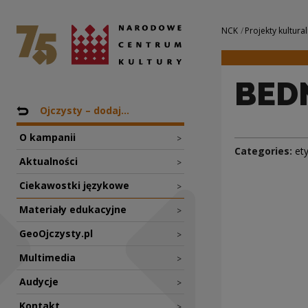
BEDNARZ | Narodo
National Centre for Culture Poland
Navigation
NCK
Projekty kultural
BED
Nawigacja
Back to: Projekty
Ojczysty – dodaj...
O kampanii
>
Categories:
et
Aktualności
>
Ciekawostki językowe
>
Materiały edukacyjne
>
GeoOjczysty.pl
>
Multimedia
>
Audycje
>
Kontakt
>