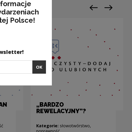
nformacje
ydarzeniach
Previous slide
Next slide
łej Polsce!
wsletter!
OK
PAN
„BARDZO
REWELACYJNY”?
ść
Kategorie:
słowotwórstwo,
poprawność