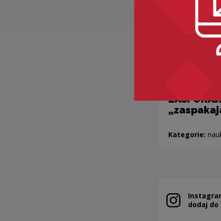
Dlaczego
ZASPOKAJA
„zaspakaj
Kategorie:
nau
Instagra
Note, the link 
dodaj do