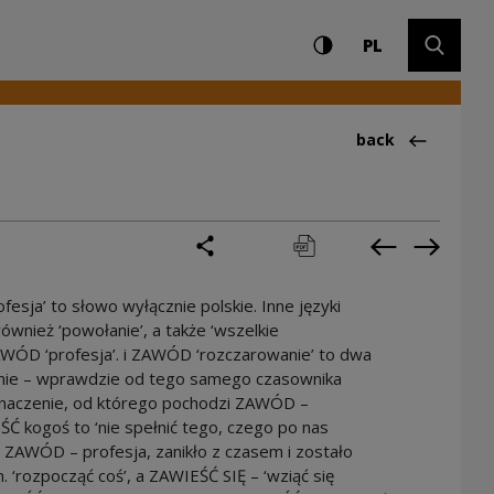
Settings and search
High contrast
CHANGE LAN
Expand 
PL
Back to:Ciekawos
back
share
print
pobierz
Previous cur
Next cu
esja’ to słowo wyłącznie polskie. Inne języki
ównież ‘powołanie’, a także ‘wszelkie
ZAWÓD ‘profesja’. i ZAWÓD ‘rozczarowanie’ to dwa
żnie – wprawdzie od tego samego czasownika
 Znaczenie, od którego pochodzi ZAWÓD –
ŚĆ kogoś to ‘nie spełnić tego, czego po nas
 ZAWÓD – profesja, zanikło z czasem i zostało
‘rozpocząć coś’, a ZAWIEŚĆ SIĘ – ‘wziąć się