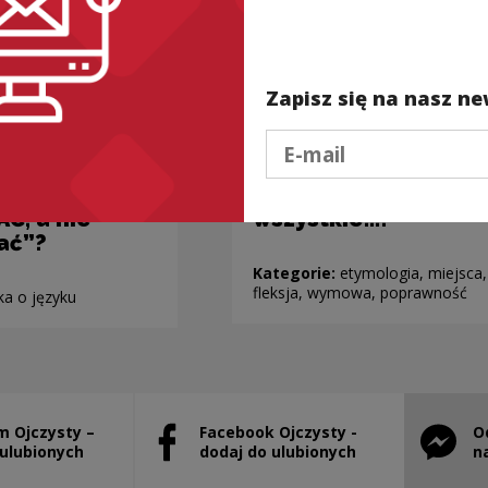
Zapisz się na nasz ne
Podaj e-mail
 mamy
Jedno ZOO –
Ć, a nie
wszystkie…?
ać”?
Kategorie:
etymologia, miejsca,
fleksja, wymowa, poprawność
ka o języku
m Ojczysty –
Facebook Ojczysty -
O
will open in a new window
Note, the link will open in a new window
Note, th
 ulubionych
dodaj do ulubionych
n