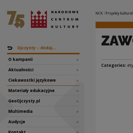
ZAWÓD | Narodowe
National Centre for Culture Poland
Navigation
NCK
Projekty kultural
ZAW
Nawigacja
Back to: Projekty
Ojczysty – dodaj...
O kampanii
>
Categories:
et
Aktualności
>
Ciekawostki językowe
>
Materiały edukacyjne
>
GeoOjczysty.pl
>
Multimedia
>
Audycje
>
Kontakt
>