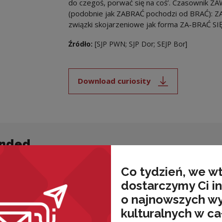
do czegoś, porwać się na coś’. Czasownik Z
(podobnie jak ZABRAĆ pochodzi od BRAĆ): Z
związki skojarzeniowe jak forma ZA-BRAĆ SI
Źródło:
[SJP PWN; SJP Dor; SEJP Bor]
Download curiosity
Note, the link will open i
nded
Co tydzień, we w
dostarczymy Ci i
o najnowszych w
kulturalnych w ca