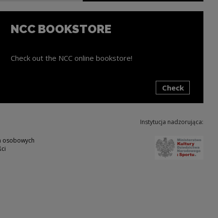
NCC BOOKSTORE
Check out the NCC online bookstore!
Check
ink will open in a new window
Instytucja nadzorująca:
Note,
ch osobowych
ci