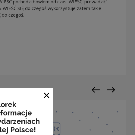
AWIEŚĆ pochodzi bowiem od czas. WIEŚĆ ‘prowadzić’
A-WIEŚĆ SIĘ do czegoś wykorzystuje zatem takie
Ę do czegoś.
n a new window
Previous slide
Next slide
Close window
torek
nformacje
ydarzeniach
łej Polsce!