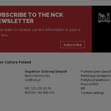
UBSCRIBE TO THE NCK
EWSLETTER
you want to receive current information in your e-
l box.
Subscribe
Note, the l
or Culture Poland
Inspektor Ochrony Danych
Przetwarzanie dany
Marta Kaźmierska
Deklaracja dostępnoś
iod@nck.pl
Polityka prywatności
Praca w NCK
NIP: 525-235-83-53
BIP
REGON: 140-468-418
Cookies settings
ow