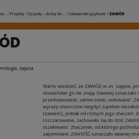
 Centrum Kultury
ne...
Projekty
Ojczysty – dodaj do...
Ciekawostki językowe
ZAWÓD
ÓD
ymologia
,
zajęcia
Warto wiedzieć, że ZAWÓD w zn. ‘zajęcie, prof
słowiańskie go nie znają. Dawniej oznaczało r
przedsięwzięcie, zamierzenie, usiłowanie’. 
wyrazy utworzone niegdyś zupełnie niezale
(zawieść), jednak od różnych jego znaczeń.
rozczarowanie, zachowało się do dziś: ZAWIE
oczekiwano’. Znaczenie, od którego pochodzi
zapomniane. ZAWIEŚĆ oznaczało dawniej m.in. 