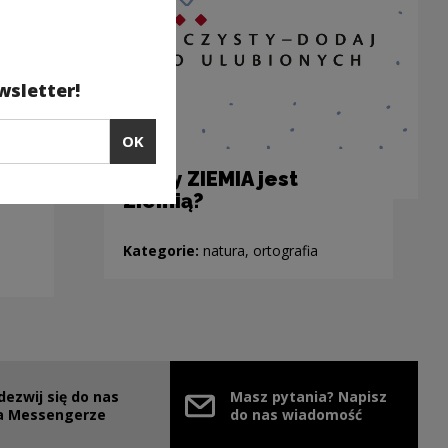
wsletter!
OK
Kiedy ZIEMIA jest
Ziemią?
Kategorie:
natura, ortografia
dezwij się do nas
Masz pytania? Napisz
e link will open in a new window
a Messengerze
do nas wiadomość