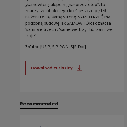
„samowtór galopem gnał przez step”, to
znaczy, że obok niego ktoś jeszcze pędził
na koniu w tę samą stronę. SAMOTRZEĆ ma
podobną budowę jak SAMOWTÓR i oznacza
‘sami we trzech’, ‘same we trzy’ lub ‘sami we
troje’.
Źródło:
[USJP; SJP PWN; SJP Dor]
Download curiosity
Note, the link will open in a new
Recommended