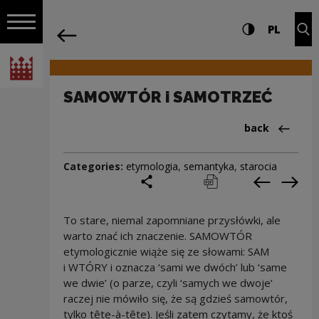
on the entire
SAMOWTÓR i SAMOTRZEĆ | Narodowe C
Settings and search
High contrast
CHANG
Exp
PL
Navigation
back
Open navigation
National Centre for Culture Poland
SAMOWTÓR i SAMOTRZEĆ
Back to:Cieka
back
Categories:
etymologia
,
semantyka
,
starocia
share
print
pobierz
Previous c
Next
To stare, niemal zapomniane przysłówki, ale
warto znać ich znaczenie. SAMOWTÓR
etymologicznie wiąże się ze słowami: SAM
i WTÓRY i oznacza ‘sami we dwóch’ lub ‘same
we dwie’ (o parze, czyli ‘samych we dwoje’
raczej nie mówiło się, że są gdzieś samowtór,
tylko tête-à-tête). Jeśli zatem czytamy, że ktoś