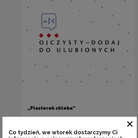
„Plasterek chleba”
Kategorie:
starocia, jedzenie
Clo
Co tydzień, we wtorek dostarczymy Ci