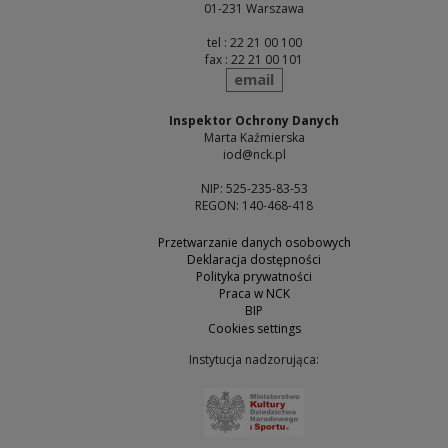
01-231 Warszawa
tel : 22 21 00 100
fax : 22 21 00 101
send
email
Inspektor Ochrony Danych
Marta Kaźmierska
iod@nck.pl
NIP: 525-235-83-53
REGON: 140-468-418
Przetwarzanie danych osobowych
Deklaracja dostępności
Polityka prywatności
Praca w NCK
BIP
Cookies settings
Instytucja nadzorująca:
Note, the link will open 