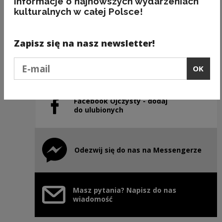
informacje o najnowszych wydarzeniach
kulturalnych w całej Polsce!
Previous slide
Next slide
Zapisz się na nasz newsletter!
Instagram Ojczysty – dodaj
Podaj e-mail
Note, the link will open in a new window
do ulubionych
OK
Facebook Ojczysty - dodaj
Note, the link will open in a new window
do ulubionych
Odezwij się do nas na Messengerze
Note, the link will open in a new window
Masz pytania? Napisz do nas
wiadomość