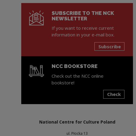
SUBSCRIBE TO THE NCK
NEWSLETTER
If you want to receive current
information in your e-mail box.
Subscribe
NCC BOOKSTORE
Check out the NCC online
bookstore!
Check
Note, the link will open in a new window
National Centre for Culture Poland
ul. Płocka 13