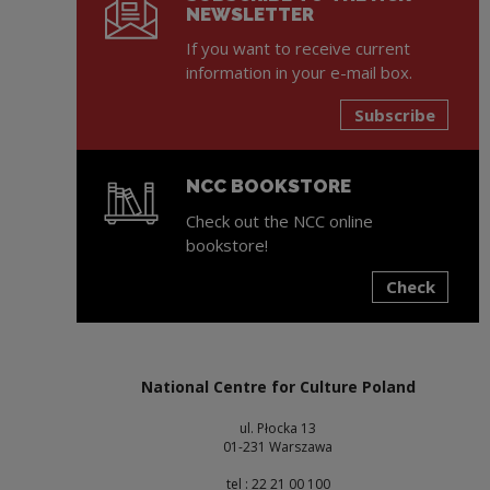
NEWSLETTER
If you want to receive current
information in your e-mail box.
Subscribe
NCC BOOKSTORE
Check out the NCC online
bookstore!
Check
Note, the link will open in a new window
National Centre for Culture Poland
ul. Płocka 13
01-231 Warszawa
tel : 22 21 00 100