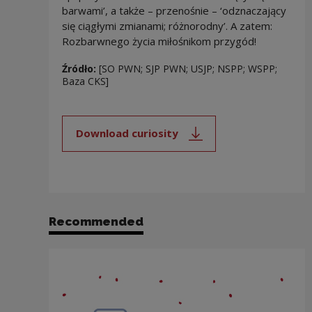
barwami’, a także – przenośnie – ‘odznaczający
się ciągłymi zmianami; różnorodny’. A zatem:
Rozbarwnego życia miłośnikom przygód!
Źródło:
[SO PWN; SJP PWN; USJP; NSPP; WSPP;
Baza CKS]
Download curiosity
Note, the link will open in a new
Recommended