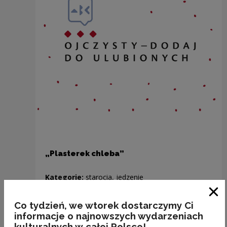
„Plasterek chleba”
Kategorie:
starocia, jedzenie
Clo
Co tydzień, we wtorek dostarczymy Ci
informacje o najnowszych wydarzeniach
Previous slide
kulturalnych w całej Polsce!
Next slide