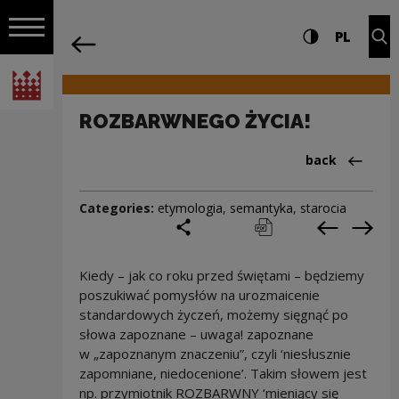
on the entire
ROZBARWNEGO ŻYCIA! | Narodowe Cent
Settings and search
High contrast
CHANG
Exp
PL
Navigation
back
Open navigation
National Centre for Culture Poland
ROZBARWNEGO ŻYCIA!
Back to:Cieka
back
Categories:
etymologia
,
semantyka
,
starocia
share
print
pobierz
Previous c
Next
Kiedy – jak co roku przed świętami – będziemy
poszukiwać pomysłów na urozmaicenie
standardowych życzeń, możemy sięgnąć po
słowa zapoznane – uwaga! zapoznane
w „zapoznanym znaczeniu”, czyli ‘niesłusznie
zapomniane, niedocenione’. Takim słowem jest
np. przymiotnik ROZBARWNY ‘mieniący się