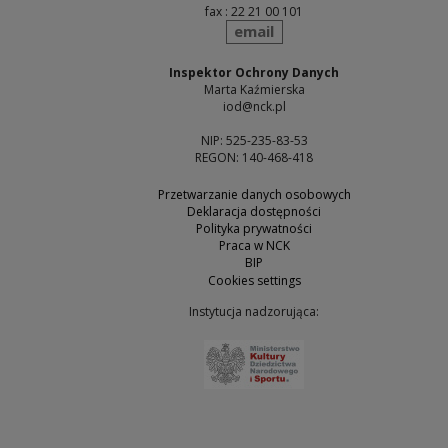
fax : 22 21 00 101
send
email
Inspektor Ochrony Danych
Marta Kaźmierska
iod@nck.pl
NIP: 525-235-83-53
REGON: 140-468-418
Przetwarzanie danych osobowych
Deklaracja dostępności
Polityka prywatności
Praca w NCK
BIP
Cookies settings
Instytucja nadzorująca:
Note, the link will open 