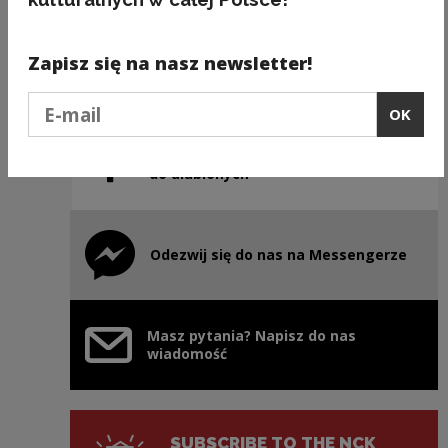
Zapisz się na nasz newsletter!
Instagram Ojczysty – dodaj
Note, the link will open in a new window
do ulubionych
Podaj e-mail
OK
Facebook Ojczysty - dodaj
Note, the link will open in a new window
do ulubionych
Odezwij się do nas na Messengerze
Note, the link will open in a new window
Masz pytania? Napisz do nas
wiadomość
SUBSCRIBE TO THE NCK