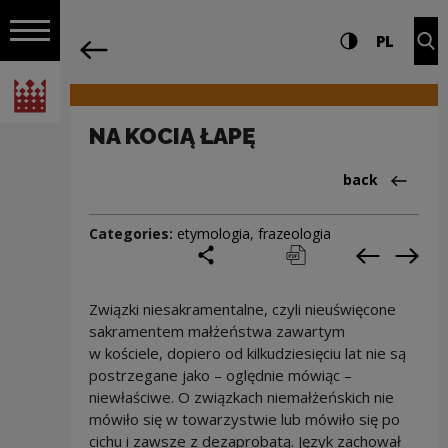
on the entire
NA KOCIĄ ŁAPĘ | Narodowe Centrum Kul
Settings and search
High contrast
CHANG
Exp
PL
Navigation
back
Open navigation
National Centre for Culture Poland
NA KOCIĄ ŁAPĘ
Back to:Cieka
back
Categories:
etymologia
,
frazeologia
share
print
pobierz
Previous c
Next
Związki niesakramentalne, czyli nieuświęcone
sakramentem małżeństwa zawartym
w kościele, dopiero od kilkudziesięciu lat nie są
postrzegane jako – oględnie mówiąc –
niewłaściwe. O związkach niemałżeńskich nie
mówiło się w towarzystwie lub mówiło się po
cichu i zawsze z dezaprobatą. Język zachował