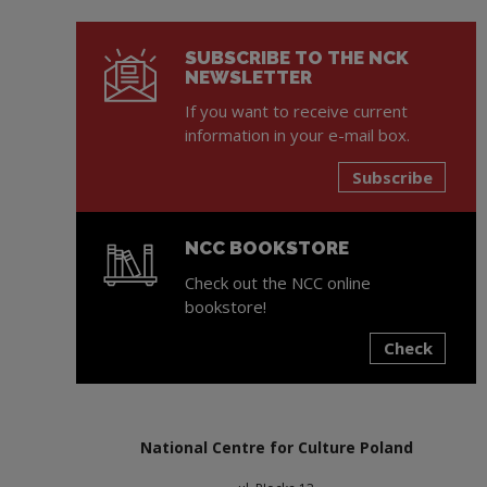
SUBSCRIBE TO THE NCK
NEWSLETTER
If you want to receive current
information in your e-mail box.
Subscribe
NCC BOOKSTORE
Check out the NCC online
bookstore!
Check
Note, the link will open in a new window
National Centre for Culture Poland