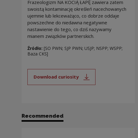
Frazeologizm NA KOCIĄ ŁAPĘ zawiera zatem
swoistą kontaminację określeń nacechowanych
ujemnie lub lekceważąco, co dobrze oddaje
powszechne do niedawna negatywne
nastawienie do tego, co dziś nazywamy
mianem związków partnerskich.
Źródło:
[SO PWN; SJP PWN; USJP; NSPP; WSPP;
Baza CKS]
Download curiosity
Note, the link will open in a new
Recommended