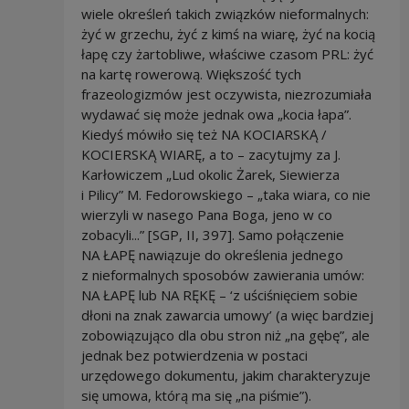
wiele określeń takich związków nieformalnych:
żyć w grzechu, żyć z kimś na wiarę, żyć na kocią
łapę czy żartobliwe, właściwe czasom PRL: żyć
na kartę rowerową. Większość tych
frazeologizmów jest oczywista, niezrozumiała
wydawać się może jednak owa „kocia łapa”.
Kiedyś mówiło się też NA KOCIARSKĄ /
KOCIERSKĄ WIARĘ, a to – zacytujmy za J.
Karłowiczem „Lud okolic Żarek, Siewierza
i Pilicy” M. Fedorowskiego – „taka wiara, co nie
wierzyli w nasego Pana Boga, jeno w co
zobacyli...” [SGP, II, 397]. Samo połączenie
NA ŁAPĘ nawiązuje do określenia jednego
z nieformalnych sposobów zawierania umów:
NA ŁAPĘ lub NA RĘKĘ – ‘z uściśnięciem sobie
dłoni na znak zawarcia umowy’ (a więc bardziej
zobowiązująco dla obu stron niż „na gębę”, ale
jednak bez potwierdzenia w postaci
urzędowego dokumentu, jakim charakteryzuje
się umowa, którą ma się „na piśmie”).