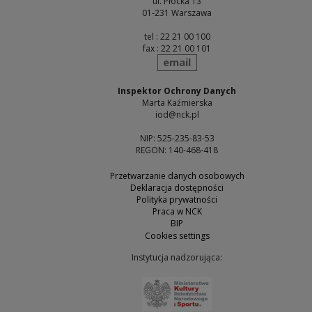
ul. Płocka 13
01-231 Warszawa
tel : 22 21 00 100
fax : 22 21 00 101
send
email
Inspektor Ochrony Danych
Marta Kaźmierska
iod@nck.pl
NIP: 525-235-83-53
REGON: 140-468-418
Przetwarzanie danych osobowych
Deklaracja dostępności
Polityka prywatności
Praca w NCK
BIP
Cookies settings
Instytucja nadzorująca:
Note, the link will open 