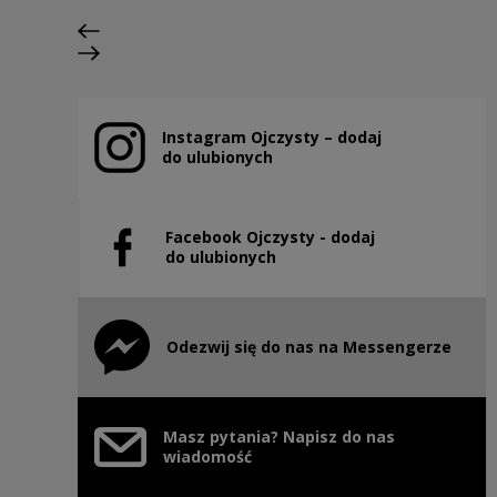
Previous slide
Next slide
Instagram Ojczysty – dodaj
Note, the link will open in a new window
do ulubionych
Facebook Ojczysty - dodaj
Note, the link will open in a new window
do ulubionych
Odezwij się do nas na Messengerze
Note, the link will open in a new window
Masz pytania? Napisz do nas
wiadomość