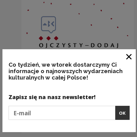
Clo
Co tydzień, we wtorek dostarczymy Ci
informacje o najnowszych wydarzeniach
kulturalnych w całej Polsce!
Zapisz się na nasz newsletter!
Podaj e-mail
...GDZIE PIEPRZ ROŚNIE!
OK
Kategorie:
etymologia, frazeologia, jedzenie