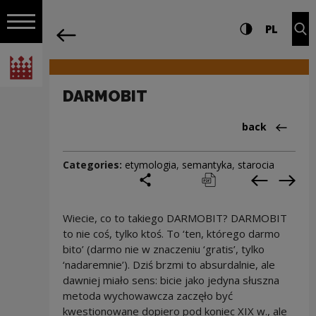
on the entire
DARMOBIT | Narodowe Centrum Kultur
Settings and search
High contrast
CHANG
Exp
PL
Navigation
back
Open navigation
National Centre for Culture Poland
DARMOBIT
Back to:Cieka
back
Categories:
etymologia
,
semantyka
,
starocia
share
print
pobierz
Previous c
Next
Wiecie, co to takiego DARMOBIT? DARMOBIT
to nie coś, tylko ktoś. To ‘ten, którego darmo
bito’ (darmo nie w znaczeniu ‘gratis’, tylko
‘nadaremnie’). Dziś brzmi to absurdalnie, ale
dawniej miało sens: bicie jako jedyna słuszna
metoda wychowawcza zaczęło być
kwestionowane dopiero pod koniec XIX w., ale