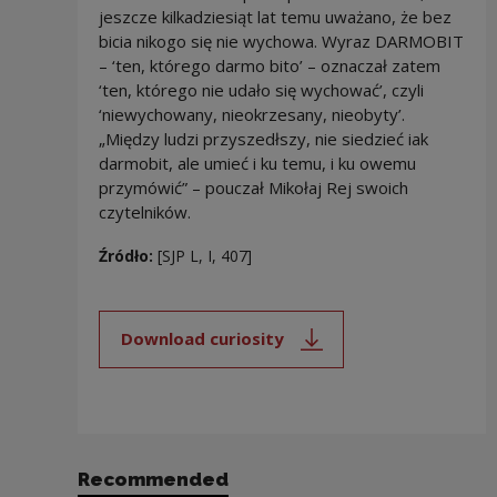
jeszcze kilkadziesiąt lat temu uważano, że bez
bicia nikogo się nie wychowa. Wyraz DARMOBIT
– ‘ten, którego darmo bito’ – oznaczał zatem
‘ten, którego nie udało się wychować’, czyli
‘niewychowany, nieokrzesany, nieobyty’.
„Między ludzi przyszedłszy, nie siedzieć iak
darmobit, ale umieć i ku temu, i ku owemu
przymówić” – pouczał Mikołaj Rej swoich
czytelników.
Źródło:
[SJP L, I, 407]
Download curiosity
Note, the link will open in a new
Recommended