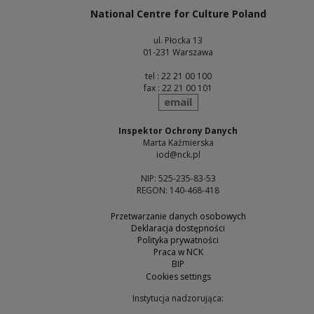
National Centre for Culture Poland
ul. Płocka 13
01-231 Warszawa
tel : 22 21 00 100
fax : 22 21 00 101
send
email
Inspektor Ochrony Danych
Marta Kaźmierska
iod@nck.pl
NIP: 525-235-83-53
REGON: 140-468-418
Przetwarzanie danych osobowych
Deklaracja dostępności
Polityka prywatności
Praca w NCK
BIP
Cookies settings
Instytucja nadzorująca: