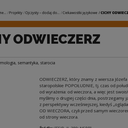
 | Narodowe Centr
ne...
Projekty
Ojczysty – dodaj do...
Ciekawostki językowe
CICHY ODWIEC
HY ODWIECZERZ
ymologia
,
semantyka
,
starocia
ODWIECZERZ, który znamy z wiersza Józefa C
staropolskie POPOŁUDNIE, tj. czas od połu
od wyrażenia: od wieczora, a więc jest sw
myślimy o drugiej części dnia, postrzegamy
z perspektywy wcześniejszej, kiedyś „oglądal
OD WIECZORA, czyli przed samym wieczorem, 
od strony wieczora.