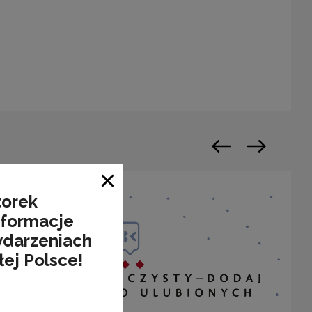
n a new window
Previous slide
Next slide
Close window
torek
nformacje
ydarzeniach
łej Polsce!