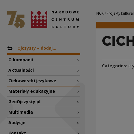
CICHY ODWIECZERZ
National Centre for Culture Poland
Navigation
NCK
Projekty kultural
CIC
Nawigacja
Back to: Projekty
Ojczysty – dodaj...
O kampanii
>
Categories:
et
Aktualności
>
Ciekawostki językowe
>
Materiały edukacyjne
>
GeoOjczysty.pl
>
Multimedia
>
Audycje
>
Kontakt
>