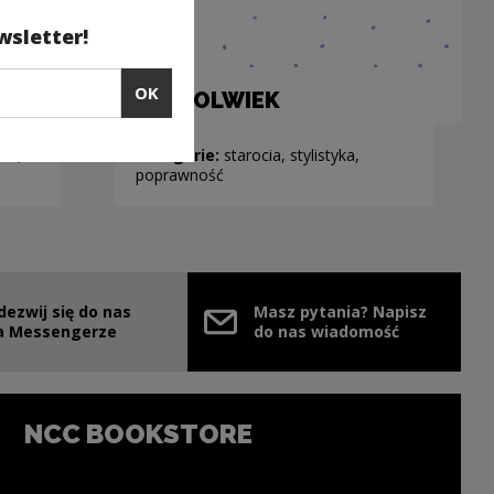
wsletter!
OK
ACZKOLWIEK
ka,
Kategorie:
starocia, stylistyka,
poprawność
dezwij się do nas
Masz pytania? Napisz
e link will open in a new window
a Messengerze
do nas wiadomość
NCC BOOKSTORE