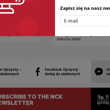
Zapisz się na nasz ne
Podaj e-mail
k chleba”
A to SZELMA!
ocia, jedzenie
Kategorie:
etymologia, semanty
starocia, ludzie
m Ojczysty –
Facebook Ojczysty -
O
will open in a new window
Note, the link will open in a new window
Note, th
 ulubionych
dodaj do ulubionych
n
UBSCRIBE TO THE NCK
EWSLETTER