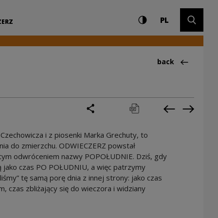
Settings and search
High contrast
CHANGE LAN
Expand 
um Kultury
PL
ZERZ
Back to:Ciekawos
back
share
print
pobierz
Previous cur
Next cu
zechowicza i z piosenki Marka Grechuty, to
dnia do zmierzchu. ODWIECZERZ powstał
oistym odwróceniem nazwy POPOŁUDNIE. Dziś, gdy
 ją jako czas PO POŁUDNIU, a więc patrzymy
iśmy” tę samą porę dnia z innej strony: jako czas
czas zbliżający się do wieczora i widziany