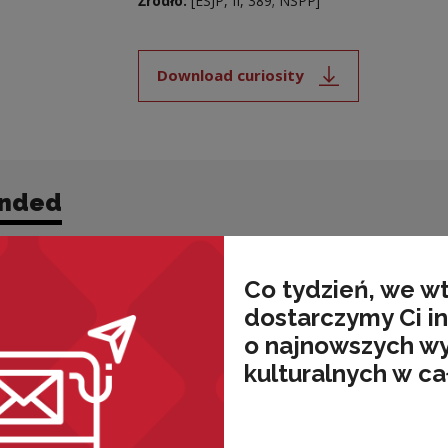
Źródło:
[ESJP, II, 389; NSPP]
Download curiosity
Note, the link will open i
nded
Co tydzień, we w
dostarczymy Ci i
o najnowszych w
kulturalnych w ca