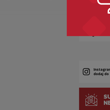
„Plastere
Kategorie:
star
Instagra
Note, the link 
dodaj do
S
N