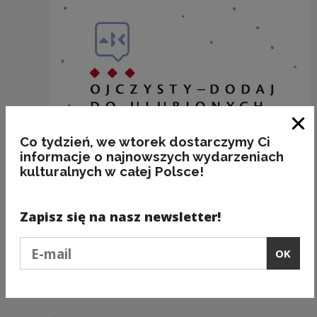
Clo
Co tydzień, we wtorek dostarczymy Ci
informacje o najnowszych wydarzeniach
kulturalnych w całej Polsce!
Zapisz się na nasz newsletter!
SZAFA
Podaj e-mail
OK
Kategorie:
etymologia, przedmioty, technika