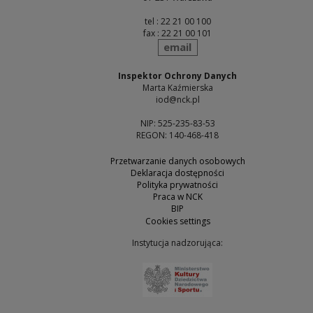
tel : 22 21 00 100
fax : 22 21 00 101
send
email
Inspektor Ochrony Danych
Marta Kaźmierska
iod@nck.pl
NIP: 525-235-83-53
REGON: 140-468-418
Przetwarzanie danych osobowych
Deklaracja dostępności
Polityka prywatności
Praca w NCK
BIP
Cookies settings
Instytucja nadzorująca:
Note, the link will open 