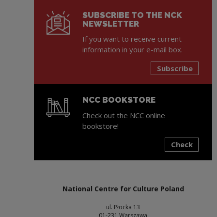
SUBSCRIBE TO THE NCK
NEWSLETTER
If you want to receive current
information in your e-mail box.
Subscribe
NCC BOOKSTORE
Check out the NCC online
bookstore!
Check
Note, the link will open in a new window
National Centre for Culture Poland
ul. Płocka 13
01-231 Warszawa