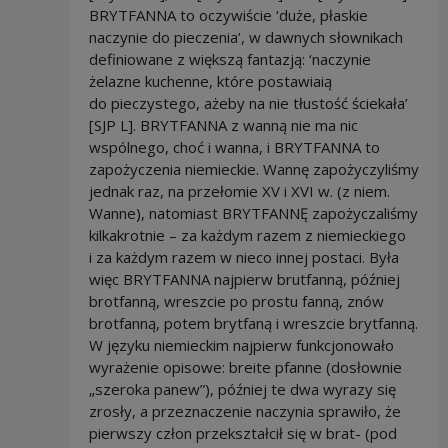
BRYTFANNA to oczywiście ‘duże, płaskie
naczynie do pieczenia’, w dawnych słownikach
definiowane z większą fantazją: ‘naczynie
żelazne kuchenne, które postawiaią
do pieczystego, ażeby na nie tłustość ściekała’
[SJP L]. BRYTFANNA z wanną nie ma nic
wspólnego, choć i wanna, i BRYTFANNA to
zapożyczenia niemieckie. Wannę zapożyczyliśmy
jednak raz, na przełomie XV i XVI w. (z niem.
Wanne), natomiast BRYTFANNĘ zapożyczaliśmy
kilkakrotnie – za każdym razem z niemieckiego
i za każdym razem w nieco innej postaci. Była
więc BRYTFANNA najpierw brutfanną, później
brotfanną, wreszcie po prostu fanną, znów
brotfanną, potem brytfaną i wreszcie brytfanną.
W języku niemieckim najpierw funkcjonowało
wyrażenie opisowe: breite pfanne (dosłownie
„szeroka panew”), później te dwa wyrazy się
zrosły, a przeznaczenie naczynia sprawiło, że
pierwszy człon przekształcił się w brat- (pod