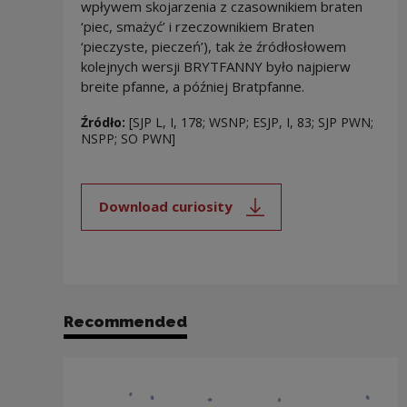
wpływem skojarzenia z czasownikiem braten
‘piec, smażyć’ i rzeczownikiem Braten
‘pieczyste, pieczeń’), tak że źródłosłowem
kolejnych wersji BRYTFANNY było najpierw
breite pfanne, a później Bratpfanne.
Źródło:
[SJP L, I, 178; WSNP; ESJP, I, 83; SJP PWN;
NSPP; SO PWN]
Download curiosity
Note, the link will open in a new
Recommended