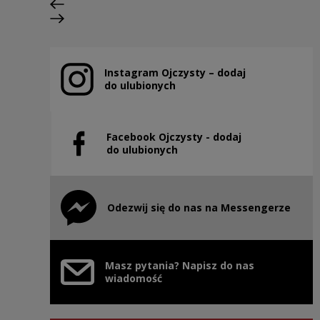
Previous slide
Next slide
Instagram Ojczysty – dodaj
Note, the link will open in a new window
do ulubionych
Facebook Ojczysty - dodaj
Note, the link will open in a new window
do ulubionych
Odezwij się do nas na Messengerze
Note, the link will open in a new window
Masz pytania? Napisz do nas
wiadomość