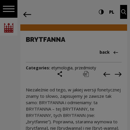
on the entire
BRYTFANNA | Narodowe Centrum Kultu
Settings and search
High contrast
CHANG
Exp
PL
Navigation
back
Open navigation
National Centre for Culture Poland
BRYTFANNA
Back to:Cieka
back
Categories:
etymologia
,
przedmioty
share
print
pobierz
Previous c
Next
Niezależnie od tego, w jakiej wersji fonetycznej
znamy to słowo, zapisujemy je zawsze tak
samo: BRYTFANNA i odmieniamy: ta
BRYTFANNA – tej BRYTFANNY, te
BRYTFANNY, tych BRYTFANN (nie:
„brytfannie”). Poprawna, staranna wymowa to
[brytfanna], nie [brydwanna] i nie [bryt-wanna].