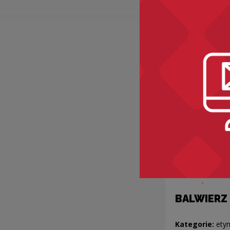
AZALI
Kategorie:
skła
etymologia, star
poprawność
BALWIERZ
Kategorie:
ety