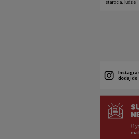
starocia, ludzie
Pagin
Instagra
Note, the link 
dodaj do
S
N
If 
mai