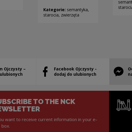
semant
staroci
Kategorie:
semantyka,
starocia, zwierzęta
m Ojczysty –
Facebook Ojczysty -
O
will open in a new window
Note, the link will open in a new window
Note, th
 ulubionych
dodaj do ulubionych
n
UBSCRIBE TO THE NCK
EWSLETTER
you want to receive current information in your e-
l box.