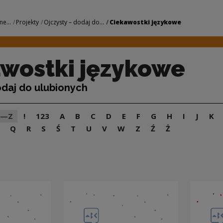
owe | Narodowe Cen
ne...
Projekty
Ojczysty – dodaj do...
Ciekawostki językowe
wostki językowe
odaj do ulubionych
A—Z
!
123
A
B
C
D
E
F
G
H
I
J
K
Q
R
S
Ś
T
U
V
W
Z
Ź
Ż