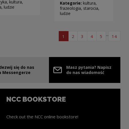
yka, kultura,
Kategorie:
kultura,
a, ludzie
frazeologia, starocia,
ludzie
...
page list of articles
page list of articles
page list of articles
page list of article
page list of ar
page l
1
2
3
4
5
14
dezwij się do nas
Masz pytania? Napisz
e link will open in a new window
a Messengerze
do nas wiadomość
NCC BOOKSTORE
Check out the NCC online bookstore!