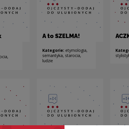
k
A to SZELMA!
ACZ
Kategorie:
etymologia,
Kateg
semantyka, starocia,
stylis
ocia,
ludzie