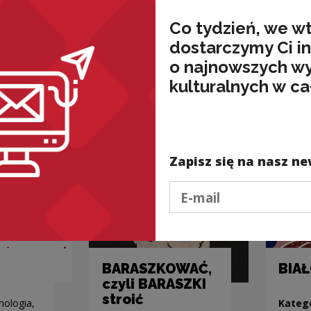
AZALIŻ
AŻ
Co tydzień, we w
dostarczymy Ci i
dnia,
Kategorie:
starocia,
Kateg
o najnowszych w
ocia,
stylistyka, poprawność
staroc
kulturalnych w ca
Zapisz się na nasz ne
Podaj e-mail
BARASZKOWAĆ,
BIA
czyli BARASZKI
stroić
mologia,
Kateg