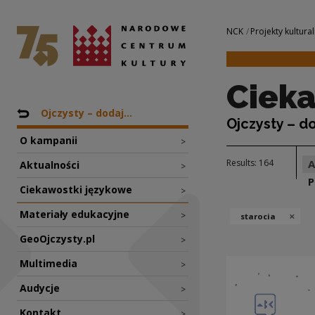
Ciekawostki język
National Centre for Culture Poland
Navigation
NCK
Projekty kultural
Cieka
Nawigacja
Back to: Projekty
Ojczysty – dodaj...
Ojczysty – d
O kampanii
>
Results: 164
Aktualności
>
P
Ciekawostki językowe
>
Materiały edukacyjne
×
>
starocia
GeoOjczysty.pl
>
Multimedia
>
Audycje
>
Kontakt
>