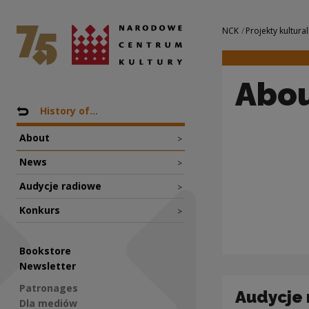
About | Narodowe 
National Centre for Culture Poland
Navigation
NCK
Projekty kultural
Abo
Nawigacja
Back to: Projekty
History of...
About
>
News
>
Audycje radiowe
>
Konkurs
>
Bookstore
Newsletter
Patronages
Audycje
Dla mediów