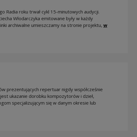
o Radia roku trwał cykl 15-minutowych audycji.
iecha Włodarczyka emitowane były w każdy
inki archiwalne umieszczamy na stronie projektu,
w
will open in a new window
ów prezentujących repertuar nigdy współcześnie
jest ukazanie dorobku kompozytorów i dzieł,
ogom specjalizującym się w danym okresie lub