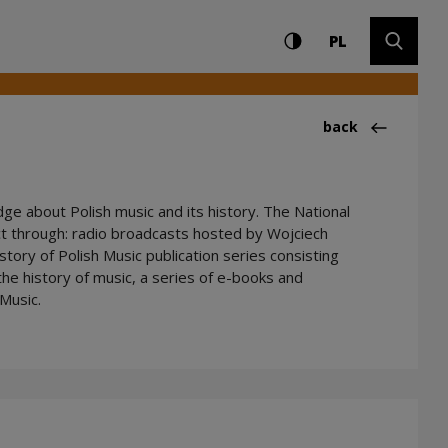
Settings and search
High contrast
CHANGE LAN
Expand 
PL
Back to: History 
back
ge about Polish music and its history. The National
ct through: radio broadcasts hosted by Wojciech
tory of Polish Music publication series consisting
he history of music, a series of e-books and
 Music.