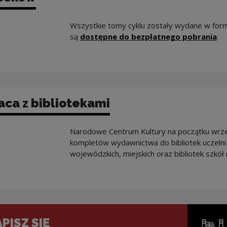
Wszystkie tomy cyklu zostały wydane w formi
No
są
dostępne do bezpłatnego pobrania
.
ca z bibliotekami
Narodowe Centrum Kultury na początku wrze
kompletów wydawnictwa do bibliotek uczelni 
wojewódzkich, miejskich oraz bibliotek szkół m
PISZ SIĘ