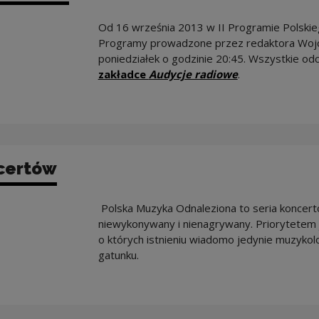
Od 16 września 2013 w II Programie Polskieg
Programy prowadzone przez redaktora Wojc
poniedziałek o godzinie 20:45. Wszystkie odc
Note, the link 
zakładce
Audycje radiowe
.
certów
Polska Muzyka Odnaleziona to seria koncert
niewykonywany i nienagrywany. Priorytetem 
o których istnieniu wiadomo jedynie muzykol
gatunku.