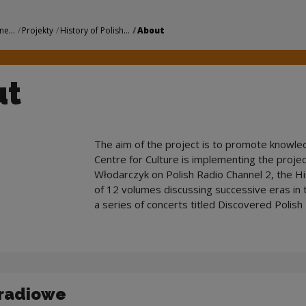
Centrum Kultury
ne...
Projekty
History of Polish...
About
ut
The aim of the project is to promote knowled
Centre for Culture is implementing the proje
Włodarczyk on Polish Radio Channel 2, the His
of 12 volumes discussing successive eras in t
a series of concerts titled Discovered Polish
 radiowe