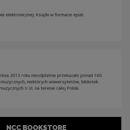
e elektronicznej. Książki w formacie epub
te, the link will open in a new window
śnia 2013 roku nieodpłatnie przekazało ponad 160
muzycznych, niektórych uniwersytetów, bibliotek
uzycznych II st. na terenie całej Polski.
NCC BOOKSTORE