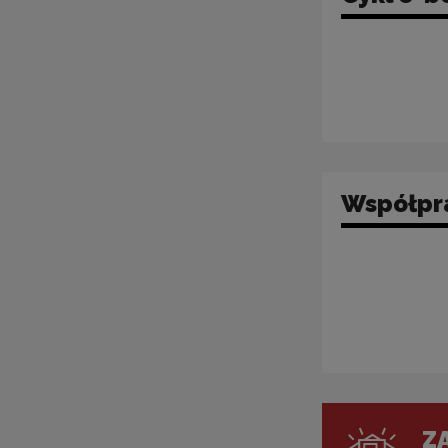
Współpra
ZA