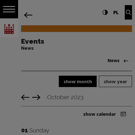
on the entire
News | Narodowe Centrum Kultury
Settings and search
High contrast
CHANG
Exp
PL
Navigation
back
Open navigation
National Centre for Culture Poland
Events
News
back
News
show month
show year
October 2023
Previous month
Next month
show calendar
01
Sunday