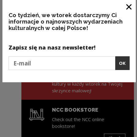
Clo
Co tydzień, we wtorek dostarczymy Ci
27
Friday
informacje o najnowszych wydarzeniach
kulturalnych w całej Polsce!
Światowy Dzień Dziedzictwa Audiowizualnego
Zapisz się na nasz newsletter!
Podaj e-mail
ZAPISZ SIĘ NA NEWSLETTER
OK
NCK
Świeża porcja informacji ze świata
kultury w każdy wtorek na Twojej
skrzynce mailowej!
NCC BOOKSTORE
Check out the NCC online
bookstore!