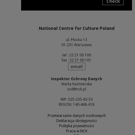
Check
Note, the link will open in a new window
National Centre for Culture Poland
ul. Płocka 13
01-231 Warszawa
tel : 22 21 00 100
fax : 22 21 00 101
send
email
Inspektor Ochrony Danych
Marta Kaźmierska
iod@nck.pl
NIP: 525-235-83-53
REGON: 140-468-418
Przetwarzanie danych osobowych
Deklaracja dostępności
Polityka prywatności
Praca w NCK