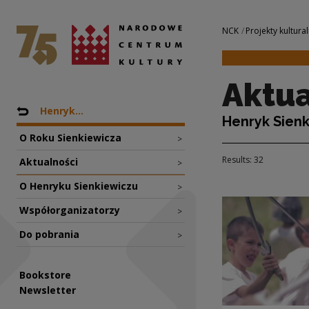
Aktualności | Nar
National Centre for Culture Poland
Navigation
NCK
Projekty kultural
Aktua
Nawigacja
Back to: Projekty
Henryk...
Henryk Sienk
O Roku Sienkiewicza
>
Results: 32
Aktualności
>
O Henryku Sienkiewiczu
>
Współorganizatorzy
>
Do pobrania
>
Bookstore
Newsletter