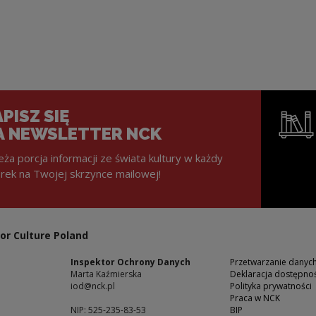
PISZ SIĘ
A NEWSLETTER NCK
eża porcja informacji ze świata kultury w każdy
rek na Twojej skrzynce mailowej!
Note, the l
or Culture Poland
Inspektor Ochrony Danych
Przetwarzanie dany
Marta Kaźmierska
Deklaracja dostępnoś
iod@nck.pl
Polityka prywatności
Praca w NCK
NIP: 525-235-83-53
BIP