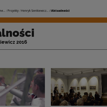
odowe Centrum Kult
ne...
Projekty
Henryk Sienkiewicz...
Aktualności
lności
iewicz 2016