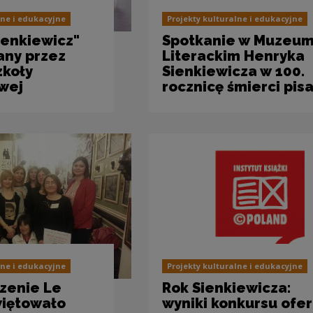
lne i edukacyjne
Projekty kulturalne i edukacyjne
ienkiewicz"
Spotkanie w Muzeu
any przez
Literackim Henryka
zkoły
Sienkiewicza w 100.
wej
rocznicę śmierci pis
lne i edukacyjne
Projekty kulturalne i edukacyjne
zenie Le
Rok Sienkiewicza:
więtowało
wyniki konkursu ofer