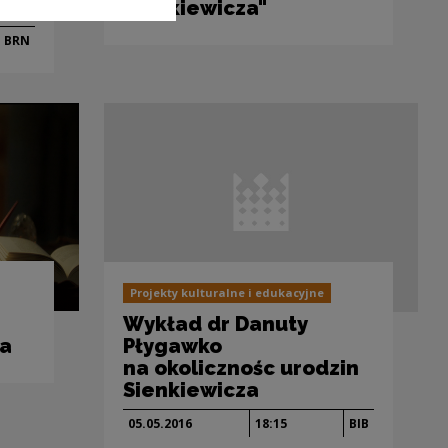
Sienkiewicza"
BRN
Projekty kulturalne i edukacyjne
Wykład dr Danuty
za
Płygawko
na okolicznośc urodzin
Sienkiewicza
05.05.
2016
18:15
BIB