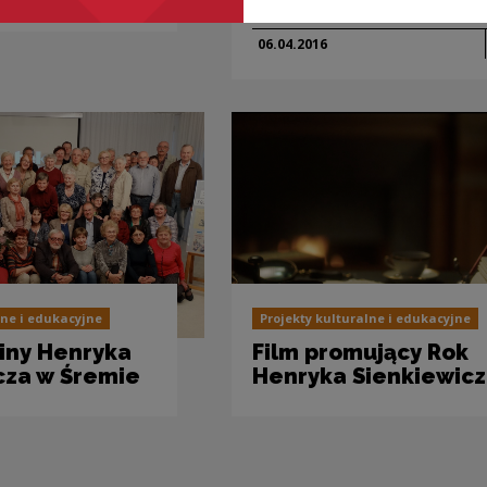
w Brnie w Czechach
06.04.
2016
lne i edukacyjne
Projekty kulturalne i edukacyjne
ziny Henryka
Film promujący Rok
cza w Śremie
Henryka Sienkiewic