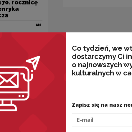
70. rocznicę
enryka
cza
AN
Co tydzień, we w
dostarczymy Ci i
o najnowszych w
kulturalnych w ca
lne i edukacyjne
Projekty kulturalne i edukacyjne
Zapisz się na nasz ne
arne’.
"Sienkiewicz laureat
z w kolekcji
literackiej nagrody
Podaj e-mail
m” – wystawa
Nobla" - wystawa
w ramach Dni Polski
6
WRO