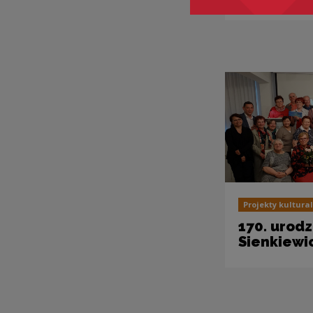
Projekty kultura
170. urod
Sienkiewi