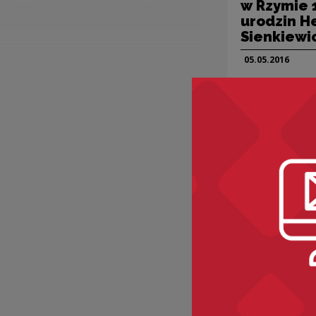
w Rzymie 1
urodzin H
Sienkiewi
05.05.
2016
Projekty kultura
„Nie ‚Na m
Sienkiewic
Ossolineu
11.05—29.10.
201