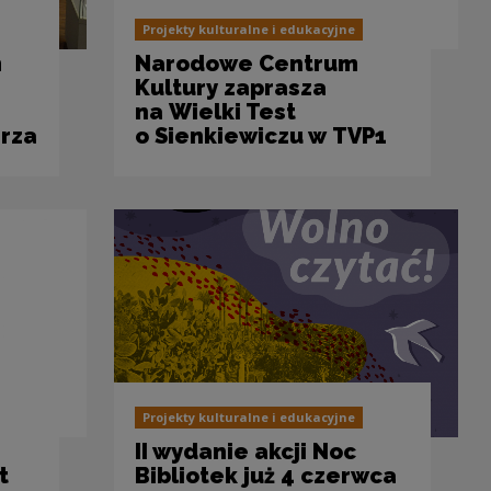
Projekty kulturalne i edukacyjne
m
Narodowe Centrum
Kultury zaprasza
na Wielki Test
arza
o Sienkiewiczu w TVP1
Projekty kulturalne i edukacyjne
II wydanie akcji Noc
t
Bibliotek już 4 czerwca