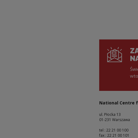
Pagin
ZA
N
Świ
wto
National Centre f
ul. Płocka 13
01-231 Warszawa
tel : 22 21 00 100
fax : 22 21 00 101