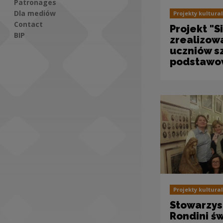
Patronages
Dla mediów
Projekty kultura
Contact
Projekt "S
BIP
zrealizow
uczniów s
Social Media
podstawo
Projekty kultura
Stowarzys
Rondini ś