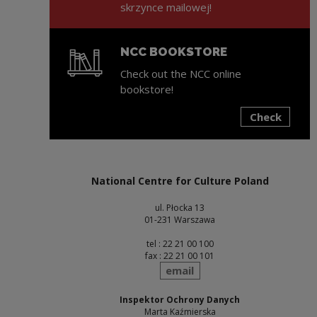
skrzynce mailowej!
NCC BOOKSTORE
Check out the NCC online
bookstore!
Check
Note, the link will open in a new window
National Centre for Culture Poland
ul. Płocka 13
01-231 Warszawa
tel : 22 21 00 100
fax : 22 21 00 101
send
email
Inspektor Ochrony Danych
Marta Kaźmierska