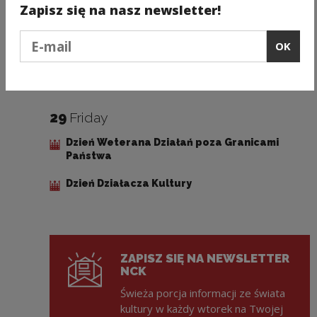
Zapisz się na nasz newsletter!
26
Tuesday
Podaj e-mail
OK
Dzień Matki
29
Friday
Dzień Weterana Działań poza Granicami
Państwa
Dzień Działacza Kultury
ZAPISZ SIĘ NA NEWSLETTER
NCK
Świeża porcja informacji ze świata
kultury w każdy wtorek na Twojej