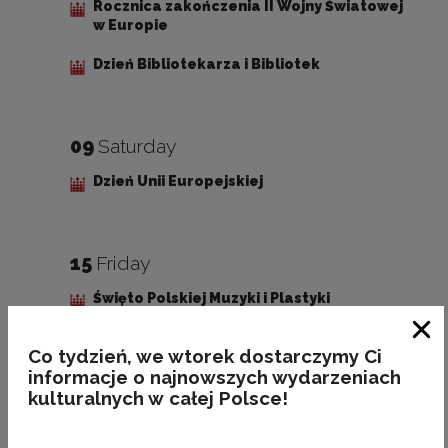
Rocznica zakończenia II Wojny Światowej
w Europie
Dzień Bibliotekarza i Bibliotek
09
Saturday
Dzień Unii Europejskiej
15
Friday
Święto Polskiej Muzyki i Plastyki
Clo
Co tydzień, we wtorek dostarczymy Ci
informacje o najnowszych wydarzeniach
18
Monday
kulturalnych w całej Polsce!
Międzynarodowy Dzień Muzeów