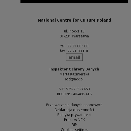
Note, the link will open in a new window
National Centre for Culture Poland
ul. Płocka 13
01-231 Warszawa
tel : 22 21 00 100
fax : 22 21 00 101
send
email
Inspektor Ochrony Danych
Marta Kaźmierska
iod@nck.pl
NIP: 525-235-83-53
REGON: 140-468-418
Przetwarzanie danych osobowych
Deklaracja dostępności
Polityka prywatności
Praca w NCK
BIP
Cookies settings