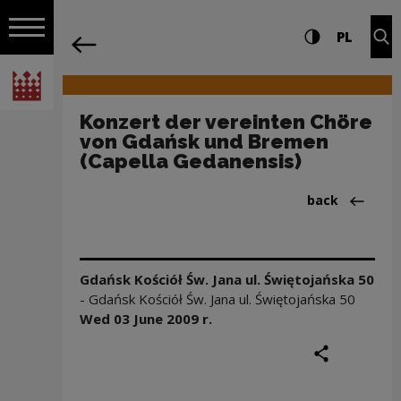
on the entire
Konzert der vereinten Chöre von Gdań
Settings and search
High contrast
CHANG
Exp
PL
Navigation
back
Open navigation
National Centre for Culture Poland
Konzert der vereinten Chöre
von Gdańsk und Bremen
(Capella Gedanensis)
Back to:Aktua
back
Gdańsk Kościół Św. Jana ul. Świętojańska 50
-
Gdańsk Kościół Św. Jana ul. Świętojańska 50
Wed 03 June
2009
r.
share
print