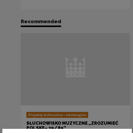
Recommended
Projekty kulturalne i edukacyjne
SŁUCHOWISKO MUZYCZNE „ZROZUMIEĆ
POLSKĘ– 39/89”