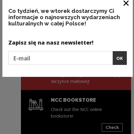
22.12.
2009
ŁÓD
Clo
Co tydzień, we wtorek dostarczymy Ci
informacje o najnowszych wydarzeniach
kulturalnych w całej Polsce!
Previous slide
Next slide
Zapisz się na nasz newsletter!
ZAPISZ SIĘ NA NEWSLETTER
Podaj e-mail
OK
NCK
Świeża porcja informacji ze świata
kultury w każdy wtorek na Twojej
skrzynce mailowej!
NCC BOOKSTORE
Check out the NCC online
bookstore!
Check