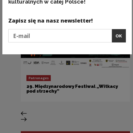
kulturalnych w całej Polsce!
Zapisz się na nasz newsletter!
Podaj e-mail
OK
Patronages
29. Międzynarodowy Festiwal „Witkacy
pod strzechy”
Previous slide
Next slide