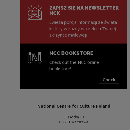
ZAPISZ SIĘ NA NEWSLETTER
NCK
Świeża porcja informacji ze świata
kultury w każdy wtorek na Twojej
skrzynce mailowej!
NCC BOOKSTORE
Check out the NCC online
bookstore!
Check
Note, the link will open in a new window
National Centre for Culture Poland
ul. Płocka 13
01-231 Warszawa