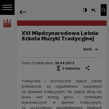
on the entire
XVI Międzynarodowa Letnia Szkoła Muz
Settings and search
High contrast
CHANG
Exp
PL
Navigation
back
Open navigation
National Centre for Culture Poland
XVI Międzynarodowa Letnia
Szkoła Muzyki Tradycyjnej
Back to:Aktua
back
Date of publication:
30.04.2013
Średni czas czytania
share
prin
2 minutes
Praktyczne i teoretyczne zajęcia Szkoły
poświęcone są zagadnieniom związanym
ze śpiewem tradycyjnym. Na zajęcia złożą się:
praca nad emisją głosu i technikami
wykonawczymi w śpiewie tradycyjnym,
ze szczególnym uwzględnieniem lokalnych