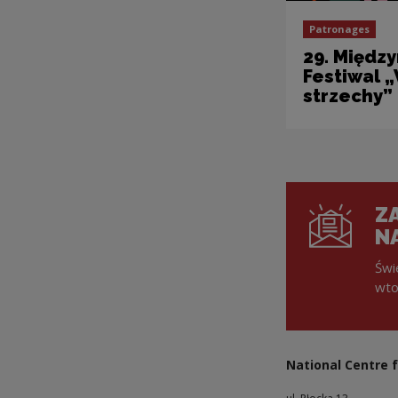
Patronages
29. Międz
Festiwal 
strzechy”
ZA
N
Świ
wto
National Centre f