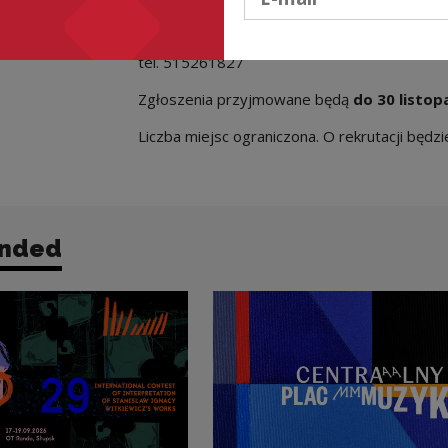
Barbara Wrona
barbara_wrona@poczta.onet.p
tel. 515261827
Zgłoszenia przyjmowane będą
do 30 listop
Liczba miejsc ograniczona. O rekrutacji będz
nded