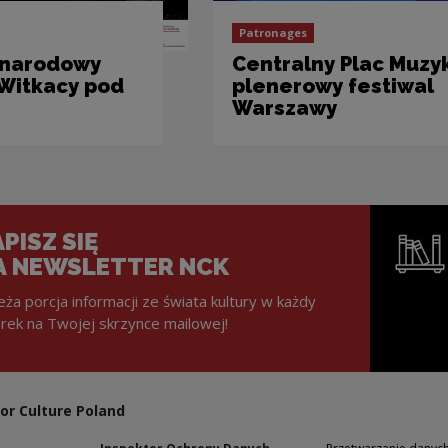
Patronages
ynarodowy
Centralny Plac Muzyk
„Witkacy pod
plenerowy festiwal
Warszawy
PISZ SIĘ
A NEWSLETTER NCK
eża porcja informacji ze świata kultury w każdy
rek na Twojej skrzynce mailowej!
Note, the l
or Culture Poland