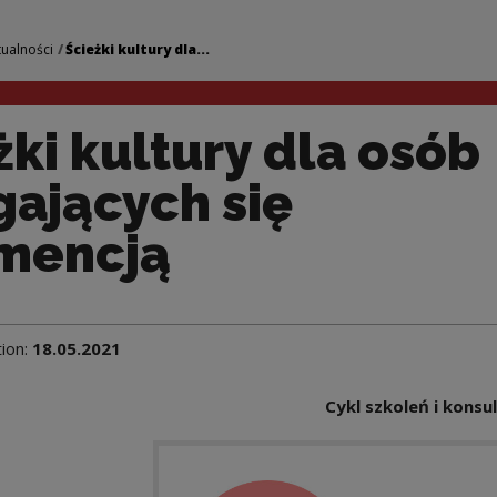
la osób zmagających
tualności
Ścieżki kultury dla...
żki kultury dla osób
ających się
mencją
tion:
18.05.2021
Cykl szkoleń i konsul