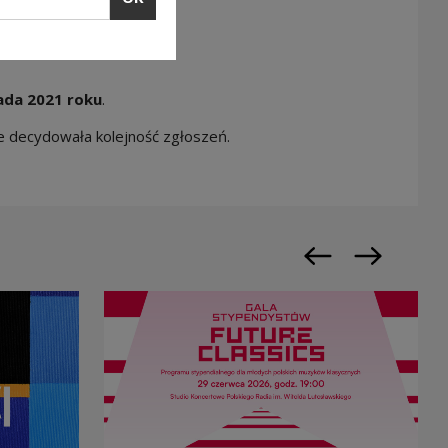
ada 2021 roku
.
ie decydowała kolejność zgłoszeń.
Previous slide
Next slide