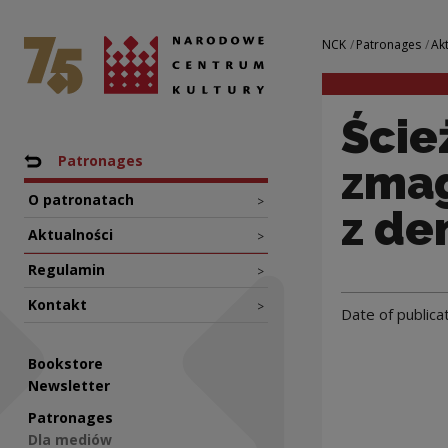
Ścieżki kultury d
National Centre for Culture Poland
Navigation
NCK
Patronages
Ak
Ście
Nawigacja
Back to: NCK
Patronages
zmag
O patronatach
>
z de
Aktualności
>
Regulamin
>
Kontakt
>
Date of publica
Bookstore
Newsletter
Patronages
Dla mediów