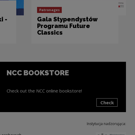
Patronages
i -
Gala Stypendystów
Programu Future
Classics
NCC BOOKSTORE
Check out the NCC online bookstore!
Check
ink will open in a new window
Instytucja nadzorująca:
Note,