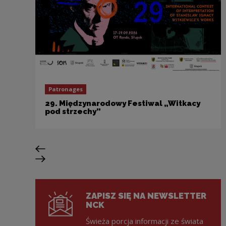
Patronages
29. Międzynarodowy Festiwal „Witkacy
pod strzechy”
Previous slide
Next slide
ZAPISZ SIĘ NA NEWSLETTER
NCK
Świeża porcja informacji ze świata