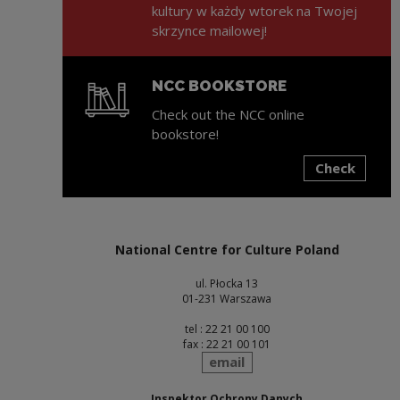
kultury w każdy wtorek na Twojej
skrzynce mailowej!
NCC BOOKSTORE
Check out the NCC online
bookstore!
Check
Note, the link will open in a new window
National Centre for Culture Poland
ul. Płocka 13
01-231 Warszawa
tel : 22 21 00 100
fax : 22 21 00 101
send
email
Inspektor Ochrony Danych