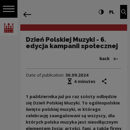
on the entire
Dzień Polskiej Muzyki - 6. edycja kamp
Settings and search
High contrast
CHANG
Exp
PL
Navigation
back
Open navigation
National Centre for Culture Poland
Dzień Polskiej Muzyki - 6.
edycja kampanii społecznej
Back to:Aktua
back
Date of publication:
30.09.2024
Średni czas czytania
share
prin
4 minutes
1 października już po raz szósty odbędzie
się Dzień Polskiej Muzyki. To ogólnopolskie
święto polskiej muzyki, w którego
celebrację zaangażowani są wszyscy, dla
których polska muzyka jest nieodłącznym
elementem życia: artyści, fani, a także firmy