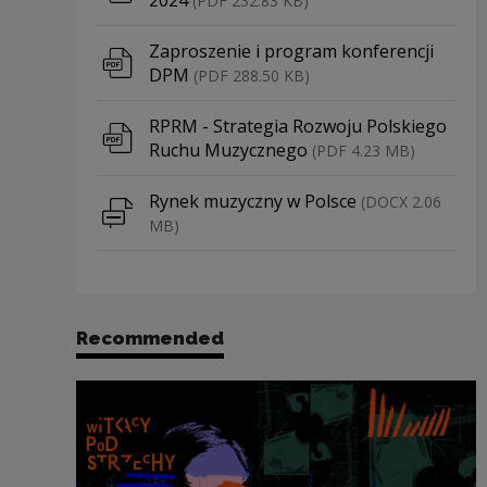
(PDF 232.83 KB)
Download file
Zaproszenie i program konferencji
DPM
(PDF 288.50 KB)
Download file
RPRM - Strategia Rozwoju Polskiego
Ruchu Muzycznego
(PDF 4.23 MB)
Download file
Rynek muzyczny w Polsce
(DOCX 2.06
MB)
Recommended