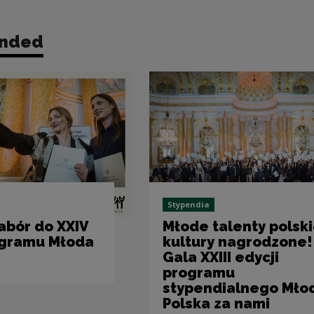
nded
Stypendia
abór do XXIV
Młode talenty polski
ogramu Młoda
kultury nagrodzone!
Gala XXIII edycji
programu
stypendialnego Mło
Polska za nami