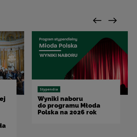
Previous slide
Next slide
Stypendia
ej
Wyniki naboru
do programu Młoda
Polska na 2026 rok
da