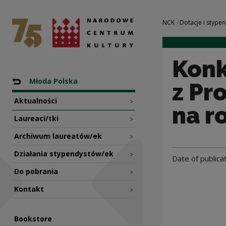
Konkurs o stypend
National Centre for Culture Poland
Navigation
NCK
Dotacje i stypen
Konk
Nawigacja
Back to: Programy
Młoda Polska
z Pr
Aktualności
>
na r
Laureaci/tki
>
Archiwum laureatów/ek
>
Działania stypendystów/ek
>
Date of publica
Do pobrania
>
Kontakt
>
Bookstore