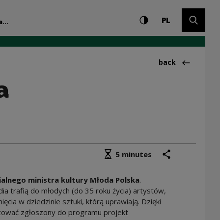
Settings and search
High contrast
CHANGE LAN
Expand 
 Polska na rok 202
PL
...
Back to:Aktualno
back
a
Średni czas czytania
share
print
5 minutes
lnego ministra kultury Młoda Polska
.
a trafią do młodych (do 35 roku życia) artystów,
cia w dziedzinie sztuki, którą uprawiają. Dzięki
izować zgłoszony do programu projekt