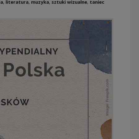
ia
,
literatura
,
muzyka
,
sztuki wizualne
,
taniec