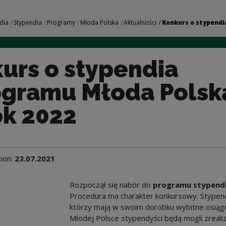
ia z Programu Młoda
dia
Stypendia
Programy
Młoda Polska
Aktualności
Konkurs o stypendia
urs o stypendia
ogramu Młoda Polsk
ok 2022
tion:
23.07.2021
Rozpoczął się nabór do
programu stypendia
Procedura ma charakter konkursowy. Stypendi
którzy mają w swoim dorobku wybitne osiągnię
Młodej Polsce stypendyści będą mogli zreal