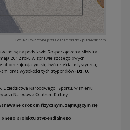
Fot. Tło utworzone przez denamorado - pl.freepik.com
awane są na podstawie Rozporządzenia Ministra
4 maja 2012 roku w sprawie szczegółowych
osobom zajmującym się twórczością artystyczną,
kami oraz wysokości tych stypendiów (
Dz. U.
 in a new window
y, Dziedzictwa Narodowego i Sportu, w imieniu
owadzi Narodowe Centrum Kultury.
yznawane osobom fizycznym, zajmującym się
eślonego projektu stypendialnego