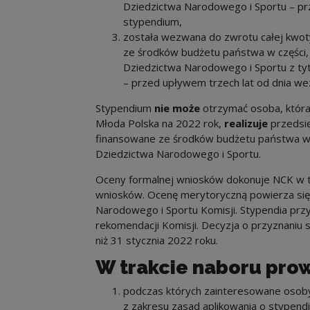
Dziedzictwa Narodowego i Sportu – prz
stypendium,
została wezwana do zwrotu całej kwo
ze środków budżetu państwa w części, 
Dziedzictwa Narodowego i Sportu z ty
– przed upływem trzech lat od dnia we
Stypendium
nie może
otrzymać osoba, która
Młoda Polska na 2022 rok,
realizuje
przedsię
finansowane ze środków budżetu państwa w c
Dziedzictwa Narodowego i Sportu.
Oceny formalnej wniosków dokonuje NCK w te
wniosków. Ocenę merytoryczną powierza się 
Narodowego i Sportu Komisji. Stypendia prz
rekomendacji Komisji. Decyzja o przyznaniu
niż 31 stycznia 2022 roku.
W trakcie naboru pro
podczas których zainteresowane osoby
z zakresu zasad aplikowania o stypendi