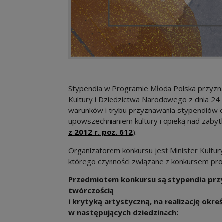
Stypendia w Programie Młoda Polska przyzn
Kultury i Dziedzictwa Narodowego z dnia 2
warunków i trybu przyznawania stypendiów 
upowszechnianiem kultury i opieką nad zabyt
Note, the link will open
z 2012 r. poz. 612
).
Organizatorem konkursu jest Minister Kultur
którego czynności związane z konkursem pr
Przedmiotem konkursu są stypendia prz
twórczością
i krytyką artystyczną, na realizację okr
w następujących dziedzinach: