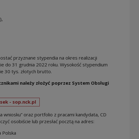
),
stać przyznane stypendia na okres realizacji
ie do 31 grudnia 2022 roku. Wysokość stypendium
e 30 tys. złotych brutto.
cznikami należy złożyć poprzez System Obsługi
Note, the link will open in a new window
sek - sop.nck.pl
 wniosku” oraz portfolio z pracami kandydata, CD
czyć osobiście lub przesłać pocztą na adres:
 Polska