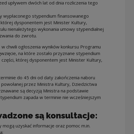
ed upływem dwóch lat od dnia rozliczenia tego
ty wypłaconego stypendium finansowanego
której dysponentem jest Minister Kultury,
tułu nienależytego wykonania umowy stypendialnej
zwania do zwrotu.
 w chwili ogłoszenia wyników konkursu Programu
wzięcie, na które zostało przyznane stypendium
zęści, której dysponentem jest Minister Kultury,
rminie do 45 dni od daty zakończenia naboru
powołanej przez Ministra Kultury, Dziedzictwa
yznawane są decyzją Ministra na podstawie
 stypendium zapada w terminie nie wcześniejszym
wadzone są konsultacje:
 mogą uzyskać informacje oraz pomoc m.in.
a;