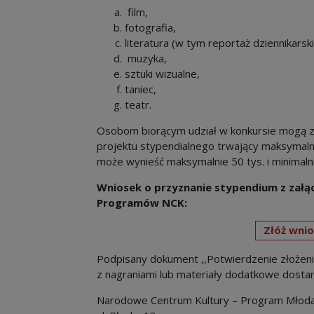
film,
fotografia,
literatura (w tym reportaż dziennikarski
muzyka,
sztuki wizualne,
taniec,
teatr.
Osobom biorącym udział w konkursie mogą zo
projektu stypendialnego trwający maksymaln
może wynieść maksymalnie 50 tys. i minimalni
Wniosek o przyznanie stypendium z załą
Programów NCK:
Złóż wnio
Podpisany dokument ,,Potwierdzenie złożenia
z nagraniami lub materiały dodatkowe dostar
Narodowe Centrum Kultury – Program Młoda