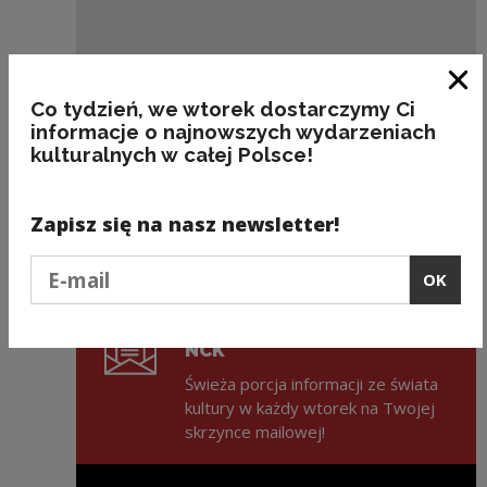
Clo
Co tydzień, we wtorek dostarczymy Ci
Dotacje
informacje o najnowszych wydarzeniach
IV Ogólnopolski Zlot Chórów i Orkiestr
kulturalnych w całej Polsce!
w Licheniu z udziałem chórów
”Śpiewającej Polski”
Zapisz się na nasz newsletter!
Podaj e-mail
OK
ZAPISZ SIĘ NA NEWSLETTER
NCK
Świeża porcja informacji ze świata
kultury w każdy wtorek na Twojej
skrzynce mailowej!