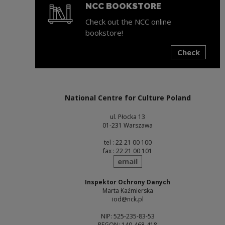
NCC BOOKSTORE
Check out the NCC online
bookstore!
Check
Note, the link will open in a new window
National Centre for Culture Poland
ul. Płocka 13
01-231 Warszawa
tel : 22 21 00 100
fax : 22 21 00 101
send
email
Inspektor Ochrony Danych
Marta Kaźmierska
iod@nck.pl
NIP: 525-235-83-53
REGON: 140-468-418