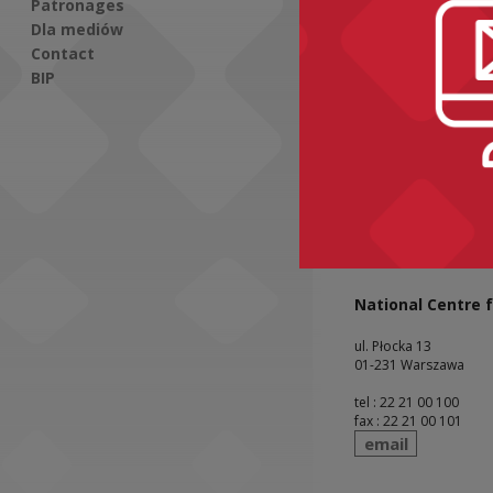
Patronages
Dla mediów
Contact
BIP
ZA
Social Media
N
Świ
wto
National Centre f
ul. Płocka 13
01-231 Warszawa
tel : 22 21 00 100
fax : 22 21 00 101
send
email