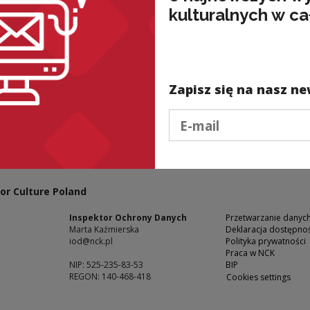
kulturalnych w ca
PISZ SIĘ
Zapisz się na nasz ne
A NEWSLETTER NCK
eża porcja informacji ze świata kultury w każdy
Podaj e-mail
rek na Twojej skrzynce mailowej!
Note, the l
or Culture Poland
Inspektor Ochrony Danych
Przetwarzanie dany
Marta Kaźmierska
Deklaracja dostępnoś
iod@nck.pl
Polityka prywatności
Praca w NCK
NIP: 525-235-83-53
BIP
REGON: 140-468-418
Cookies settings