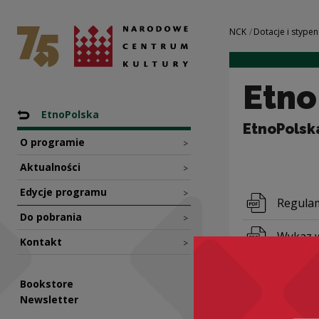
EtnoPolska 2023 |
National Centre for Culture Poland
Navigation
NCK
Dotacje i stypen
Etno
Nawigacja
Back to: Programy dotacyjne NCK
EtnoPolska
EtnoPolsk
O programie
>
Aktualności
>
Edycje programu
>
Downloa
Regula
Do pobrania
>
Downloa
Wykaz 
Kontakt
>
Downloa
Wykaz 
Bookstore
Newsletter
Downloa
Wykaz w