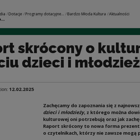
kulturze w życiu dz
dia
Dotacje
Programy dotacyjne...
Bardzo Młoda Kultura
Aktualności
...
rt skrócony o kultu
ciu dzieci i młodzie
tion:
12.02.2025
Zachęcamy do zapoznania się z najnow
dzieci i młodzieży
, z którego można dowied
kulturowej oni potrzebują oraz jak zach
Raport skrócony to nowa forma prezenta
o czytelnikach, którzy nie zawsze mogą 