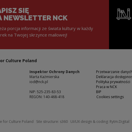
PISZ SIĘ
A NEWSLETTER NCK
eża porcja informacji ze świata kultury w każdy
rek na Twojej skrzynce mailowej!
Note, the l
or Culture Poland
Inspektor Ochrony Danych
Przetwarzanie dany
Marta Kaźmierska
Deklaracja dostępnoś
iod@nck.pl
Polityka prywatności
Praca w NCK
NIP: 525-235-83-53
BIP
REGON: 140-468-418
Cookies settings
ow
Note, the link will open in a new windo
N
e for Culture Poland
Site structure:
s360
UI/UX design & coding:
Rytm.Digital