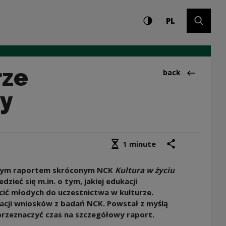
Settings and search
High contrast
CHANGE LAN
Expand 
ieci i młodzieży | 
PL
rze
Back to:Aktualno
back
ży
Średni czas czytania
share
print
1 minute
szym raportem skróconym NCK
Kultura w życiu
zieć się m.in. o tym, jakiej edukacji
ęcić młodych do uczestnictwa w kulturze.
cji wniosków z badań NCK. Powstał z myślą
przeznaczyć czas na szczegółowy raport.