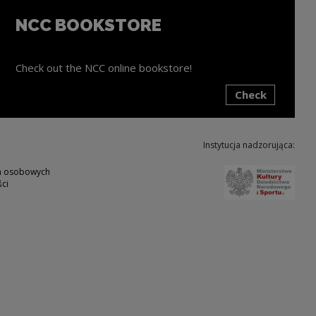
NCC BOOKSTORE
Check out the NCC online bookstore!
Check
ink will open in a new window
Instytucja nadzorująca:
Note,
ch osobowych
ci
w
ote, the link will open in a new window