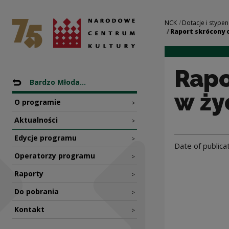
Raport skrócony o 
National Centre for Culture Poland
Navigation
NCK
Dotacje i stypen
Raport skrócony o
Rapo
Nawigacja
Back to: Programy dotacyjne NCK
Bardzo Młoda...
w ży
O programie
>
Aktualności
>
Edycje programu
>
Date of publica
Operatorzy programu
>
Raporty
>
Do pobrania
>
Kontakt
>