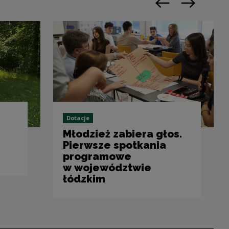
Previous slide
Next slide
Dotacje
Młodzież zabiera głos.
Pierwsze spotkania
programowe
w województwie
łódzkim