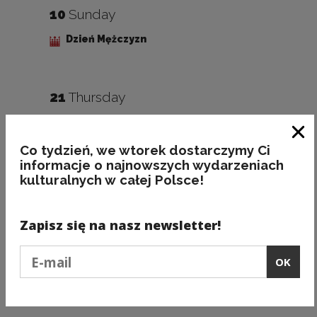
10
Sunday
Dzień Mężczyzn
21
Thursday
Międzynarodowy Dzień Poezji
Clo
Co tydzień, we wtorek dostarczymy Ci
informacje o najnowszych wydarzeniach
24
Sunday
kulturalnych w całej Polsce!
Narodowy Dzień Pamięci Polaków ratujących
Żydów pod okupacją niemiecką
Zapisz się na nasz newsletter!
Podaj e-mail
OK
27
Wednesday
Międzynarodowy Dzień Teatru