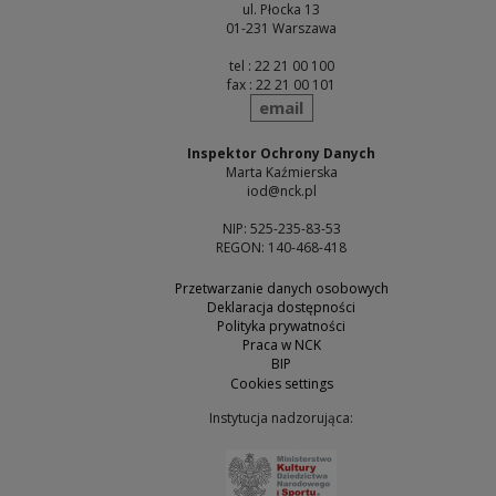
ul. Płocka 13
01-231 Warszawa
tel : 22 21 00 100
fax : 22 21 00 101
send
email
Inspektor Ochrony Danych
Marta Kaźmierska
iod@nck.pl
NIP: 525-235-83-53
REGON: 140-468-418
Przetwarzanie danych osobowych
Deklaracja dostępności
Polityka prywatności
Praca w NCK
BIP
Cookies settings
Instytucja nadzorująca:
Note, the link will open 