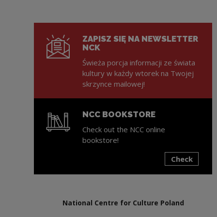
ZAPISZ SIĘ NA NEWSLETTER
NCK
Świeża porcja informacji ze świata
kultury w każdy wtorek na Twojej
skrzynce mailowej!
NCC BOOKSTORE
Check out the NCC online
bookstore!
Check
Note, the link will open in a new window
National Centre for Culture Poland