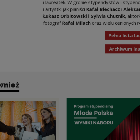
i laureatek. W gronie stypendystów i stypendys
i artystki jak pianiści
Rafał Blechacz
i
Aleksa
Łukasz Orbitowski
i Sylwia Chutnik
, akto
fotograf
Rafał Milach
oraz wielu cenionych 
Pełna lista l
Archiwum lau
wnież