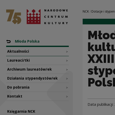
Młode talenty pol
Narodowe Centrum Kultury
Nawigacja
NCK
Dotacje i stypen
Młod
Nawigacja
Powrót do: Programy
Młoda Polska
kult
Aktualności
>
XXII
Laureaci/tki
>
styp
Archiwum laureatów/ek
>
Pols
Działania stypendystów/ek
>
Do pobrania
>
Kontakt
>
Data publikacji:
Księgarnia NCK