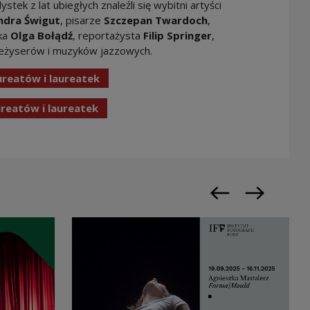
tek z lat ubiegłych znaleźli się wybitni artyści
ndra Świgut
, pisarze
Szczepan Twardoch
,
rka
Olga Bołądź
, reportażysta
Filip Springer
,
reżyserów i muzyków jazzowych.
Uwaga, link zostanie otwarty w nowym 
aureatów i laureatek
Uwaga, link zostanie otwarty w nowym 
reatów i laureatek
Poprzedni slajd
Następny sl