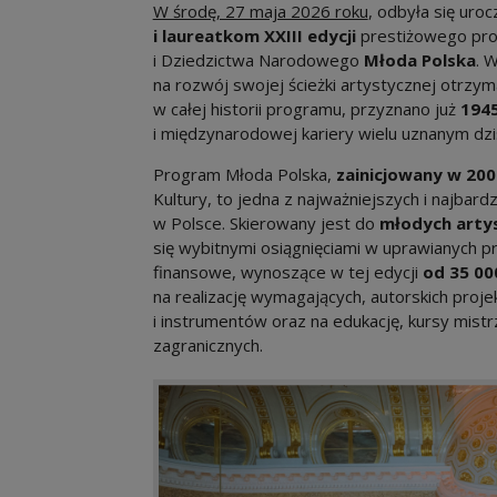
W środę, 27 maja 2026 roku
, odbyła się uro
i laureatkom XXIII edycji
prestiżowego prog
i Dziedzictwa Narodowego
Młoda Polska
. 
na rozwój swojej ścieżki artystycznej otrzy
w całej historii programu, przyznano już
194
i międzynarodowej kariery wielu uznanym dzi
Program Młoda Polska,
zainicjowany w 200
Kultury, to jedna z najważniejszych i najba
w Polsce. Skierowany jest do
młodych artys
się wybitnymi osiągnięciami w uprawianych pr
finansowe, wynoszące w tej edycji
od 35 00
na realizację wymagających, autorskich proj
i instrumentów oraz na edukację, kursy mis
zagranicznych.