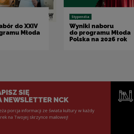
Stypendia
abór do XXIV
Wyniki naboru
ogramu Młoda
do programu Młoda
Polska na 2026 rok
PISZ SIĘ
A NEWSLETTER NCK
eża porcja informacji ze świata kultury w każdy
rek na Twojej skrzynce mailowej!