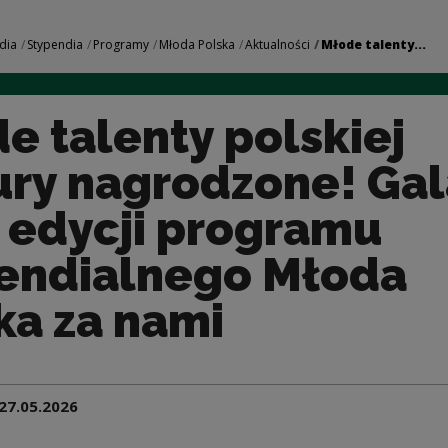
skiej kultury nagro
dia
Stypendia
Programy
Młoda Polska
Aktualności
Młode talenty...
e talenty polskiej
ury nagrodzone! Gal
I edycji programu
endialnego Młoda
ka za nami
27.05.2026