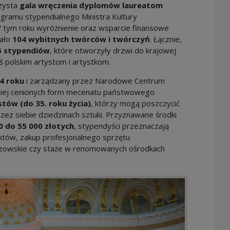
czysta
gala wręczenia dyplomów laureatom
ramu stypendialnego Ministra Kultury
W tym roku wyróżnienie oraz wsparcie finansowe
mało
104 wybitnych twórców i twórczyń
. Łącznie,
5 stypendiów
, które otworzyły drzwi do krajowej
ś polskim artystom i artystkom.
4 roku
i zarządzany przez Narodowe Centrum
rdziej cenionych form mecenatu państwowego
tów (do 35. roku życia)
, którzy mogą poszczycić
zez siebie dziedzinach sztuki. Przyznawane środki
0 do 55 000 złotych
, stypendyści przeznaczają
ektów, zakup profesjonalnego sprzętu
trzowskie czy staże w renomowanych ośrodkach