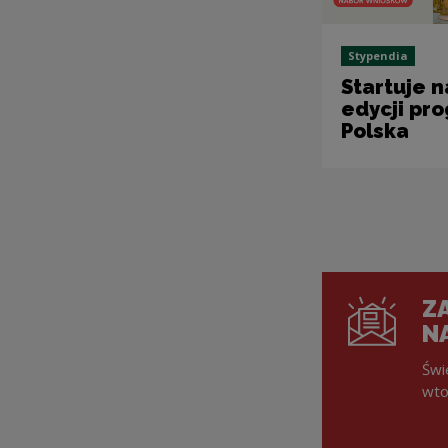
Stypendia
Startuje n
edycji pr
Polska
ZA
N
Świ
wto