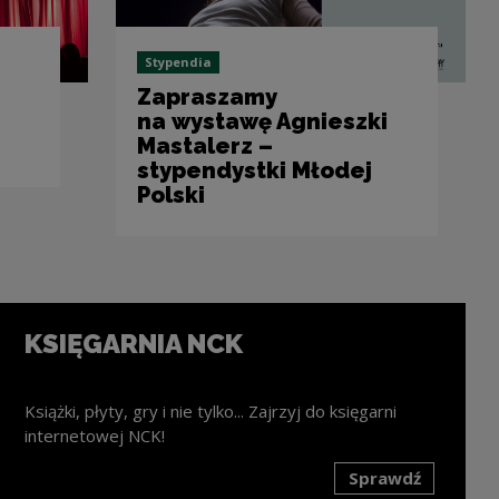
Stypendia
Zapraszamy
na wystawę Agnieszki
Mastalerz –
stypendystki Młodej
Polski
KSIĘGARNIA NCK
Książki, płyty, gry i nie tylko... Zajrzyj do księgarni
internetowej NCK!
Sprawdź