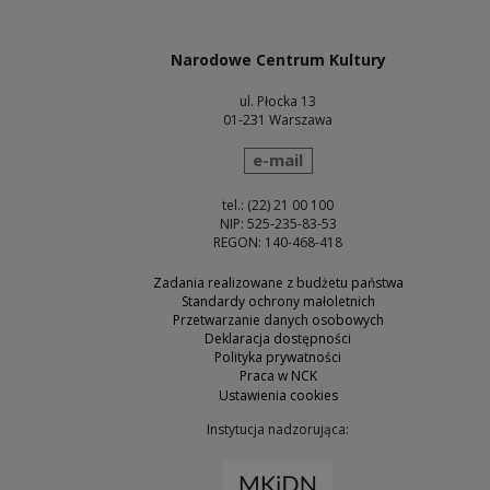
Uwaga, link zostanie otwarty w nowym oknie
Narodowe Centrum Kultury
ul. Płocka 13
01-231 Warszawa
wyślij wiadomość
e-mail
tel.: (22) 21 00 100
NIP: 525-235-83-53
REGON: 140-468-418
Zadania realizowane z budżetu państwa
Standardy ochrony małoletnich
Przetwarzanie danych osobowych
Deklaracja dostępności
Polityka prywatności
Praca w NCK
Ustawienia cookies
Instytucja nadzorująca:
Uwaga, link zostanie otw