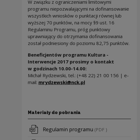
W związku z ograniczeniami limitowymi
programu niepozwalającymi na dofinansowanie
wszystkich wniosków o punktacji równej lub
wyższej 70 punktów, na mocy §9 ust. 16
Regulaminu Programu, próg punktowy
uprawniający do otrzymania dofinansowania
został podniesiony do poziomu 82,75 punktów.
Beneficjentów programu Kultura -
Interwencje 2017 prosimy o kontakt
w godzinach 10.00-14.00:
Michał Rydzewski, tel.: (+48 22) 21 00 156 | e-
mail:
mrydzewski@nck.pl
Materiały do pobrania
Pobierz plik
Regulamin programu
(PDF )