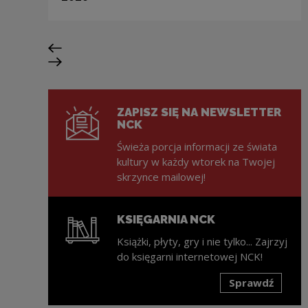
Poprzedni slajd
Następny slajd
ZAPISZ SIĘ NA NEWSLETTER
NCK
Świeża porcja informacji ze świata
kultury w każdy wtorek na Twojej
skrzynce mailowej!
KSIĘGARNIA NCK
Książki, płyty, gry i nie tylko... Zajrzyj
do księgarni internetowej NCK!
Sprawdź