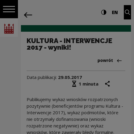
na całej stro
KULTURA - INTERWENCJE 2017 - wyniki!
Ustawienia i wyszukiw
Wysoki kontra
CHANG
Roz
EN
Nawigacja
powrót
Włącz nawigację
Narodowe Centrum Kultury
KULTURA - INTERWENCJE
2017 - wyniki!
Powrót do:Aktua
powrót
Data publikacji:
29.05.2017
Średni czas czytania
podziel się
druk
1 minuta
Publikujemy wykaz wniosków rozpatrzonych
pozytywnie (beneficjentów programu Kultura -
Interwencje 2017), wykaz podmiotów, które
nie otrzymały dofinansowania (wnioski
rozpatrzone negatywnie) oraz wykaz
wniosków, które zawierały błędy formalne.